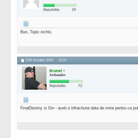
Reputatie:
39
Bun. Topic inchis.
15th October 2009,
12:25
Krumel
Ambasador
Reputatie:
72
FinalDestiny si Gin - aveti o infractiune data de mine pentru ca pub