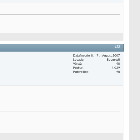
#22
Data înscrierii
7th August 2007
Locaţie
Bucuresti
Vârstă
48
Posturi
4.029
Putere Rep
98