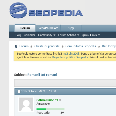
Forum
What's New?
Spy
FAQ
Calendar
Community
Forum Actions
Quick Links
Forum
Chestiuni generale
Comunitatea Seopedia
Bar, lobby.
SeoPedia este o comunitate inchisă
incă din 2008
. Pentru a beneficia de un c
ajută la obținerea acestuia.
Regulile si politica Seopedia
. Primul post ar trebu
Subiect:
Romanii tot romani
15th October 2009,
12:08
Gabriel Puscuta
Ambasador
Reputatie:
39