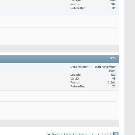
Locaţie
Sibiu
Posturi
786
Putere Rep
39
#25
Data înscrierii
15th November
2004
Locaţie
Iasi
Vârstă
48
Posturi
6.261
Putere Rep
72
Pagina 3 din 3
1
2
3