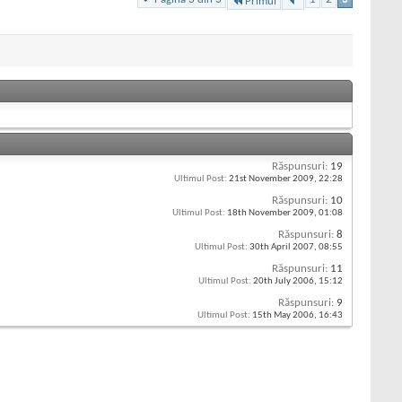
Primul
Răspunsuri:
19
Ultimul Post:
21st November 2009,
22:28
Răspunsuri:
10
Ultimul Post:
18th November 2009,
01:08
Răspunsuri:
8
Ultimul Post:
30th April 2007,
08:55
Răspunsuri:
11
Ultimul Post:
20th July 2006,
15:12
Răspunsuri:
9
Ultimul Post:
15th May 2006,
16:43