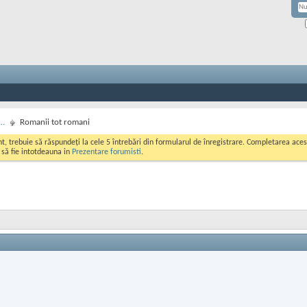
..
Romanii tot romani
ont, trebuie să răspundeți la cele 5 întrebări din formularul de înregistrare. Completarea a
i să fie intotdeauna in
Prezentare forumisti
.