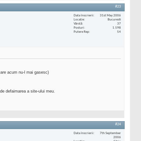
#23
Data înscrierii
31st May 2006
Locaţie
Bucuresti
Vârstă
37
Posturi
1.598
Putere Rep
54
e care acum nu-l mai gasesc)
 de defaimarea a site-ului meu.
#24
Data înscrierii
7th September
2006