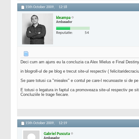
15th October 2009,
12:18
kleampa
Ambasador
Reputatie:
54
Deci cum am ajuns eu la concluzia ca Alex Mielus e Final Destiny 
in blogroll-ul de pe blog e trecut site-ul respectiv ( felicitaridec
Se pare totusi ca "miealex" e contul pe care-l recunoaste si de p
E totusi o legatura in faptul ca promoveaza site-ul respectiv pe si
Concluziile le trage fiecare.
15th October 2009,
12:19
Gabriel Puscuta
Ambasador