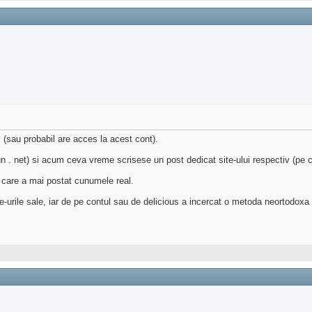
(sau probabil are acces la acest cont).
raciun . net) si acum ceva vreme scrisese un post dedicat site-ului respectiv (p
e care a mai postat cunumele real.
te-urile sale, iar de pe contul sau de delicious a incercat o metoda neortodoxa