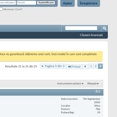
Ajutor
Înregistrare
Memorez Cont?
Căutare Avansată
cestora nu garantează obținerea unui cont, însă modul în care sunt completate
Pagina 3 din 3
1
2
3
Rezultate 21 la 25 din 25
Primul
Instrumente subiect
Afișează
#21
Data înscrierii
7th September
2006
Locaţie
Sibiu
Posturi
786
Putere Rep
39