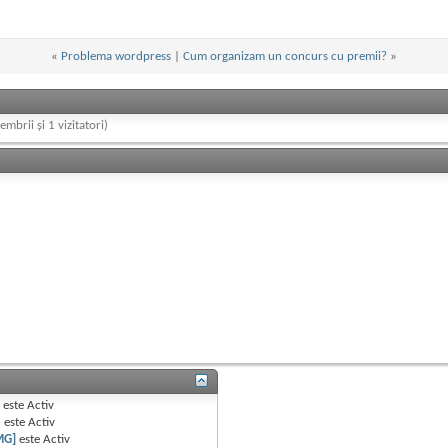
«
Problema wordpress
|
Cum organizam un concurs cu premii?
»
embrii și 1 vizitatori)
B
este
Activ
e
este
Activ
MG]
este
Activ