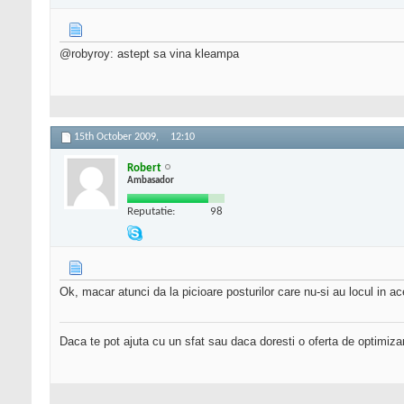
@robyroy: astept sa vina kleampa
15th October 2009,
12:10
Robert
Ambasador
Reputatie:
98
Ok, macar atunci da la picioare posturilor care nu-si au locul in ac
Daca te pot ajuta cu un sfat sau daca doresti o oferta de optimiza