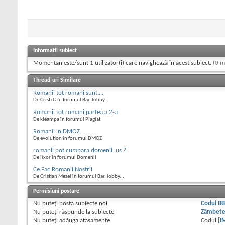
Informații subiect
Momentan este/sunt 1 utilizator(i) care navighează în acest subiect.
(0 m
Thread-uri Similare
Romanii tot romani sunt....
De Cristi G în forumul Bar, lobby...
Romanii tot romani partea a 2-a
De kleampa în forumul Plagiat
Romanii in DMOZ..
De evolution în forumul DMOZ
romanii pot cumpara domenii .us ?
De lixor în forumul Domenii
Ce Fac Romanii Nostrii
De Cristian Mezei în forumul Bar, lobby...
Permisiuni postare
Nu puteţi
posta subiecte noi.
Codul B
Nu puteţi
răspunde la subiecte
Zâmbet
Nu puteţi
adăuga ataşamente
Codul
[I