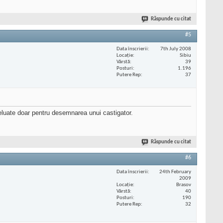
Răspunde cu citat
#5
Data înscrierii
7th July 2008
Locaţie
Sibiu
Vârstă
39
Posturi
1.196
Putere Rep
37
preluate doar pentru desemnarea unui castigator.
Răspunde cu citat
#6
Data înscrierii
24th February
2009
Locaţie
Brasov
Vârstă
40
Posturi
190
Putere Rep
32