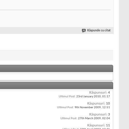
Răspunde cu citat
Răspunsuri:
4
Ultimul Post:
23rd January 2010,
01:17
Răspunsuri:
10
Ultimul Post:
9th November 2009,
12:51
Răspunsuri:
3
Ultimul Post:
27th March 2009,
02:04
Răspunsuri:
11