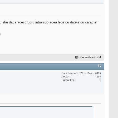
u stiu daca acest lucru intra sub acea lege cu datele cu caracter
u.
Răspunde cu citat
#2
Data înscrierii
29th March 2009
Posturi
264
Putere Rep
0