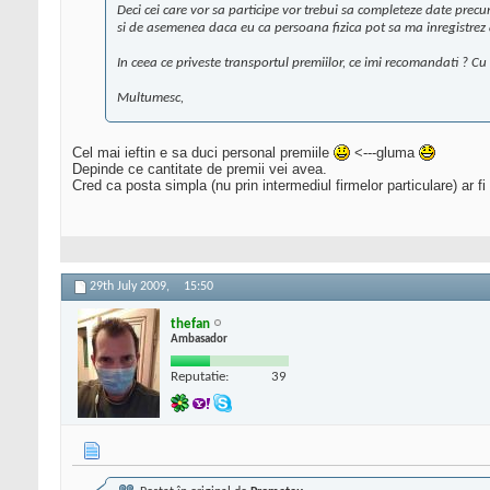
Deci cei care vor sa participe vor trebui sa completeze date prec
si de asemenea daca eu ca persoana fizica pot sa ma inregistrez 
In ceea ce priveste transportul premiilor, ce imi recomandati ? Cu 
Multumesc,
Cel mai ieftin e sa duci personal premiile
<---gluma
Depinde ce cantitate de premii vei avea.
Cred ca posta simpla (nu prin intermediul firmelor particulare) ar f
29th July 2009,
15:50
thefan
Ambasador
Reputatie:
39