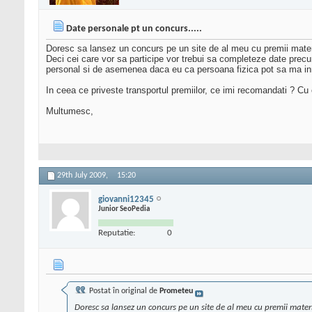
Date personale pt un concurs.....
Doresc sa lansez un concurs pe un site de al meu cu premii materi
Deci cei care vor sa participe vor trebui sa completeze date precu
personal si de asemenea daca eu ca persoana fizica pot sa ma inr
In ceea ce priveste transportul premiilor, ce imi recomandati ? Cu 
Multumesc,
29th July 2009,
15:20
giovanni12345
Junior SeoPedia
Reputatie:
0
Postat în original de
Prometeu
Doresc sa lansez un concurs pe un site de al meu cu premii materi