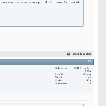
ca acest lucru intra sub acea lege cu datele cu caracter personal
Răspunde cu citat
#3
Data înscrierii
30th December
2006
Locaţie
Oradea
Vârstă
49
Posturi
1.433
Putere Rep
39