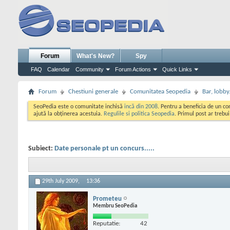
Forum
What's New?
Spy
FAQ
Calendar
Community
Forum Actions
Quick Links
Forum
Chestiuni generale
Comunitatea Seopedia
Bar, lobby.
SeoPedia este o comunitate inchisă
incă din 2008
. Pentru a beneficia de un c
ajută la obținerea acestuia.
Regulile si politica Seopedia
. Primul post ar trebu
Subiect:
Date personale pt un concurs.....
29th July 2009,
13:36
Prometeu
Membru SeoPedia
Reputatie:
42