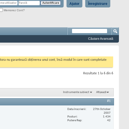
Ajutor
Înregistrare
Memorez Cont?
Căutare Avansată
cestora nu garantează obținerea unui cont, însă modul în care sunt completate
Rezultate 1 la 6 din 6
Instrumente subiect
Afișează
#1
Data înscrierii
27th October
2007
Posturi
1.434
Putere Rep
42