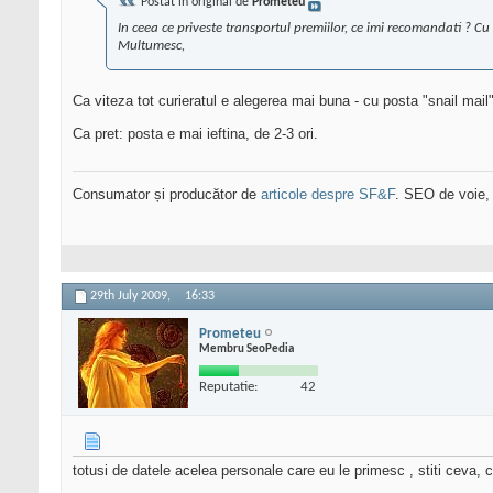
Postat în original de
Prometeu
In ceea ce priveste transportul premiilor, ce imi recomandati ? Cu 
Multumesc,
Ca viteza tot curieratul e alegerea mai buna - cu posta "snail mai
Ca pret: posta e mai ieftina, de 2-3 ori.
Consumator și producător de
articole despre SF&F
. SEO de voie,
29th July 2009,
16:33
Prometeu
Membru SeoPedia
Reputatie:
42
totusi de datele acelea personale care eu le primesc , stiti ceva, 