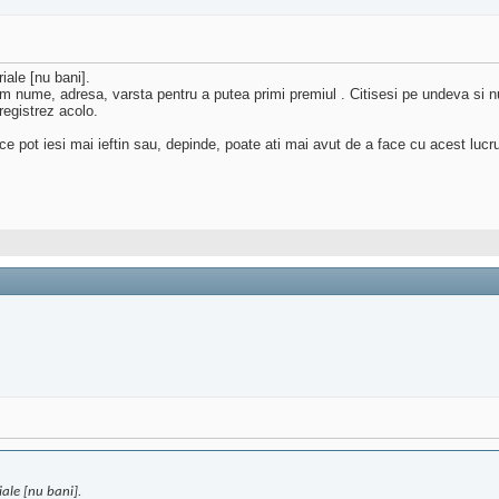
ale [nu bani].
m nume, adresa, varsta pentru a putea primi premiul . Citisesi pe undeva si n
egistrez acolo.
ce pot iesi mai ieftin sau, depinde, poate ati mai avut de a face cu acest lucr
ale [nu bani].