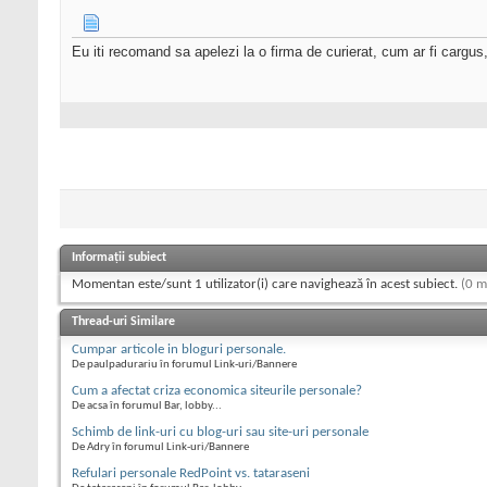
Eu iti recomand sa apelezi la o firma de curierat, cum ar fi cargu
Informații subiect
Momentan este/sunt 1 utilizator(i) care navighează în acest subiect.
(0 m
Thread-uri Similare
Cumpar articole in bloguri personale.
De paulpadurariu în forumul Link-uri/Bannere
Cum a afectat criza economica siteurile personale?
De acsa în forumul Bar, lobby...
Schimb de link-uri cu blog-uri sau site-uri personale
De Adry în forumul Link-uri/Bannere
Refulari personale RedPoint vs. tataraseni