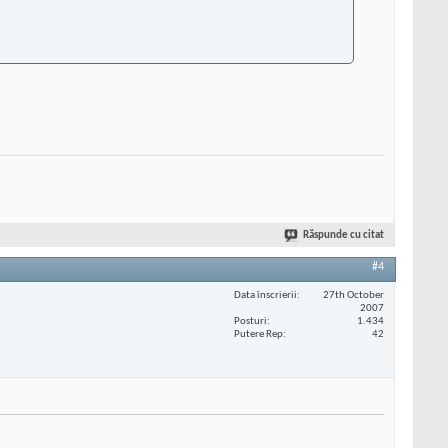
Răspunde cu citat
#4
Data înscrierii
27th October
2007
Posturi
1.434
Putere Rep
42