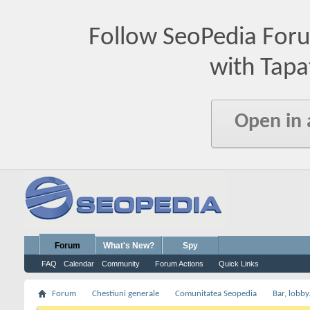
Follow SeoPedia For
with Tapa
Open in
Forum
What's New?
Spy
FAQ
Calendar
Community
Forum Actions
Quick Links
Forum
Chestiuni generale
Comunitatea Seopedia
Bar, lobby.