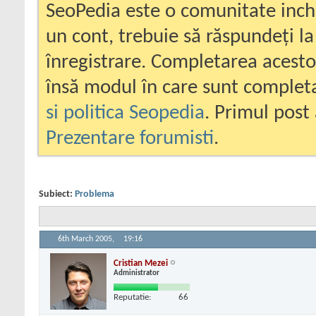
SeoPedia este o comunitate inc
un cont, trebuie să răspundeți la
înregistrare. Completarea acesto
însă modul în care sunt completa
si politica Seopedia
. Primul post 
Prezentare forumisti
.
Subiect:
Problema
6th March 2005,
19:16
Cristian Mezei
Administrator
Reputatie:
66