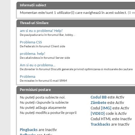
Informații subiect
Momentan este/sunt 1 utilizator(i) care navighează în acest subiect.
(0 m
Thread-uri Similare
am si eu o problema! Help!
De paulpadurariu în forumul Bar, lobby...
Problema CSS
De Federals în forumul Client side
problema. help!
De catalindeva în forumul Server side
Am si eu o problema...
De zbrexter în forumul Discutii generale privind optimizarea si motoarele de cautare
Problema
De miealex în forumul E-mail SPAM
Permisiuni postare
Nu puteţi
posta subiecte noi.
Codul BB
este
Activ
Nu puteţi
răspunde la subiecte
Zâmbete
este
Activ
Nu puteţi
adăuga ataşamente
Codul
[IMG]
este
Activ
Nu puteţi
modifica posturile proprii
[VIDEO]
code is
Activ
Codul HTML este
Inactiv
Trackbacks
are
Inactiv
Pingbacks
are
Inactiv