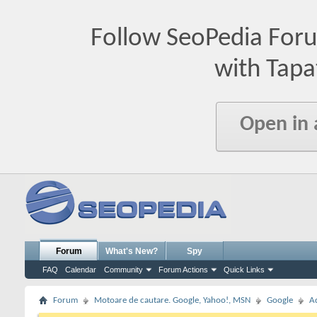
Follow SeoPedia For
with Tapa
Open in
Forum
What's New?
Spy
FAQ
Calendar
Community
Forum Actions
Quick Links
Forum
Motoare de cautare. Google, Yahoo!, MSN
Google
A