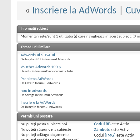
«
Inscriere la AdWords
|
Cuv
Informații subiect
Momentan este/sunt 1 utilizator(i) care navighează în acest subiect.
(0 m
Thread-uri Similare
Adwords-ul si TVA-ul
De bogdan985 în forumul Adwords
Voucher Adwords 100 $
De odiv în forumul Servicii web / Jobs
Problema AdWords
De Clax în forumul Adwords
nou in adwords
De Savage în forumul Adwords
Inscriere la AdWords
De Buzzy în forumul Adwords
Permisiuni postare
Nu puteţi
posta subiecte noi.
Codul BB
este
Activ
Nu puteţi
răspunde la subiecte
Zâmbete
este
Activ
Nu puteţi
adăuga ataşamente
Codul
[IMG]
este
Activ