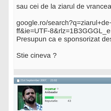
sau cei de la ziarul de vrance
google.ro/search?q=ziarul+de
ff&ie=UTF-8&rlz=1B3GGGL
Presupun ca e sponsorizat des
Stie cineva ?
21st September 2007,
21:02
myamar
Ambasador
Reputatie:
43