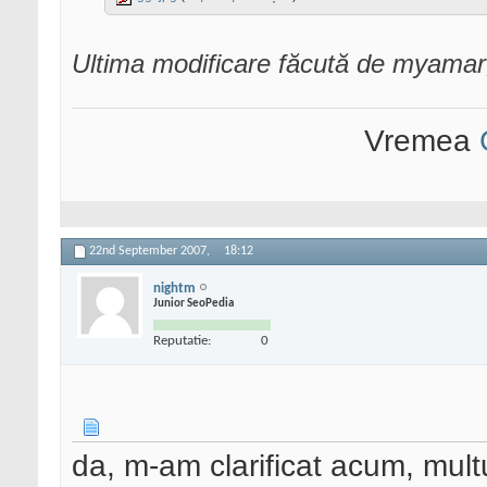
Ultima modificare făcută de myama
Vremea
22nd September 2007,
18:12
nightm
Junior SeoPedia
Reputatie:
0
da, m-am clarificat acum, mul