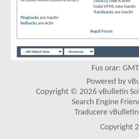
Nu puteţi
modifica posturile proprii
[VIDEO]
code is
Activ
Codul HTML este
Inactiv
Trackbacks
are
Inactiv
Pingbacks
are
Inactiv
Refbacks
are
Activ
Reguli Forum
Fus orar: GM
Powered by vBu
Copyright © 2026 vBulletin Solu
Search Engine Frien
Traducere vBullet
Copyright 