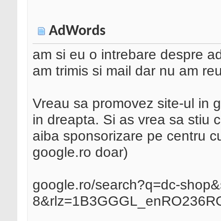
AdWords
am si eu o intrebare despre ad
am trimis si mail dar nu am re
Vreau sa promovez site-ul in g
in dreapta. Si as vrea sa stiu 
aiba sponsorizare pe centru cu
google.ro doar)
google.ro/search?q=dc-shop&s
8&rlz=1B3GGGL_enRO236R