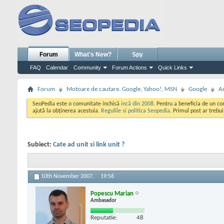
Forum
What's New?
Spy
FAQ
Calendar
Community
Forum Actions
Quick Links
Forum
Motoare de cautare. Google, Yahoo!, MSN
Google
A
SeoPedia este o comunitate inchisă
incă din 2008
. Pentru a beneficia de un c
ajută la obținerea acestuia.
Regulile si politica Seopedia
. Primul post ar trebu
Subiect:
Cate ad unit si link unit ?
10th November 2007,
19:56
Popescu Marian
Ambasador
Reputatie:
48