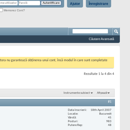
Ajutor
Înregistrare
Memorez Cont?
Căutare Avansată
cestora nu garantează obținerea unui cont, însă modul în care sunt completate
Rezultate 1 la 4 din 4
Instrumente subiect
Afișează
#1
Data înscrierii
18th April 2007
Locaţie
Bucuresti
Vârstă
45
Posturi
983
Putere Rep
48