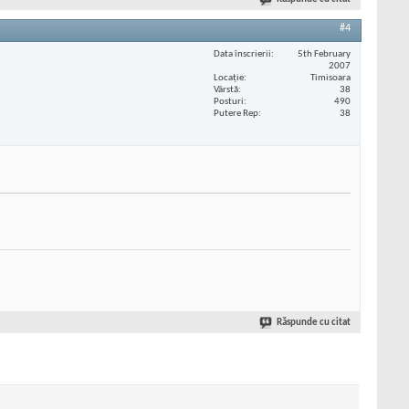
#4
Data înscrierii
5th February
2007
Locaţie
Timisoara
Vârstă
38
Posturi
490
Putere Rep
38
Răspunde cu citat