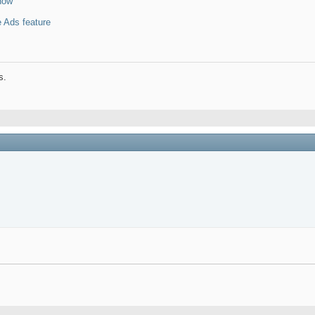
now
 Ads feature
s.