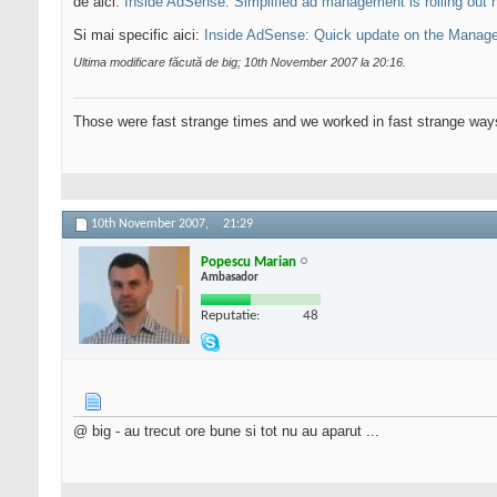
de aici:
Inside AdSense: Simplified ad management is rolling out 
Si mai specific aici:
Inside AdSense: Quick update on the Manage
Ultima modificare făcută de big; 10th November 2007 la
20:16
.
Those were fast strange times and we worked in fast strange way
10th November 2007,
21:29
Popescu Marian
Ambasador
Reputatie:
48
@ big - au trecut ore bune si tot nu au aparut ...