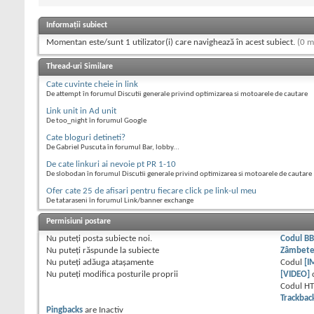
Informații subiect
Momentan este/sunt 1 utilizator(i) care navighează în acest subiect.
(0 m
Thread-uri Similare
Cate cuvinte cheie in link
De attempt în forumul Discutii generale privind optimizarea si motoarele de cautare
Link unit in Ad unit
De too_night în forumul Google
Cate bloguri detineti?
De Gabriel Puscuta în forumul Bar, lobby...
De cate linkuri ai nevoie pt PR 1-10
De slobodan în forumul Discutii generale privind optimizarea si motoarele de cautare
Ofer cate 25 de afisari pentru fiecare click pe link-ul meu
De tataraseni în forumul Link/banner exchange
Permisiuni postare
Nu puteţi
posta subiecte noi.
Codul B
Nu puteţi
răspunde la subiecte
Zâmbet
Nu puteţi
adăuga ataşamente
Codul
[I
Nu puteţi
modifica posturile proprii
[VIDEO]
Codul H
Trackbac
Pingbacks
are
Inactiv