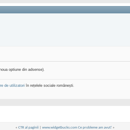
noua optiune din adsense).
e de utilizatori
în rețelele sociale românești.
«
CTR al paginii
|
www.widgetbucks.com Ce probleme am avut!
»