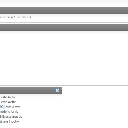
embrii și 1 vizitatori)
B
este
Activ
e
este
Activ
MG]
este
Activ
code is
Activ
TML este
Inactiv
ks
are
Inactiv