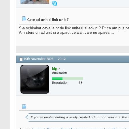
Cate ad unit si link unit ?
S-a schimbat ceva la nr de link unit-uri si ad-uri ? Pt ca am pus pe
Am sters un ad unit si a aparut celalalt care nu aparea ...
10th November 2007,
20:12
big
Ambasador
Reputatie:
38
If you're implementing a newly created ad unit on your site, the