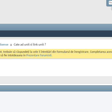
dsense
Cate ad unit si link unit ?
ont, trebuie să răspundeți la cele 5 întrebări din formularul de înregistrare. Completarea a
i să fie intotdeauna in
Prezentare forumisti
.