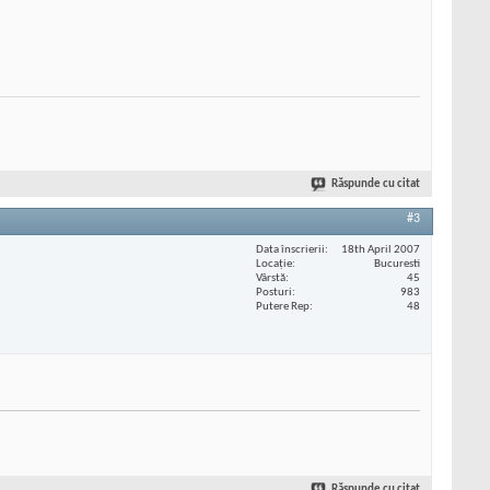
Răspunde cu citat
#3
Data înscrierii
18th April 2007
Locaţie
Bucuresti
Vârstă
45
Posturi
983
Putere Rep
48
Răspunde cu citat