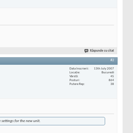
Răspunde cu citat
#2
Data înscrierii
13th July 2007
Locaţie
Bucuresti
Vârstă
45
Posturi
864
Putere Rep
38
settings for the new unit.