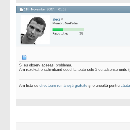
11th November 2007,
01:55
alecs
Membru SeoPedia
Reputatie:
38
Si eu observ aceeasi problema.
Am rezolvat-o schimband codul la toate cele 3 cu adsense units (
Am lista de
directoare românești gratuite
și o unealtă pentru
căutar