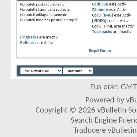
Nu puteţi
posta subiecte noi.
Codul BB
este
Activ
Nu puteţi
răspunde la subiecte
Zâmbete
este
Activ
Nu puteţi
adăuga ataşamente
Codul
[IMG]
este
Activ
Nu puteţi
modifica posturile proprii
[VIDEO]
code is
Activ
Codul HTML este
Inactiv
Trackbacks
are
Inactiv
Pingbacks
are
Inactiv
Refbacks
are
Activ
Reguli Forum
Fus orar: GM
Powered by vBu
Copyright © 2026 vBulletin Solu
Search Engine Frien
Traducere vBullet