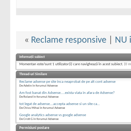
«
Reclame responsive
|
NU i
Informații subiect
Momentan este/sunt 1 utilizator(i) care navighează în acest subiect.
(0 m
Thread-uri Similare
Reclame adsense pe site inca neaprobat de pe alt cont adsense
De Adelin în forumul Adsense
Am fost banat din Adsense.....exista viata in afara de Adsense?
De Roland în forumul Adsense
tot legat de adsense....accepta adsense si un site ca...
De Chivu Mihai în forumul Adsense
Google analytics adsense vs google adsense
De Cristi G în forumul Adsense
Permisiuni postare