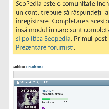
SeoPedia este o comunitate inc
un cont, trebuie să răspundeți la
înregistrare. Completarea acesto
însă modul în care sunt completa
si politica Seopedia
. Primul post 
Prezentare forumisti
.
Subiect:
PIN adsense
18th April 2014,
11:22
Ionut D
Membru SeoPedia
Reputatie:
36