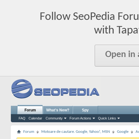
Follow SeoPedia For
with Tapa
Open in
Forum
What's New?
Spy
FAQ
Calendar
Community
Forum Actions
Quick Links
Forum
Motoare de cautare. Google, Yahoo!, MSN
Google
A