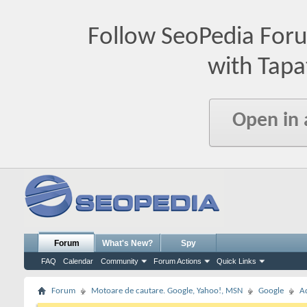
Follow SeoPedia For
with Tapa
Open in
Forum
What's New?
Spy
FAQ
Calendar
Community
Forum Actions
Quick Links
Forum
Motoare de cautare. Google, Yahoo!, MSN
Google
A