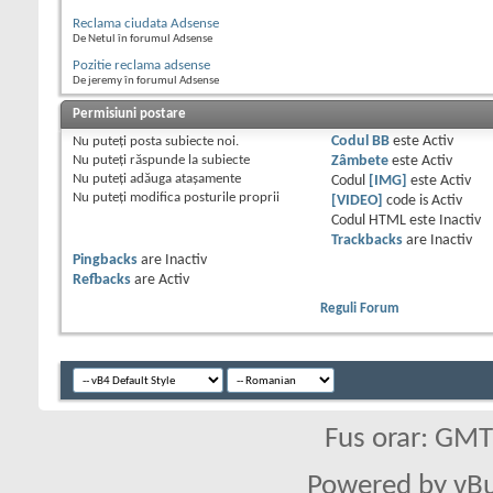
Reclama ciudata Adsense
De Netul în forumul Adsense
Pozitie reclama adsense
De jeremy în forumul Adsense
Permisiuni postare
Nu puteţi
posta subiecte noi.
Codul BB
este
Activ
Nu puteţi
răspunde la subiecte
Zâmbete
este
Activ
Nu puteţi
adăuga ataşamente
Codul
[IMG]
este
Activ
Nu puteţi
modifica posturile proprii
[VIDEO]
code is
Activ
Codul HTML este
Inactiv
Trackbacks
are
Inactiv
Pingbacks
are
Inactiv
Refbacks
are
Activ
Reguli Forum
Fus orar: GM
Powered by vBu