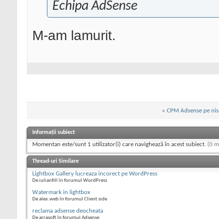
Echipa AdSense
M-am lamurit.
«
CPM Adsense pe nis
Informații subiect
Momentan este/sunt 1 utilizator(i) care navighează în acest subiect.
(0 m
Thread-uri Similare
Lightbox Gallery lucreaza incorect pe WordPress
De iulianfill în forumul WordPress
Watermark in lightbox
De alex.web în forumul Client side
reclama adsense deocheata
De arrasoft în forumul Adsense