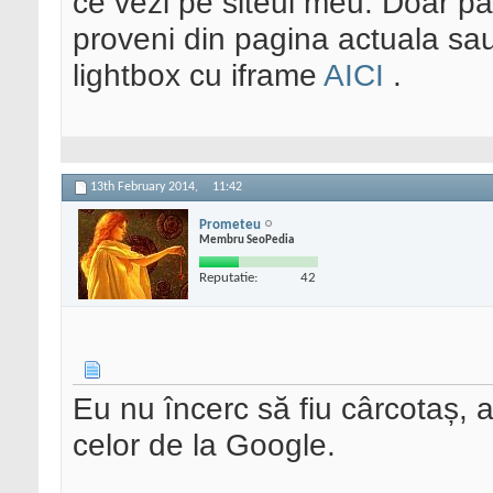
ce vezi pe siteul meu. Doar par
proveni din pagina actuala sa
lightbox cu iframe
AICI
.
13th February 2014,
11:42
Prometeu
Membru SeoPedia
Reputatie:
42
Eu nu încerc să fiu cârcotaș, 
celor de la Google.