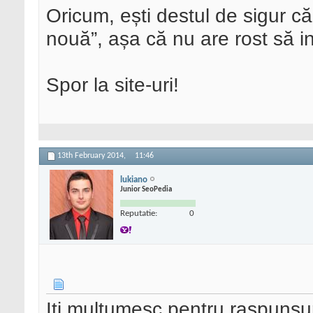
Oricum, ești destul de sigur că
nouă”, așa că nu are rost să in
Spor la site-uri!
13th February 2014,
11:46
lukiano
Junior SeoPedia
Reputatie:
0
Iti multumesc pentru raspunsur