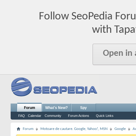
Follow SeoPedia For
with Tapa
Open in
Forum
What's New?
Spy
FAQ
Calendar
Community
Forum Actions
Quick Links
Forum
Motoare de cautare. Google, Yahoo!, MSN
Google
A