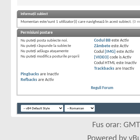
Informații subiect
Momentan este/sunt 1 utilizator(i) care navighează în acest subiect.
(0 m
Permisiuni postare
Nu puteţi
posta subiecte noi.
Codul BB
este
Activ
Nu puteţi
răspunde la subiecte
Zâmbete
este
Activ
Nu puteţi
adăuga ataşamente
Codul
[IMG]
este
Activ
Nu puteţi
modifica posturile proprii
[VIDEO]
code is
Activ
Codul HTML este
Inactiv
Trackbacks
are
Inactiv
Pingbacks
are
Inactiv
Refbacks
are
Activ
Reguli Forum
Fus orar: GM
Powered by vBu