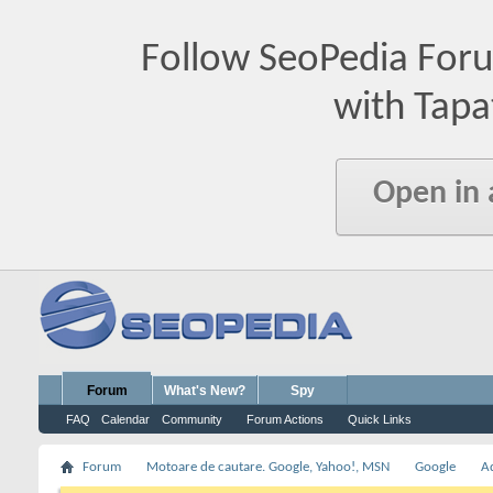
Follow SeoPedia For
with Tapa
Open in
Forum
What's New?
Spy
FAQ
Calendar
Community
Forum Actions
Quick Links
Forum
Motoare de cautare. Google, Yahoo!, MSN
Google
A