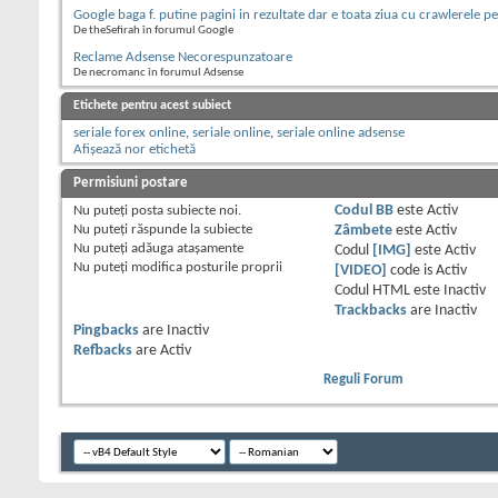
Google baga f. putine pagini in rezultate dar e toata ziua cu crawlerele pe
De theSefirah în forumul Google
Reclame Adsense Necorespunzatoare
De necromanc în forumul Adsense
Etichete pentru acest subiect
seriale forex online
,
seriale online
,
seriale online adsense
Afișează nor etichetă
Permisiuni postare
Nu puteţi
posta subiecte noi.
Codul BB
este
Activ
Nu puteţi
răspunde la subiecte
Zâmbete
este
Activ
Nu puteţi
adăuga ataşamente
Codul
[IMG]
este
Activ
Nu puteţi
modifica posturile proprii
[VIDEO]
code is
Activ
Codul HTML este
Inactiv
Trackbacks
are
Inactiv
Pingbacks
are
Inactiv
Refbacks
are
Activ
Reguli Forum