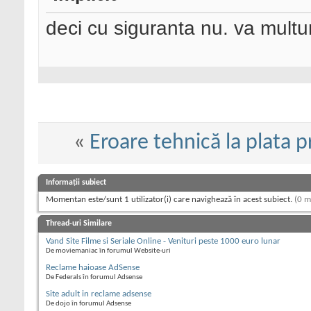
deci cu siguranta nu. va mult
«
Eroare tehnică la plata p
Informații subiect
Momentan este/sunt 1 utilizator(i) care navighează în acest subiect.
(0 m
Thread-uri Similare
Vand Site Filme si Seriale Online - Venituri peste 1000 euro lunar
De moviemaniac în forumul Website-uri
Reclame haioase AdSense
De Federals în forumul Adsense
Site adult in reclame adsense
De dojo în forumul Adsense