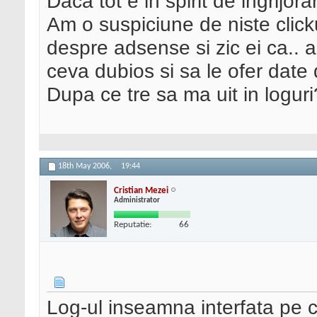
Daca tot e in spirit de ingrijora
Am o suspiciune de niste click
despre adsense si zic ei ca.. 
ceva dubios si sa le ofer date d
Dupa ce tre sa ma uit in logur
18th May 2006,
19:44
Cristian Mezei
Administrator
Reputatie:
66
Log-ul inseamna interfata pe c