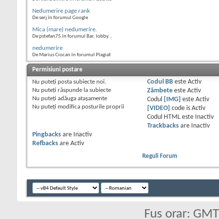
Nedumerire page rank
De serj în forumul Google
Mica (mare) nedumerire.
De pstefan75 în forumul Bar, lobby...
nedumerire
De Marius Ciocan în forumul Plagiat
Permisiuni postare
Nu puteţi
posta subiecte noi.
Codul BB
este
Activ
Nu puteţi
răspunde la subiecte
Zâmbete
este
Activ
Nu puteţi
adăuga ataşamente
Codul
[IMG]
este
Activ
Nu puteţi
modifica posturile proprii
[VIDEO]
code is
Activ
Codul HTML este
Inactiv
Trackbacks
are
Inactiv
Pingbacks
are
Inactiv
Refbacks
are
Activ
Reguli Forum
Fus orar: GM