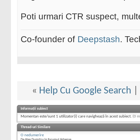
Poti urmari CTR suspect, multe c
Co-founder of
Deepstash
. Tec
«
Help Cu Google Search
Informații subiect
Momentan este/sunt 1 utilizator(i) care navighează în acest subiect.
(0 m
Thread-uri Similare
O nedumerire
De Alex Dumitru în forumul Adsense