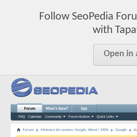
Follow SeoPedia For
with Tapa
Open in
Forum
What's New?
Spy
FAQ
Calendar
Community
Forum Actions
Quick Links
Forum
Motoare de cautare. Google, Yahoo!, MSN
Google
A