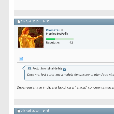
7th April 2010,
14:35
Prometeu
Membru SeoPedia
Reputatie:
42
Postat în original de
big
Daca n-ai fost atacat macar odata de concurenta atunci sau nisa
Dupa regula ta ar implica si faptul ca ai "atacat" concurenta maca
7th April 2010,
14:48