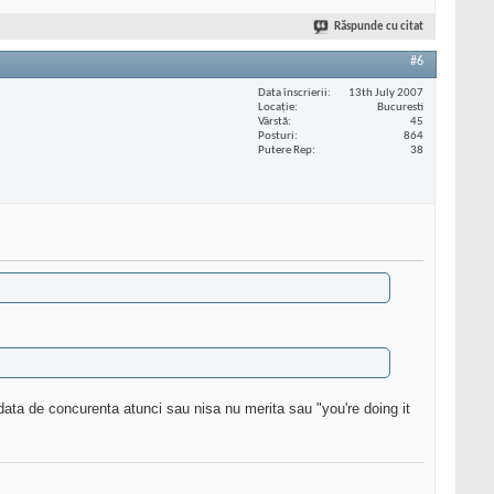
Răspunde cu citat
#6
Data înscrierii
13th July 2007
Locaţie
Bucuresti
Vârstă
45
Posturi
864
Putere Rep
38
data de concurenta atunci sau nisa nu merita sau "you're doing it