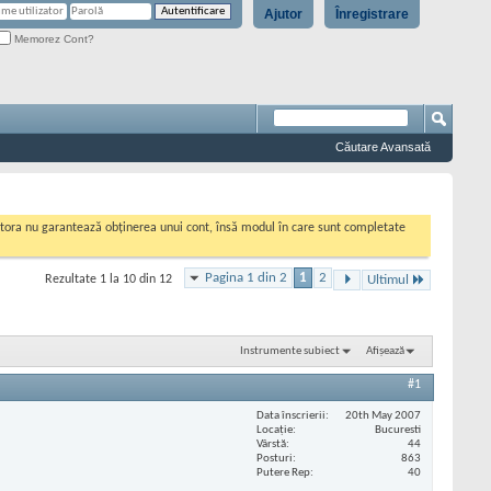
Ajutor
Înregistrare
Memorez Cont?
Căutare Avansată
cestora nu garantează obținerea unui cont, însă modul în care sunt completate
Pagina 1 din 2
1
2
Rezultate 1 la 10 din 12
Ultimul
Instrumente subiect
Afișează
#1
Data înscrierii
20th May 2007
Locaţie
Bucuresti
Vârstă
44
Posturi
863
Putere Rep
40