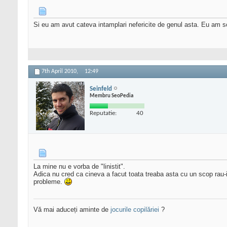
Si eu am avut cateva intamplari nefericite de genul asta. Eu am sc
7th April 2010,
12:49
Seinfeld
Membru SeoPedia
Reputatie:
40
La mine nu e vorba de "linistit".
Adica nu cred ca cineva a facut toata treaba asta cu un scop rau-i
probleme.
Vă mai aduceți aminte de
jocurile copilăriei
?