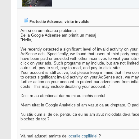
Protectie Adsense, vizite invalide
Am si eu urmatoarea problema.
De la Google Adsense am primit un mesaj :
"Hello,
We recently detected a significant level of invalid activity on your
AdSense ads. Specifically, we found that users of third-party pr
have been paid or provided with other incentives to visit your site 
click on your ads. Such programs may include, but are not limited
auto-surf, pay-to-surf, pay-to-read, and pay-to-click sites...
Your account is still active, but please keep in mind that if we con
to detect significant invalid activity on your AdSense ads, we ma
further action on your account to protect our advertisers from infla
costs. This may include disabling your account..."
Deci m-au atentionat dar nu mi-au inchis contul.
M-am uitat in Google Analytics si am vazut ca au dreptate. O pagina
Nu stiu cum si de ce, pentru ca eu nu am avut niciodata de-a face 
blochez de tot ?
Vă mai aduceți aminte de
jocurile copilăriei
?