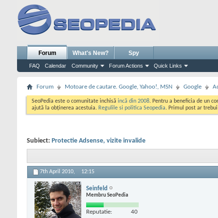
Forum
What's New?
Spy
FAQ
Calendar
Community
Forum Actions
Quick Links
Forum
Motoare de cautare. Google, Yahoo!, MSN
Google
A
SeoPedia este o comunitate inchisă
incă din 2008
. Pentru a beneficia de un c
ajută la obținerea acestuia.
Regulile si politica Seopedia
. Primul post ar trebu
Subiect:
Protectie Adsense, vizite invalide
7th April 2010,
12:15
Seinfeld
Membru SeoPedia
Reputatie:
40