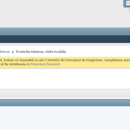
dsense
Protectie Adsense, vizite invalide
ont, trebuie să răspundeți la cele 5 întrebări din formularul de înregistrare. Completarea a
i să fie intotdeauna in
Prezentare forumisti
.