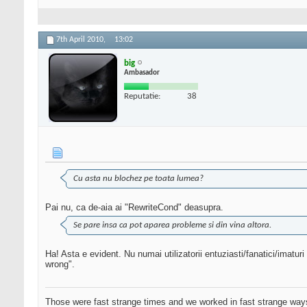
7th April 2010,
13:02
big
Ambasador
Reputatie:
38
Cu asta nu blochez pe toata lumea?
Pai nu, ca de-aia ai "RewriteCond" deasupra.
Se pare insa ca pot aparea probleme si din vina altora.
Ha! Asta e evident. Nu numai utilizatorii entuziasti/fanatici/imat
wrong".
Those were fast strange times and we worked in fast strange way