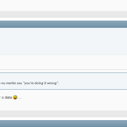
 nu merita sau "you're doing it wrong".
r o data
...