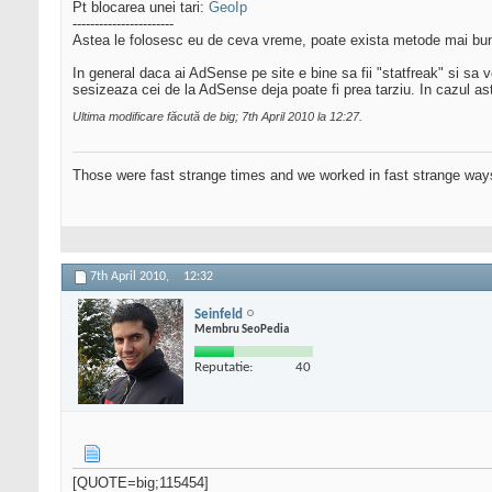
Pt blocarea unei tari:
GeoIp
-----------------------
Astea le folosesc eu de ceva vreme, poate exista metode mai bun
In general daca ai AdSense pe site e bine sa fii "statfreak" si sa 
sesizeaza cei de la AdSense deja poate fi prea tarziu. In cazul ast
Ultima modificare făcută de big; 7th April 2010 la
12:27
.
Those were fast strange times and we worked in fast strange way
7th April 2010,
12:32
Seinfeld
Membru SeoPedia
Reputatie:
40
[QUOTE=big;115454]