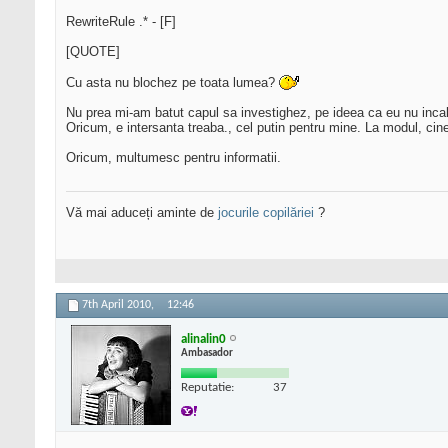
RewriteRule .* - [F]
[QUOTE]
Cu asta nu blochez pe toata lumea?
Nu prea mi-am batut capul sa investighez, pe ideea ca eu nu incalc 
Oricum, e intersanta treaba., cel putin pentru mine. La modul, cine
Oricum, multumesc pentru informatii.
Vă mai aduceți aminte de
jocurile copilăriei
?
7th April 2010,
12:46
alinalin0
Ambasador
Reputatie:
37