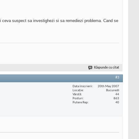
 vezi ceva suspect sa investighezi si sa remediezi problema. Cand se
Răspunde cu citat
#3
Data înscrierii
20th May 2007
Locaţie
Bucuresti
Vârstă
44
Posturi
863
Putere Rep
40