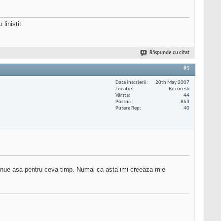
linistit.
Răspunde cu citat
#5
Data înscrierii
20th May 2007
Locaţie
Bucuresti
Vârstă
44
Posturi
863
Putere Rep
40
ontinue asa pentru ceva timp. Numai ca asta imi creeaza mie