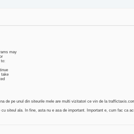
ograms may
or
 to:
tinue
y take
ted
 de pe unul din siteurile mele are multi vizitatori ce vin de la traffictaxis.co
cu siteul ala. In fine, asta nu e asa de important. Important e, cum fac ca ac