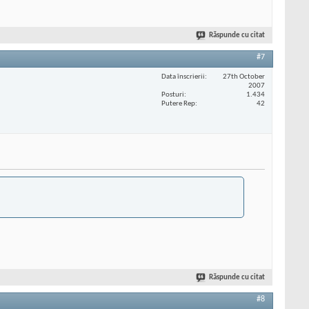
Răspunde cu citat
#7
Data înscrierii
27th October
2007
Posturi
1.434
Putere Rep
42
Răspunde cu citat
#8