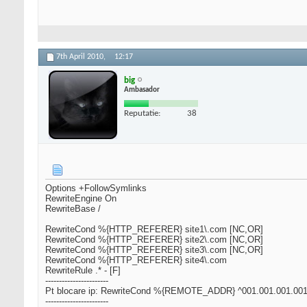
7th April 2010,
12:17
big
Ambasador
Reputatie:
38
Options +FollowSymlinks
RewriteEngine On
RewriteBase /
RewriteCond %{HTTP_REFERER} site1\.com [NC,OR]
RewriteCond %{HTTP_REFERER} site2\.com [NC,OR]
RewriteCond %{HTTP_REFERER} site3\.com [NC,OR]
RewriteCond %{HTTP_REFERER} site4\.com
RewriteRule .* - [F]
-----------------------
Pt blocare ip: RewriteCond %{REMOTE_ADDR} ^001.001.001.00
-----------------------