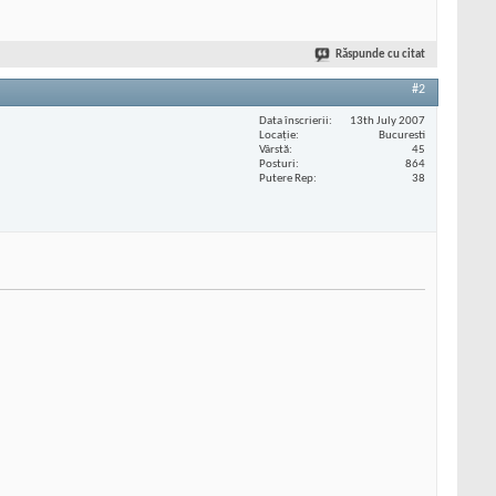
Răspunde cu citat
#2
Data înscrierii
13th July 2007
Locaţie
Bucuresti
Vârstă
45
Posturi
864
Putere Rep
38