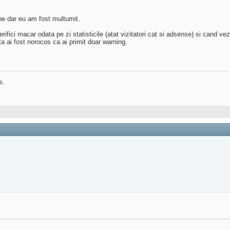
e dar eu am fost multumit.
verifici macar odata pe zi statisticile (atat vizitatori cat si adsense) si cand
a ai fost norocos ca ai primit doar warning.
s.