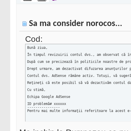
Sa ma consider norocos...
Cod:
Bună ziua,

În timpul revizuirii contul dvs., am observat că î
După cum se precizează în politicile noastre de pr
Drept urmare, am dezactivat difuzarea anunţurilor p
Contul dvs. AdSense rămâne activ. Totuşi, vă suger
Reţineţi că este posibil să vă dezactivăm contul da
Cu stimă,

Echipa Google AdSense

ID problemă# xxxxxx

----------------

Pentru mai multe informaţii referitoare la acest e