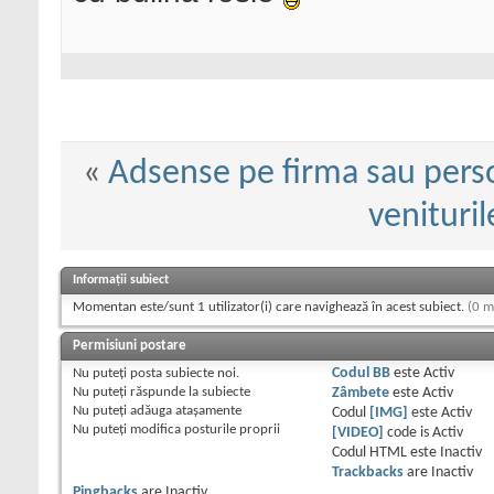
«
Adsense pe firma sau perso
venituri
Informații subiect
Momentan este/sunt 1 utilizator(i) care navighează în acest subiect.
(0 m
Permisiuni postare
Nu puteţi
posta subiecte noi.
Codul BB
este
Activ
Nu puteţi
răspunde la subiecte
Zâmbete
este
Activ
Nu puteţi
adăuga ataşamente
Codul
[IMG]
este
Activ
Nu puteţi
modifica posturile proprii
[VIDEO]
code is
Activ
Codul HTML este
Inactiv
Trackbacks
are
Inactiv
Pingbacks
are
Inactiv