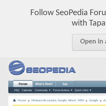
Follow SeoPedia For
with Tapa
Open in
Forum
What's New?
Spy
FAQ
Calendar
Community
Forum Actions
Quick Links
Forum
Motoare de cautare. Google, Yahoo!, MSN
Google
A