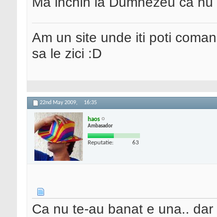
Ma inchin la Dumnezeu ca nu
Am un site unde iti poti coma
sa le zici :D
22nd May 2009,
16:35
haos
Ambasador
Reputatie:
63
Ca nu te-au banat e una.. dar p