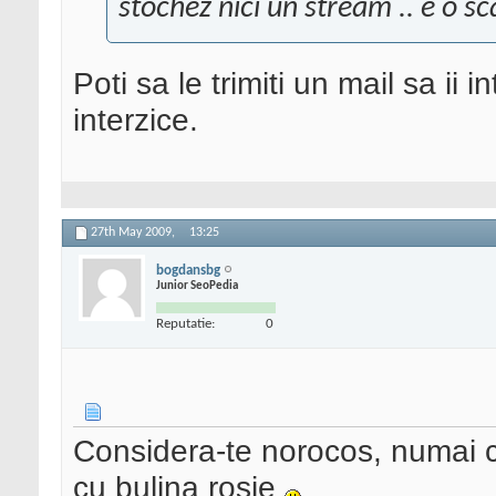
stochez nici un stream .. e o s
Poti sa le trimiti un mail sa ii i
interzice.
27th May 2009,
13:25
bogdansbg
Junior SeoPedia
Reputatie:
0
Considera-te norocos, numai ca
cu bulina rosie