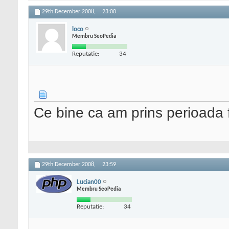
29th December 2008,
23:00
loco
Membru SeoPedia
Reputatie:
34
Ce bine ca am prins perioada 
29th December 2008,
23:59
Lucian00
Membru SeoPedia
Reputatie:
34