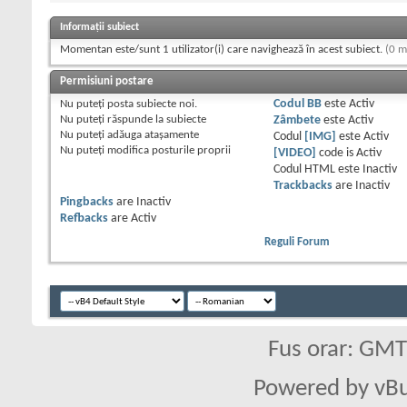
Informații subiect
Momentan este/sunt 1 utilizator(i) care navighează în acest subiect.
(0 m
Permisiuni postare
Nu puteţi
posta subiecte noi.
Codul BB
este
Activ
Nu puteţi
răspunde la subiecte
Zâmbete
este
Activ
Nu puteţi
adăuga ataşamente
Codul
[IMG]
este
Activ
Nu puteţi
modifica posturile proprii
[VIDEO]
code is
Activ
Codul HTML este
Inactiv
Trackbacks
are
Inactiv
Pingbacks
are
Inactiv
Refbacks
are
Activ
Reguli Forum
Fus orar: GM
Powered by vBu