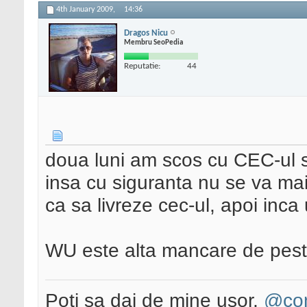
4th January 2009,
14:36
Dragos Nicu
Membru SeoPedia
Reputatie:
44
doua luni am scos cu CEC-ul s
insa cu siguranta nu se va mai
ca sa livreze cec-ul, apoi inca
WU este alta mancare de pes
Poti sa dai de mine usor,
@con