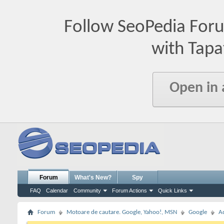
Follow SeoPedia For
with Tapa
Open in
Forum
What's New?
Spy
FAQ
Calendar
Community
Forum Actions
Quick Links
Forum
Motoare de cautare. Google, Yahoo!, MSN
Google
A