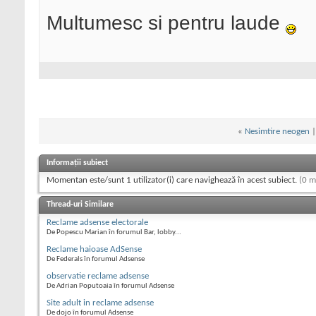
Multumesc si pentru laude
«
Nesimtire neogen
Informații subiect
Momentan este/sunt 1 utilizator(i) care navighează în acest subiect.
(0 m
Thread-uri Similare
Reclame adsense electorale
De Popescu Marian în forumul Bar, lobby...
Reclame haioase AdSense
De Federals în forumul Adsense
observatie reclame adsense
De Adrian Poputoaia în forumul Adsense
Site adult in reclame adsense
De dojo în forumul Adsense