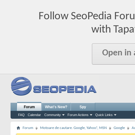
Follow SeoPedia For
with Tapa
Open in
Forum
What's New?
Spy
FAQ
Calendar
Community
Forum Actions
Quick Links
Forum
Motoare de cautare. Google, Yahoo!, MSN
Google
A