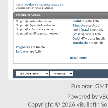
Reclame Adsense Necorespunzatoare
De necromanc în forumul Adsense
Permisiuni postare
Nu puteţi
posta subiecte noi.
Codul BB
este
Activ
Nu puteţi
răspunde la subiecte
Zâmbete
este
Activ
Nu puteţi
adăuga ataşamente
Codul
[IMG]
este
Activ
Nu puteţi
modifica posturile proprii
[VIDEO]
code is
Activ
Codul HTML este
Inactiv
Trackbacks
are
Inactiv
Pingbacks
are
Inactiv
Refbacks
are
Activ
Reguli Forum
Fus orar: GM
Powered by vBu
Copyright © 2026 vBulletin Solu