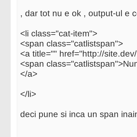
, dar tot nu e ok , output-ul e
<li class="cat-item">
<span class="catlistspan">
<a title="" href="http://site.d
<span class="catlistspan">Nu
</a>
</li>
deci pune si inca un span inai