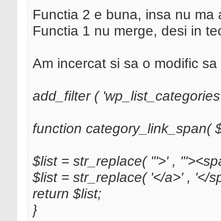
Functia 2 e buna, insa nu ma 
Functia 1 nu merge, desi in te
Am incercat si sa o modific sa
add_filter ( 'wp_list_categories
function category_link_span( $l
$list = str_replace( '">' , '"><s
$list = str_replace( '</a>' , '</s
return $list;
}