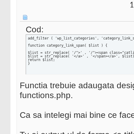
1
Cod:
add_filter ( 'wp_list_categories', 'category_link_s
function category_link_span( $list ) { 

$list = str_replace( '/">' , '/"><span class="catli
$list = str_replace( '</a>' , '</span></a>', $list)
return $list; 

}
Functia trebuie adaugata desigu
functions.php.
Ca sa intelegi mai bine ce face 