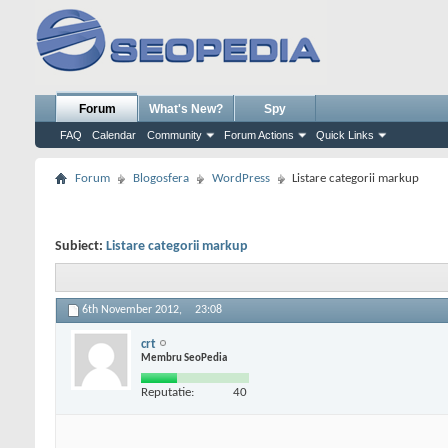
Forum
What's New?
Spy
FAQ
Calendar
Community
Forum Actions
Quick Links
Forum
Blogosfera
WordPress
Listare categorii markup
Subiect:
Listare categorii markup
6th November 2012,
23:08
crt
Membru SeoPedia
Reputatie:
40