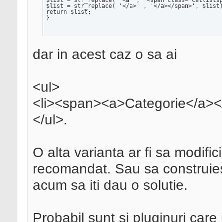
$list = str_replace( '<a' , '<span class="catlistsp
$list = str_replace( '</a>' , '</a></span>', $list)
return $list; 

}
dar in acest caz o sa ai
<ul>
<li><span><a>Categorie</a><
</ul>.
O alta varianta ar fi sa modifi
recomandat. Sau sa construies
acum sa iti dau o solutie.
Probabil sunt si pluginuri care 