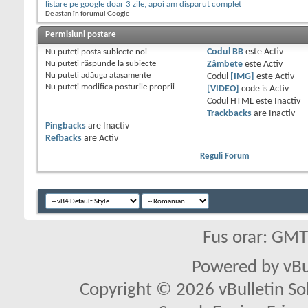
listare pe google doar 3 zile, apoi am disparut complet
De astan în forumul Google
Permisiuni postare
Nu puteţi
posta subiecte noi.
Codul BB
este
Activ
Nu puteţi
răspunde la subiecte
Zâmbete
este
Activ
Nu puteţi
adăuga ataşamente
Codul
[IMG]
este
Activ
Nu puteţi
modifica posturile proprii
[VIDEO]
code is
Activ
Codul HTML este
Inactiv
Trackbacks
are
Inactiv
Pingbacks
are
Inactiv
Refbacks
are
Activ
Reguli Forum
Fus orar: GM
Powered by vBu
Copyright © 2026 vBulletin Solu