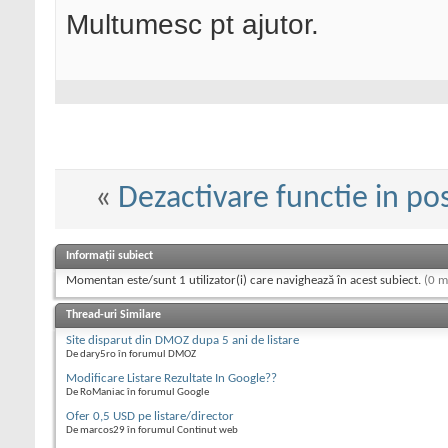
Multumesc pt ajutor.
«
Dezactivare functie in po
Informații subiect
Momentan este/sunt 1 utilizator(i) care navighează în acest subiect.
(0 m
Thread-uri Similare
Site disparut din DMOZ dupa 5 ani de listare
De dary5ro în forumul DMOZ
Modificare Listare Rezultate In Google??
De RoManiac în forumul Google
Ofer 0,5 USD pe listare/director
De marcos29 în forumul Continut web