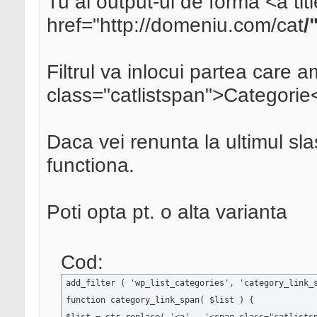
Tu ai output-ul de forma <a titl
href="http://domeniu.com/cat
/
Filtrul va inlocui partea care 
class="catlistspan">Categorie
Daca vei renunta la ultimul slas
functiona.
Poti opta pt. o alta varianta
Cod:
add_filter ( 'wp_list_categories', 'category_link_s
function category_link_span( $list ) { 
