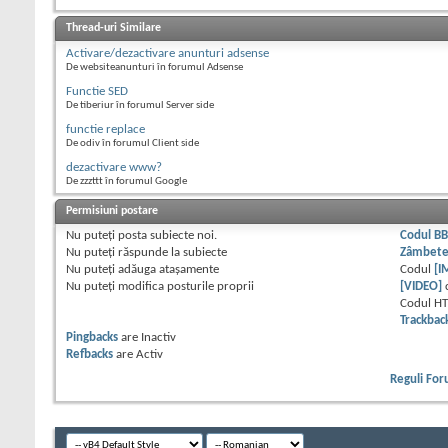
Thread-uri Similare
Activare/dezactivare anunturi adsense
De websiteanunturi în forumul Adsense
Functie SED
De tiberiur în forumul Server side
functie replace
De odiv în forumul Client side
dezactivare www?
De zzzttt în forumul Google
Permisiuni postare
Nu puteţi
posta subiecte noi.
Codul B
Nu puteţi
răspunde la subiecte
Zâmbet
Nu puteţi
adăuga ataşamente
Codul
[I
Nu puteţi
modifica posturile proprii
[VIDEO]
Codul H
Trackbac
Pingbacks
are
Inactiv
Refbacks
are
Activ
Reguli Fo