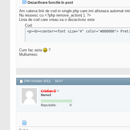
Dezactivare functie in post
Am cateva linii de cod in single.php care imi afiseaza automat intr
Nu reusesc cu <?php remove_action( ); ?>
Linia de cod care vreau sa o dezactivez este
Cod:
<p><b><center><font size="4" color="#008000"> Pret
Cum fac asta
?
Multumesc
29th October 2012,
16:57
Cristian D
Banned
Reputatie:
0