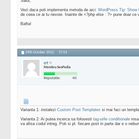
Salut,
Vezi daca poti implementa metoda de aici:
WordPress Tip: Show t
de ceea ce ai tu nevoie. Inainte de <?php else : ?> pune doar ce vr
Bafta!
29th October 2012,
17:53
crt
Membru SeoPedia
Reputatie:
40
Varianta 1: instalezi
Custom Post Templates
si mai faci un templat
Varianta 2: Ai putea incerca sa folosesti
tag-urile conditionale
insa 
va afisa codul intreg. Poti si pt. fiecare post in parte dar e o nebu