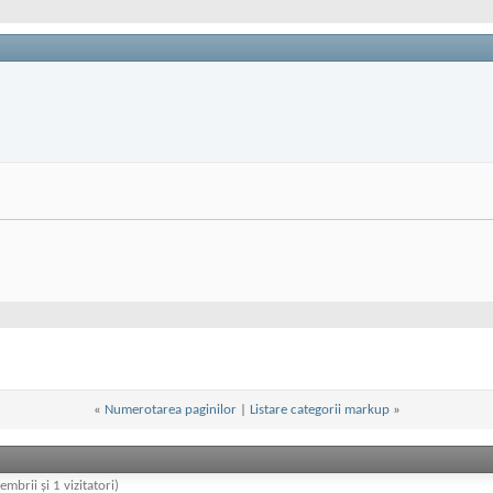
«
Numerotarea paginilor
|
Listare categorii markup
»
embrii și 1 vizitatori)