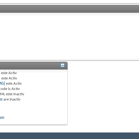
B
este
Activ
e
este
Activ
MG]
este
Activ
code is
Activ
TML este
Inactiv
ks
are
Inactiv
rum