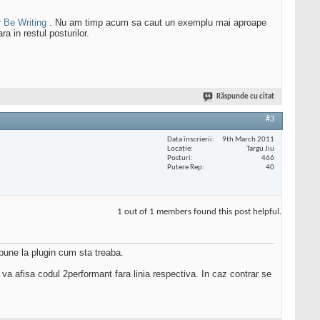
 Be Writing
. Nu am timp acum sa caut un exemplu mai aproape
 in restul posturilor.
Răspunde cu citat
#3
Data înscrierii
9th March 2011
Locaţie
Targu Jiu
Posturi
466
Putere Rep
40
1 out of 1 members found this post helpful.
 spune la plugin cum sta treaba.
 va afisa codul 2performant fara linia respectiva. In caz contrar se