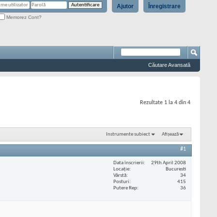
Ajutor
Înregistrare
Memorez Cont?
Căutare Avansată
Rezultate 1 la 4 din 4
Instrumente subiect
Afișează
#1
Data înscrierii
29th April 2008
Locaţie
Bucuresti
Vârstă
34
Posturi
415
Putere Rep
36