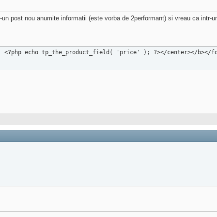
-un post nou anumite informatii (este vorba de 2performant) si vreau ca intr-u
: <?php echo tp_the_product_field( 'price' ); ?></center></b></f