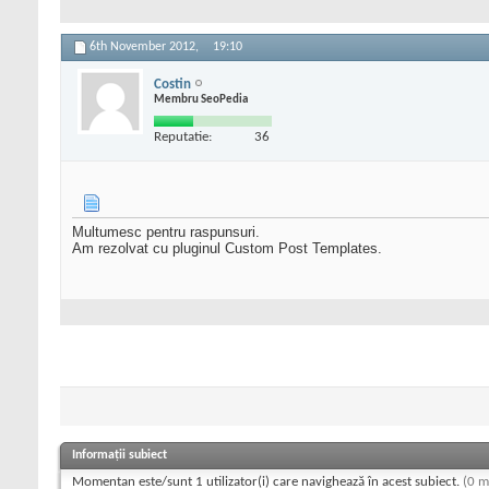
6th November 2012,
19:10
Costin
Membru SeoPedia
Reputatie:
36
Multumesc pentru raspunsuri.
Am rezolvat cu pluginul Custom Post Templates.
Informații subiect
Momentan este/sunt 1 utilizator(i) care navighează în acest subiect.
(0 m