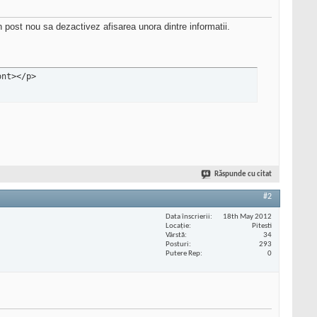
n post nou sa dezactivez afisarea unora dintre informatii.
ont></p>
Răspunde cu citat
#2
Data înscrierii
18th May 2012
Locaţie
Pitesti
Vârstă
34
Posturi
293
Putere Rep
0