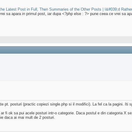
he Latest Post in Full, Then Summaries of the Other Posts | I&#039;d Rather
ei sa apara in primul post, iar dupa <?php else : ?> pune ceea ce vrei sa apara
e pt. posturi (practic copiezi single.php si il modifici). La fel ca la pagini. Iti
ar fi ok sa pui acele posturi intr-o categorie. Daca postul e din categoria X se
nie daca ai mai mult de 2 posturi.