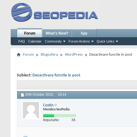
Forum
What's New?
Spy
FAQ
Calendar
Community
Forum Actions
Quick Links
Forum
Blogosfera
WordPress
Dezactivare functie in post
Subiect:
Dezactivare functie in post
29th October 2012,
16:14
Costin
Membru SeoPedia
Reputatie:
36