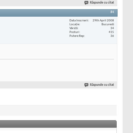
Răspunde cu citat
#4
Data înscrierii
29th April 2008
Locaţie
Bucuresti
Vârstă
34
Posturi
415
Putere Rep
36
Răspunde cu citat