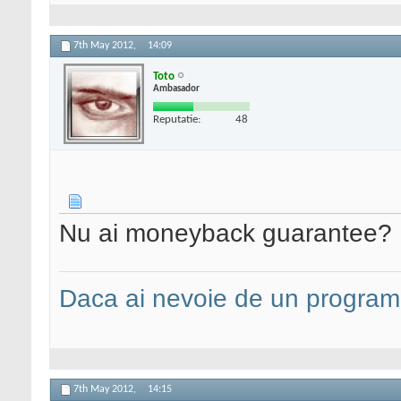
7th May 2012,
14:09
Toto
Ambasador
Reputatie:
48
Nu ai moneyback guarantee?
Daca ai nevoie de un programa
7th May 2012,
14:15