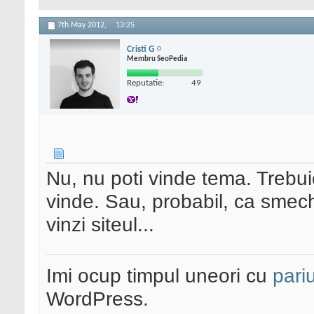
7th May 2012,
13:25
Cristi G
Membru SeoPedia
Reputatie:
49
Nu, nu poti vinde tema. Trebuie
vinde. Sau, probabil, ca smech
vinzi siteul...
Imi ocup timpul uneori cu
pariu
WordPress.