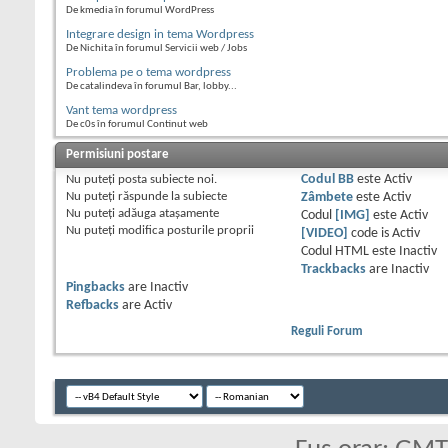
De kmedia în forumul WordPress
Integrare design in tema Wordpress
De Nichita în forumul Servicii web / Jobs
Problema pe o tema wordpress
De catalindeva în forumul Bar, lobby...
Vant tema wordpress
De c0s în forumul Continut web
Permisiuni postare
Nu puteţi
posta subiecte noi.
Codul BB
este
Activ
Nu puteţi
răspunde la subiecte
Zâmbete
este
Activ
Nu puteţi
adăuga ataşamente
Codul
[IMG]
este
Activ
Nu puteţi
modifica posturile proprii
[VIDEO]
code is
Activ
Codul HTML este
Inactiv
Trackbacks
are
Inactiv
Pingbacks
are
Inactiv
Refbacks
are
Activ
Reguli Forum