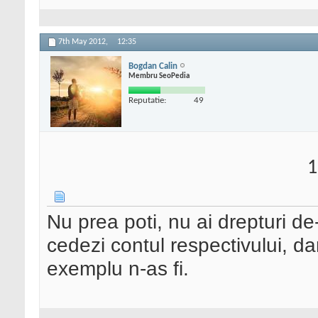
7th May 2012,
12:35
Bogdan Calin
Membru SeoPedia
Reputatie:
49
1
Nu prea poti, nu ai drepturi d
cedezi contul respectivului, da
exemplu n-as fi.