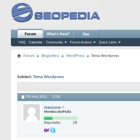
Forum
What's New?
Spy
FAQ
Calendar
Community
Forum Actions
Quick Links
Forum
Blogosfera
WordPress
Tema Wordpress
Subiect:
Tema Wordpress
7th May 2012,
12:30
stanccone
Membru SeoPedia
Reputatie:
28