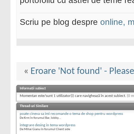
portofoliu cu astfel de teme re
Scriu pe blog despre
online, 
«
Eroare 'Not found' - Pleas
Informații subiect
Momentan este/sunt 1 utilizator(i) care navighează în acest subiect.
(0 m
Thread-uri Similare
poate cineva sa imi recomande o tema de shop pentru wordpress
De Krm în forumul Bar, lobby...
integrare desing in tema wordpress
De Mihai Gianu în forumul Client side