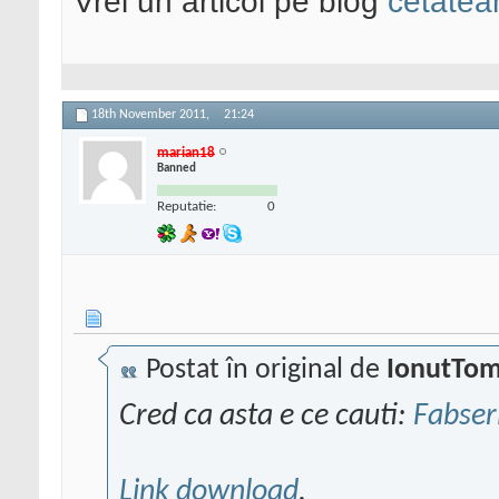
Vrei un articol pe blog
cetatean
18th November 2011,
21:24
marian18
Banned
Reputatie:
0
Postat în original de
IonutTo
Cred ca asta e ce cauti:
Fabser
Link download
.