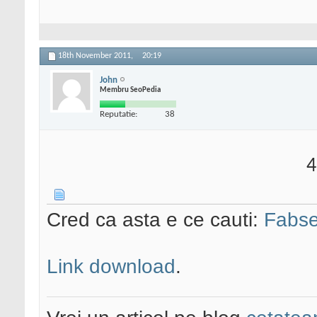
18th November 2011,
20:19
John
Membru SeoPedia
Reputatie:
38
4
Cred ca asta e ce cauti:
Fabse
Link download
.