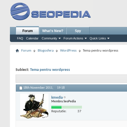
Forum
What's New?
Spy
FAQ
Calendar
Community
Forum Actions
Quick Links
Forum
Blogosfera
WordPress
Tema pentru wordpress
Subiect:
Tema pentru wordpress
18th November 2011,
19:18
kmedia
Membru SeoPedia
Reputatie:
37