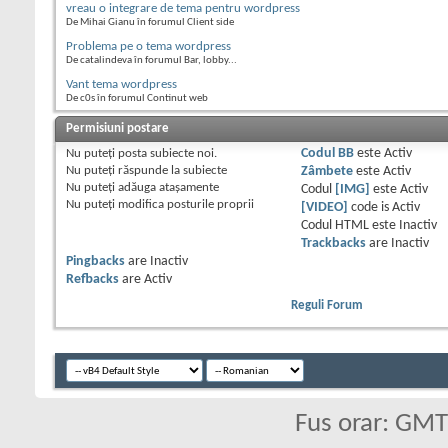
vreau o integrare de tema pentru wordpress
De Mihai Gianu în forumul Client side
Problema pe o tema wordpress
De catalindeva în forumul Bar, lobby...
Vant tema wordpress
De c0s în forumul Continut web
Permisiuni postare
Nu puteţi
posta subiecte noi.
Codul BB
este
Activ
Nu puteţi
răspunde la subiecte
Zâmbete
este
Activ
Nu puteţi
adăuga ataşamente
Codul
[IMG]
este
Activ
Nu puteţi
modifica posturile proprii
[VIDEO]
code is
Activ
Codul HTML este
Inactiv
Trackbacks
are
Inactiv
Pingbacks
are
Inactiv
Refbacks
are
Activ
Reguli Forum
Fus orar: GM