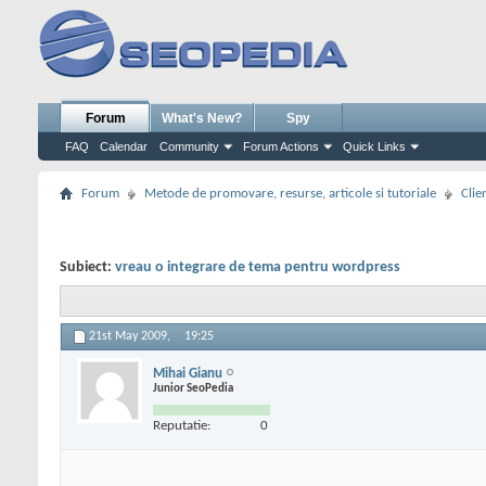
Forum
What's New?
Spy
FAQ
Calendar
Community
Forum Actions
Quick Links
Forum
Metode de promovare, resurse, articole si tutoriale
Clie
Subiect:
vreau o integrare de tema pentru wordpress
21st May 2009,
19:25
Mihai Gianu
Junior SeoPedia
Reputatie:
0