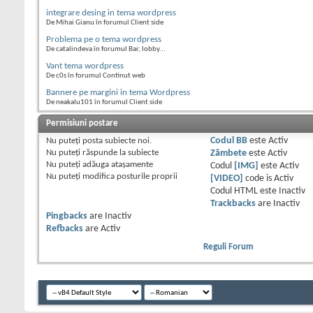
integrare desing in tema wordpress
De Mihai Gianu în forumul Client side
Problema pe o tema wordpress
De catalindeva în forumul Bar, lobby...
Vant tema wordpress
De c0s în forumul Continut web
Bannere pe margini in tema Wordpress
De neakalu101 în forumul Client side
Permisiuni postare
Nu puteţi
posta subiecte noi.
Codul BB
este
Activ
Nu puteţi
răspunde la subiecte
Zâmbete
este
Activ
Nu puteţi
adăuga ataşamente
Codul
[IMG]
este
Activ
Nu puteţi
modifica posturile proprii
[VIDEO]
code is
Activ
Codul HTML este
Inactiv
Trackbacks
are
Inactiv
Pingbacks
are
Inactiv
Refbacks
are
Activ
Reguli Forum