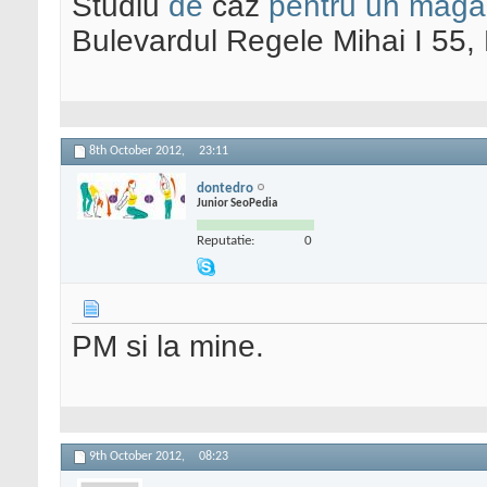
Studiu
de
caz
pentru un maga
Bulevardul Regele Mihai I 55
8th October 2012,
23:11
dontedro
Junior SeoPedia
Reputatie:
0
PM si la mine.
9th October 2012,
08:23