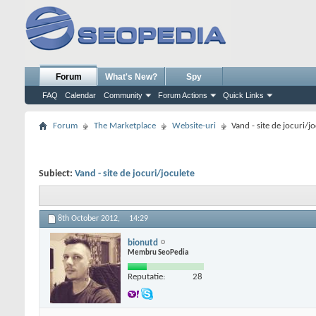
Forum
What's New?
Spy
FAQ
Calendar
Community
Forum Actions
Quick Links
Forum
The Marketplace
Website-uri
Vand - site de jocuri/j
Subiect:
Vand - site de jocuri/joculete
8th October 2012,
14:29
bionutd
Membru SeoPedia
Reputatie:
28