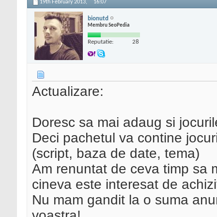
19th February 2013,
16:07
bionutd
Membru SeoPedia
Reputatie:
28
Actualizare:
Doresc sa mai adaug si jocuri
Deci pachetul va contine jocuri
(script, baza de date, tema)
Am renuntat de ceva timp sa ma
cineva este interesat de achizi
Nu mam gandit la o suma anume
voastra!