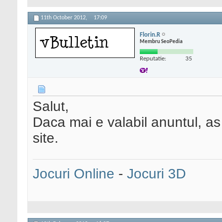
11th October 2012,
17:09
Florin.R
Membru SeoPedia
Reputatie:
35
Salut,
Daca mai e valabil anuntul, as 
site.
Jocuri Online
-
Jocuri 3D