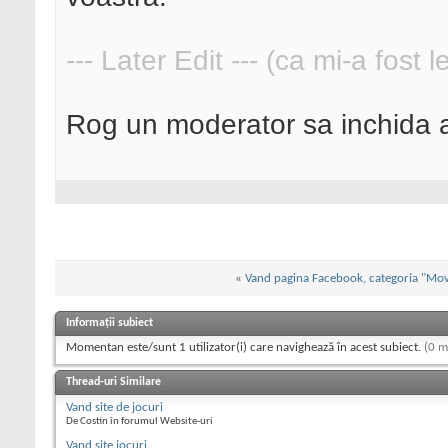
--- Later Edit --- (ca mi-a fost 
Rog un moderator sa inchida ac
«
Vand pagina Facebook, categoria "Mov
Informații subiect
Momentan este/sunt 1 utilizator(i) care navighează în acest subiect.
(0 m
Thread-uri Similare
Vand site de jocuri
De Costin în forumul Website-uri
Vand site jocuri