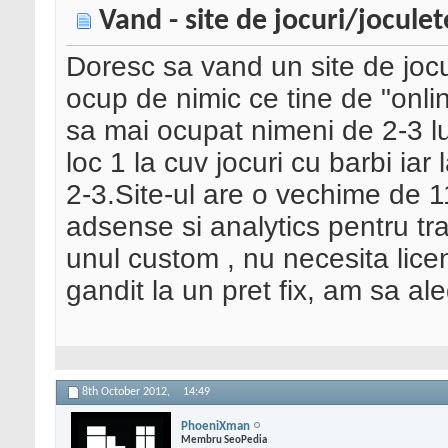
Vand - site de jocuri/joculet
Doresc sa vand un site de joc
ocup de nimic ce tine de "onli
sa mai ocupat nimeni de 2-3 lu
loc 1 la cuv jocuri cu barbi iar 
2-3.Site-ul are o vechime de 11
adsense si analytics pentru trafi
unul custom , nu necesita lice
gandit la un pret fix, am sa al
8th October 2012,
14:49
PhoeniXman
Membru SeoPedia