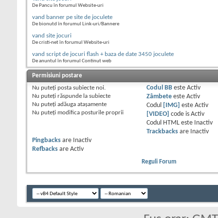
De Pancu în forumul Website-uri
vand banner pe site de joculete
De bionutd în forumul Link-uri/Bannere
vand site jocuri
De cristi-net în forumul Website-uri
vand script de jocuri flash + baza de date 3450 joculete
De anuntul în forumul Continut web
Permisiuni postare
Nu puteţi
posta subiecte noi.
Codul BB
este
Activ
Nu puteţi
răspunde la subiecte
Zâmbete
este
Activ
Nu puteţi
adăuga ataşamente
Codul
[IMG]
este
Activ
Nu puteţi
modifica posturile proprii
[VIDEO]
code is
Activ
Codul HTML este
Inactiv
Trackbacks
are
Inactiv
Pingbacks
are
Inactiv
Refbacks
are
Activ
Reguli Forum