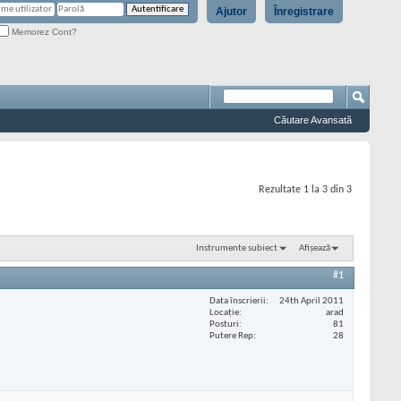
Ajutor
Înregistrare
Memorez Cont?
Căutare Avansată
Rezultate 1 la 3 din 3
Instrumente subiect
Afișează
#1
Data înscrierii
24th April 2011
Locaţie
arad
Posturi
81
Putere Rep
28