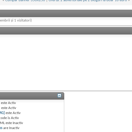
«
Cumpar banner 350X250
|
Oferta: 2 advertoriale pe 2 bloguri la doar 10 euro
»
embrii și 1 vizitatori)
B
este
Activ
e
este
Activ
MG]
este
Activ
code is
Activ
TML este
Inactiv
ks
are
Inactiv