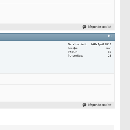
Răspunde cu citat
#3
Data înscrierii
24th April 2011
Locaţie
arad
Posturi
81
Putere Rep
28
Răspunde cu citat