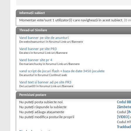
Informații subiect
Momentan este/sunt 1 utilizator(i) care navighează în acest subiect.
(0 m
Thread-uri Similare
Vand banner pe site de anunturi
De websiteanunturi în forumul Link-uri/Bannere
Vand banner pe site PR3
De alecs în forumul Link-uri/Bannere
Vand banner site pr 4
De marianchucky în forumul Link-uri/Bannere
vand script de jocuri flash + baza de date 3450 joculete
De anuntul în forumul Continut web
Vand text si banner ad pe site PR3
De Lucian00 în forumul Link-uri/Bannere
Permisiuni postare
Nu puteţi
posta subiecte noi.
Codul B
Nu puteţi
răspunde la subiecte
Zâmbet
Nu puteţi
adăuga ataşamente
Codul
[I
Nu puteţi
modifica posturile proprii
[VIDEO]
Codul H
Trackbac