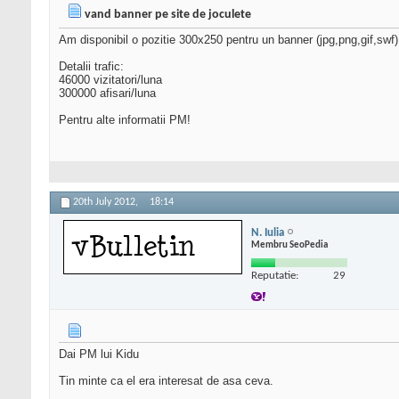
vand banner pe site de joculete
Am disponibil o pozitie 300x250 pentru un banner (jpg,png,gif,swf)
Detalii trafic:
46000 vizitatori/luna
300000 afisari/luna
Pentru alte informatii PM!
20th July 2012,
18:14
N. Iulia
Membru SeoPedia
Reputatie:
29
Dai PM lui Kidu
Tin minte ca el era interesat de asa ceva.