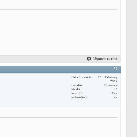
Răspunde cu citat
#2
Data înscrierii
26th February
2012
Locaţie
Timisoara
Vârstă
36
Posturi
222
Putere Rep
29