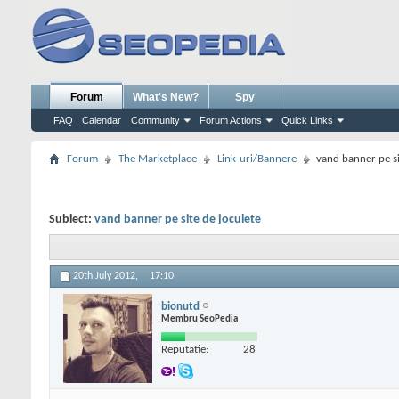
Forum
What's New?
Spy
FAQ
Calendar
Community
Forum Actions
Quick Links
Forum
The Marketplace
Link-uri/Bannere
vand banner pe si
Subiect:
vand banner pe site de joculete
20th July 2012,
17:10
bionutd
Membru SeoPedia
Reputatie:
28