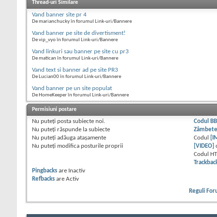
Thread-uri Similare
Vand banner site pr 4
De marianchucky în forumul Link-uri/Bannere
Vand banner pe site de divertisment!
De vip_vyo în forumul Link-uri/Bannere
Vand linkuri sau banner pe site cu pr3
De matican în forumul Link-uri/Bannere
Vand text si banner ad pe site PR3
De Lucian00 în forumul Link-uri/Bannere
Vand banner pe un site populat
De HomeKeeper în forumul Link-uri/Bannere
Permisiuni postare
Nu puteţi
posta subiecte noi.
Codul B
Nu puteţi
răspunde la subiecte
Zâmbet
Nu puteţi
adăuga ataşamente
Codul
[I
Nu puteţi
modifica posturile proprii
[VIDEO]
Codul H
Trackbac
Pingbacks
are
Inactiv
Refbacks
are
Activ
Reguli Fo