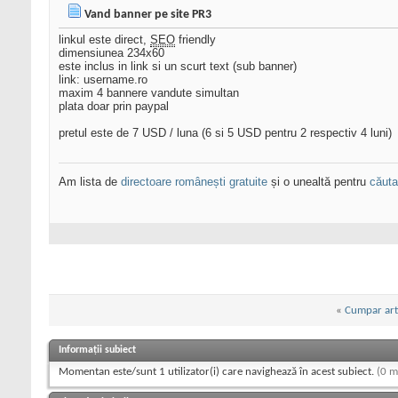
Vand banner pe site PR3
linkul este direct,
SEO
friendly
dimensiunea 234x60
este inclus in link si un scurt text (sub banner)
link: username.ro
maxim 4 bannere vandute simultan
plata doar prin paypal
pretul este de 7 USD / luna (6 si 5 USD pentru 2 respectiv 4 luni)
Am lista de
directoare românești gratuite
și o unealtă pentru
căutar
«
Cumpar arti
Informații subiect
Momentan este/sunt 1 utilizator(i) care navighează în acest subiect.
(0 m