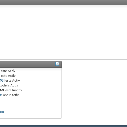
B
este
Activ
e
este
Activ
MG]
este
Activ
code is
Activ
TML este
Inactiv
ks
are
Inactiv
rum