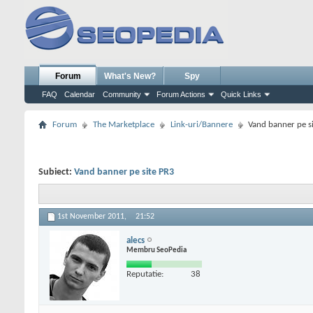
Forum
What's New?
Spy
FAQ
Calendar
Community
Forum Actions
Quick Links
Forum
The Marketplace
Link-uri/Bannere
Vand banner pe s
Subiect:
Vand banner pe site PR3
1st November 2011,
21:52
alecs
Membru SeoPedia
Reputatie:
38