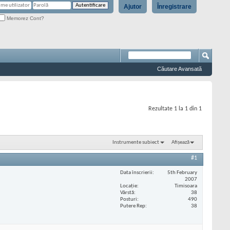
Ajutor
Înregistrare
Memorez Cont?
Căutare Avansată
Rezultate 1 la 1 din 1
Instrumente subiect
Afișează
#1
Data înscrierii
5th February
2007
Locaţie
Timisoara
Vârstă
38
Posturi
490
Putere Rep
38