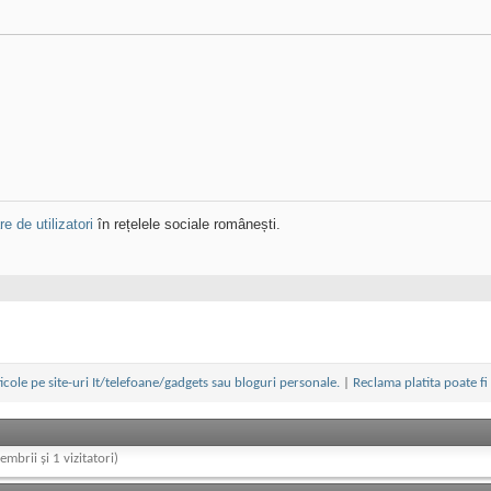
e de utilizatori
în rețelele sociale românești.
cole pe site-uri It/telefoane/gadgets sau bloguri personale.
|
Reclama platita poate fi
embrii și 1 vizitatori)