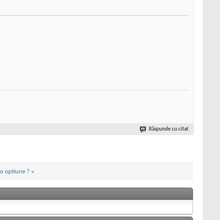
Răspunde cu citat
 o optiune ?
»