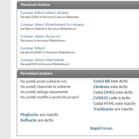
Thread-uri Similare
Cumpar linkuri siteuri straine
De edy12006 în forumul Link-uri/Bannere
Cumpar siteuri divertisment in romana
De Marius Mailat în forumul Website-uri
Cumpar siteuri de jocuri
De doxxx în forumul Website-uri
Cumpar Siteuri
De zerrilos2002 în forumul Website-uri
Cumpar siteuri interesante
De axa2000 în forumul Website-uri
Permisiuni postare
Nu puteţi
posta subiecte noi.
Codul BB
este
Activ
Nu puteţi
răspunde la subiecte
Zâmbete
este
Activ
Nu puteţi
adăuga ataşamente
Codul
[IMG]
este
Activ
Nu puteţi
modifica posturile proprii
[VIDEO]
code is
Activ
Codul HTML este
Inactiv
Trackbacks
are
Inactiv
Pingbacks
are
Inactiv
Refbacks
are
Activ
Reguli Forum