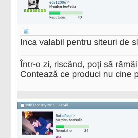
edy12006
Membru SeoPedia
Reputatie:
43
Inca valabil pentru siteuri de s
Într-o zi, riscând, poți să rămâi
Contează ce produci nu cine pre
19th February 2011,
00:48
Buta Paul
Membru SeoPedia
Reputatie:
34