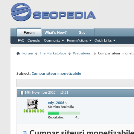
Forum
What's New?
Spy
FAQ
Calendar
Community
Forum Actions
Quick Links
Forum
The Marketplace
Website-uri
Cumpar siteuri moneti
Subiect:
Cumpar siteuri monetizabile
14th November 2010,
15:21
edy12006
Membru SeoPedia
Reputatie:
43
Cumpar siteuri monetizabil