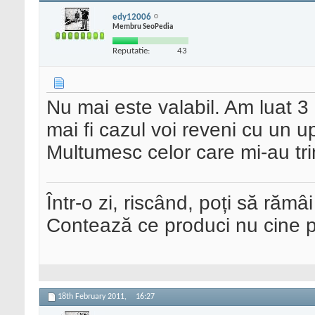
edy12006
Membru SeoPedia
Reputatie:
43
Nu mai este valabil. Am luat 3
mai fi cazul voi reveni cu un u
Multumesc celor care mi-au tri
Într-o zi, riscând, poți să rămâi
Contează ce produci nu cine pre
18th February 2011,
16:27