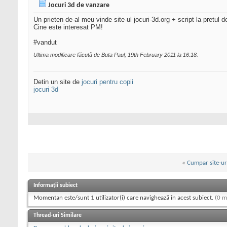
Jocuri 3d de vanzare
Un prieten de-al meu vinde site-ul jocuri-3d.org + script la pretul 
Cine este interesat PM!
#vandut
Ultima modificare făcută de Buta Paul; 19th February 2011 la
16:18
.
Detin un site de
jocuri pentru copii
jocuri 3d
«
Cumpar site-ur
Informații subiect
Momentan este/sunt 1 utilizator(i) care navighează în acest subiect.
(0 m
Thread-uri Similare