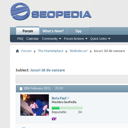
Forum
What's New?
Spy
FAQ
Calendar
Community
Forum Actions
Quick Links
Forum
The Marketplace
Website-uri
Jocuri 3d de vanzare
Subiect:
Jocuri 3d de vanzare
18th February 2011,
21:29
Buta Paul
Membru SeoPedia
Reputatie:
34