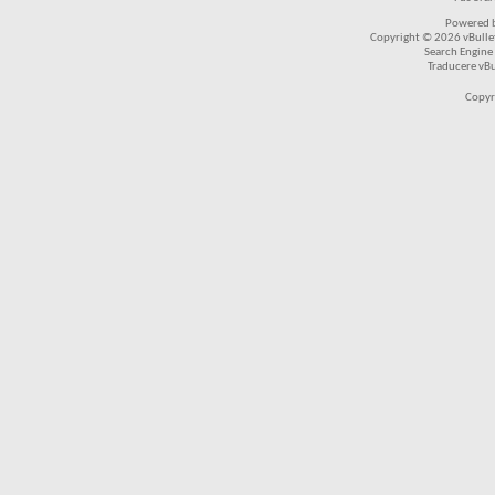
Powered b
Copyright © 2026 vBulleti
Search Engine
Traducere vB
Copyr