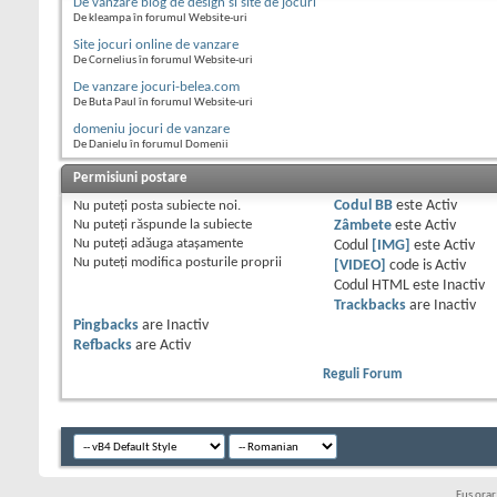
De vanzare blog de design si site de jocuri
De kleampa în forumul Website-uri
Site jocuri online de vanzare
De Cornelius în forumul Website-uri
De vanzare jocuri-belea.com
De Buta Paul în forumul Website-uri
domeniu jocuri de vanzare
De Danielu în forumul Domenii
Permisiuni postare
Nu puteţi
posta subiecte noi.
Codul BB
este
Activ
Nu puteţi
răspunde la subiecte
Zâmbete
este
Activ
Nu puteţi
adăuga ataşamente
Codul
[IMG]
este
Activ
Nu puteţi
modifica posturile proprii
[VIDEO]
code is
Activ
Codul HTML este
Inactiv
Trackbacks
are
Inactiv
Pingbacks
are
Inactiv
Refbacks
are
Activ
Reguli Forum
Fus ora