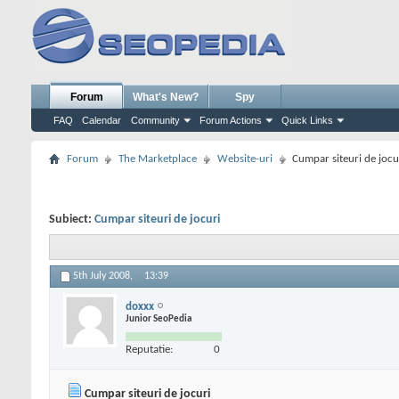
Forum
What's New?
Spy
FAQ
Calendar
Community
Forum Actions
Quick Links
Forum
The Marketplace
Website-uri
Cumpar siteuri de jocu
Subiect:
Cumpar siteuri de jocuri
5th July 2008,
13:39
doxxx
Junior SeoPedia
Reputatie:
0
Cumpar siteuri de jocuri