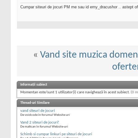
Cumpar siteuri de jocuri PM me sau id emy_dracushor .. astept of
«
Vand site muzica domeni
ofert
Informații subiect
Momentan este/sunt 1 utilizator(i) care navighează în acest subiect.
(0 m
Thread-uri Similare
vand siteuri de jocuri
De voidcode în forumul Website-uri
Vand 2 siteuri de jocuri!
De matican în forumul Website-uri
Schimb si cumpar linkuri pe siteuri de jocuri