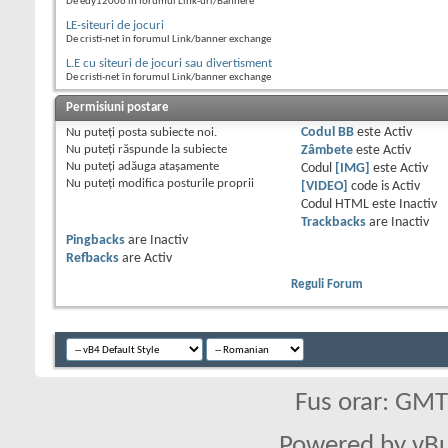
De edy12006 în forumul Link-uri/Bannere
LE-siteuri de jocuri
De cristi-net în forumul Link/banner exchange
L.E cu siteuri de jocuri sau divertisment
De cristi-net în forumul Link/banner exchange
Permisiuni postare
Nu puteţi
posta subiecte noi.
Codul BB
este
Activ
Nu puteţi
răspunde la subiecte
Zâmbete
este
Activ
Nu puteţi
adăuga ataşamente
Codul
[IMG]
este
Activ
Nu puteţi
modifica posturile proprii
[VIDEO]
code is
Activ
Codul HTML este
Inactiv
Trackbacks
are
Inactiv
Pingbacks
are
Inactiv
Refbacks
are
Activ
Reguli Forum
Fus orar: GM
Powered by vBu