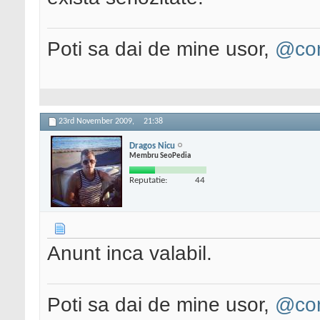
Poti sa dai de mine usor,
@con
23rd November 2009,
21:38
Dragos Nicu
Membru SeoPedia
Reputatie:
44
Anunt inca valabil.
Poti sa dai de mine usor,
@con