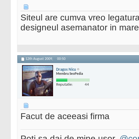
Siteul are cumva vreo legatura
designeul asemanator in mare
12th August 2009,
00:50
Dragos Nicu
Membru SeoPedia
Reputatie:
44
Facut de aceeasi firma
Poti sa dai de mine usor,
@con