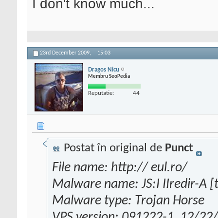
I don't know much...
23rd December 2009,
15:03
Dragos Nicu
Membru SeoPedia
Reputatie:
44
Postat în original de
Punct
File name: http:// eul.ro/
Malware name: JS:I IIredir-A [t
Malware type: Trojan Horse
VPS version: 091222-1, 12/22