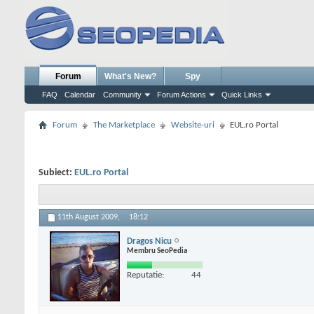
Forum
What's New?
Spy
FAQ
Calendar
Community
Forum Actions
Quick Links
Forum
The Marketplace
Website-uri
EUL.ro Portal
Subiect:
EUL.ro Portal
11th August 2009,
18:12
Dragos Nicu
Membru SeoPedia
Reputatie:
44