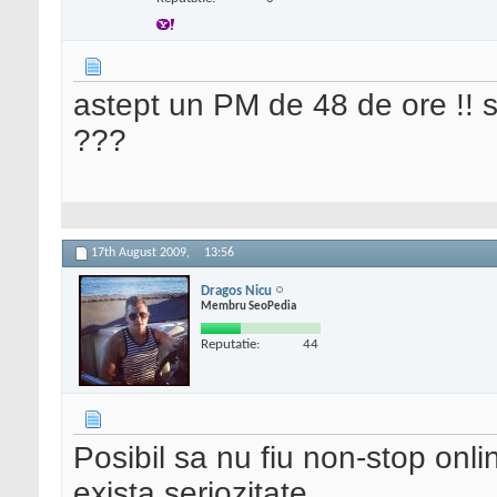
astept un PM de 48 de ore !! 
???
17th August 2009,
13:56
Dragos Nicu
Membru SeoPedia
Reputatie:
44
Posibil sa nu fiu non-stop onl
exista seriozitate.