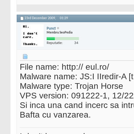
23rd December 2009,
01:29
Punct
Membru SeoPedia
Reputatie:
34
File name: http:// eul.ro/
Malware name: JS:I IIredir-A [tr
Malware type: Trojan Horse
VPS version: 091222-1, 12/2
Si inca una cand incerc sa intru
Bafta cu vanzarea.