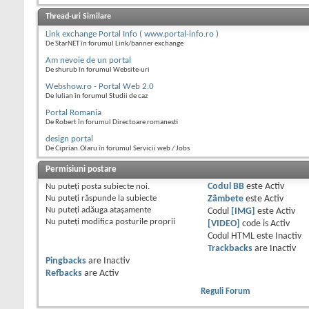
Thread-uri Similare
Link exchange Portal Info ( www.portal-info.ro )
De StarNET în forumul Link/banner exchange
Am nevoie de un portal
De shurub în forumul Website-uri
Webshow.ro - Portal Web 2.0
De Iulian în forumul Studii de caz
Portal Romania
De Robert în forumul Directoare romanesti
design portal
De Ciprian.Olaru în forumul Servicii web / Jobs
Permisiuni postare
Nu puteţi
posta subiecte noi.
Codul BB
este
Activ
Nu puteţi
răspunde la subiecte
Zâmbete
este
Activ
Nu puteţi
adăuga ataşamente
Codul
[IMG]
este
Activ
Nu puteţi
modifica posturile proprii
[VIDEO]
code is
Activ
Codul HTML este
Inactiv
Trackbacks
are
Inactiv
Pingbacks
are
Inactiv
Refbacks
are
Activ
Reguli Forum