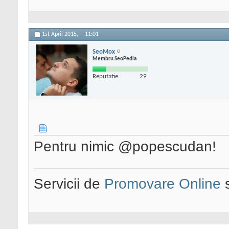
1st April 2015,
11:01
SeoMox
Membru SeoPedia
Reputatie:
29
Pentru nimic @popescudan!
Servicii de
Promovare Online
s