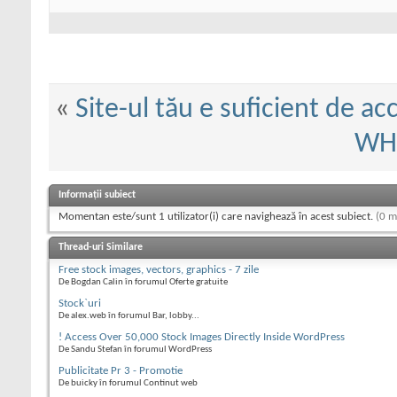
«
Site-ul tău e suficient de acc
WHO
Informații subiect
Momentan este/sunt 1 utilizator(i) care navighează în acest subiect.
(0 m
Thread-uri Similare
Free stock images, vectors, graphics - 7 zile
De Bogdan Calin în forumul Oferte gratuite
Stock`uri
De alex.web în forumul Bar, lobby...
! Access Over 50,000 Stock Images Directly Inside WordPress
De Sandu Stefan în forumul WordPress
Publicitate Pr 3 - Promotie
De buicky în forumul Continut web