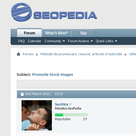
Forum
What's New?
Spy
FAQ
Calendar
Community
Forum Actions
Quick Links
Forum
Metode de promovare, resurse, articole si tutoriale
Util
Subiect:
Promotie Stock Images
31st March 2015,
13:13
SeoMox
Membru SeoPedia
Reputatie:
29