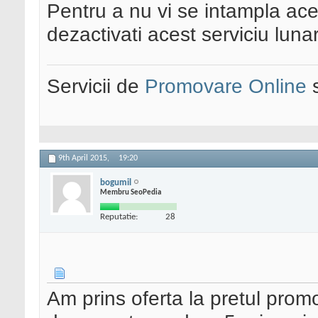
Pentru a nu vi se intampla aces
dezactivati acest serviciu lun
Servicii de
Promovare Online
s
9th April 2015,
19:20
bogumil
Membru SeoPedia
Reputatie:
28
Am prins oferta la pretul prom