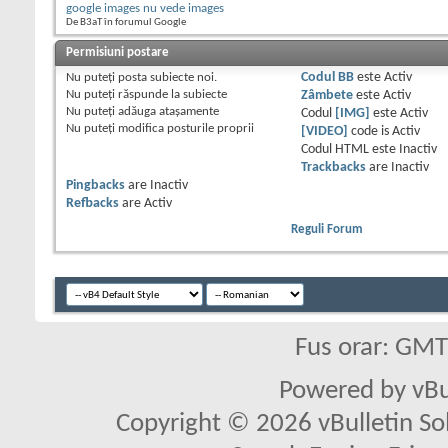
google images nu vede images
De B3aT în forumul Google
Permisiuni postare
Nu puteţi
posta subiecte noi.
Codul BB
este
Activ
Nu puteţi
răspunde la subiecte
Zâmbete
este
Activ
Nu puteţi
adăuga ataşamente
Codul
[IMG]
este
Activ
Nu puteţi
modifica posturile proprii
[VIDEO]
code is
Activ
Codul HTML este
Inactiv
Trackbacks
are
Inactiv
Pingbacks
are
Inactiv
Refbacks
are
Activ
Reguli Forum
Fus orar: GM
Powered by vBu
Copyright © 2026 vBulletin Solu