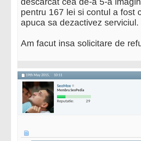
descarcat cea de-a 5-a imagin
pentru 167 lei si contul a fost
apuca sa dezactivez serviciul.
Am facut insa solicitare de ref
19th May 2015,
10:11
SeoMox
Membru SeoPedia
Reputatie:
29