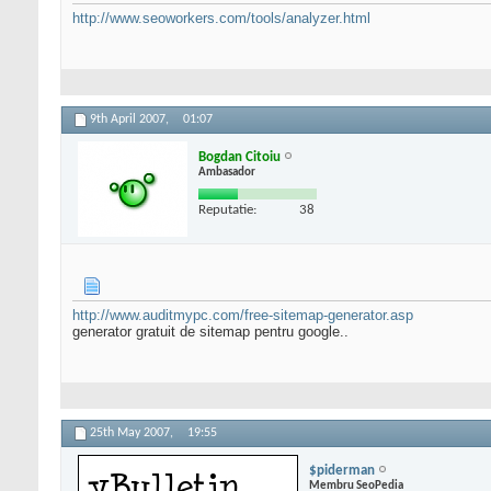
http://www.seoworkers.com/tools/analyzer.html
9th April 2007,
01:07
Bogdan Citoiu
Ambasador
Reputatie:
38
http://www.auditmypc.com/free-sitemap-generator.asp
generator gratuit de sitemap pentru google..
25th May 2007,
19:55
$piderman
Membru SeoPedia