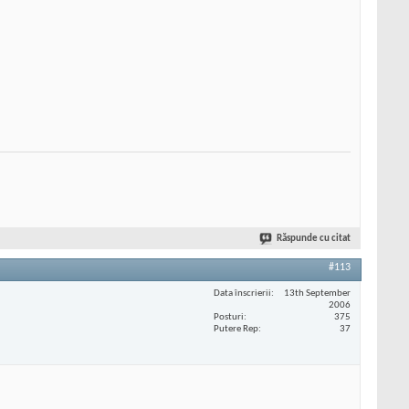
Răspunde cu citat
#113
Data înscrierii
13th September
2006
Posturi
375
Putere Rep
37