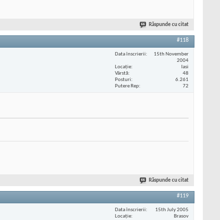
Răspunde cu citat
#118
Data înscrierii
15th November
2004
Locaţie
Iasi
Vârstă
48
Posturi
6.261
Putere Rep
72
Răspunde cu citat
#119
Data înscrierii
15th July 2005
Locaţie
Brasov