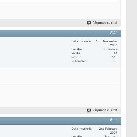
Răspunde cu citat
#114
Data înscrierii
15th November
2006
Locaţie
Timisoara
Vârstă
41
Posturi
518
Putere Rep
38
Răspunde cu citat
#115
Data înscrierii
2nd February
2007
Locaţie
Bucuresti