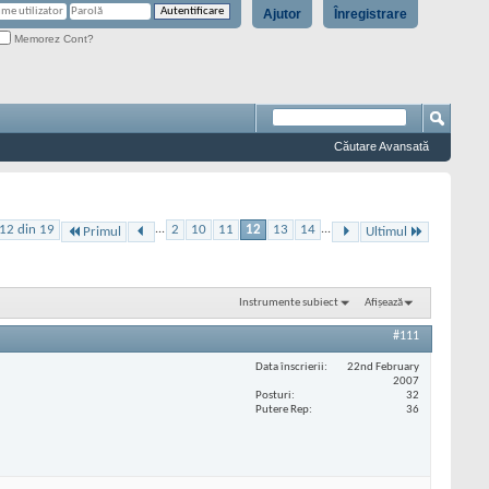
Ajutor
Înregistrare
Memorez Cont?
Căutare Avansată
12 din 19
...
2
10
11
12
13
14
...
Primul
Ultimul
Instrumente subiect
Afișează
#111
Data înscrierii
22nd February
2007
Posturi
32
Putere Rep
36