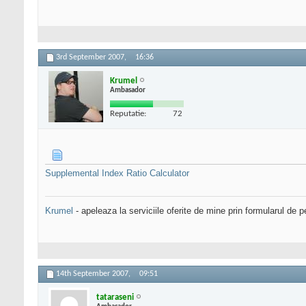
3rd September 2007,
16:36
Krumel
Ambasador
Reputatie:
72
Supplemental Index Ratio Calculator
Krumel
- apeleaza la serviciile oferite de mine prin formularul de p
14th September 2007,
09:51
tataraseni