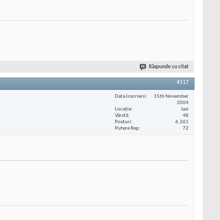
Răspunde cu citat
#117
Data înscrierii
15th November
2004
Locaţie
Iasi
Vârstă
48
Posturi
6.261
Putere Rep
72