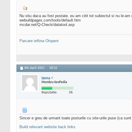
Nu stiu daca au fost postate, eu am citit tot subiectul si nu le-am 
webuildpages.com/tools/default.htm
mcdar.net/Q-Check/datatool.asp
Parcare ieftina Otopeni
4th April 2007,
18:32
Ianna
Membru SeoPedia
Reputatie:
36
Sincer e greu de urmarit toate posturile cu site-urile puse (ca su
Build relevant website back links