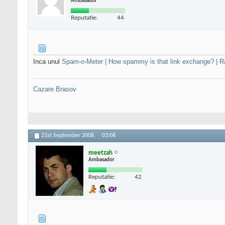
Ambasador
Reputatie:
44
Inca unul
Spam-o-Meter | How spammy is that link exchange? |
Cazare Brasov
21st September 2008,
03:08
meetzah
Ambasador
Reputatie:
42