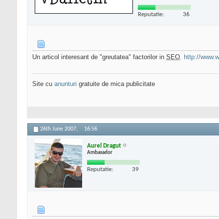
Reputatie:
36
Un articol interesant de "greutatea" factorilor in
SEO
.
http://www.
Site cu
anunturi
gratuite de mica publicitate
26th June 2007,
16:56
Aurel Dragut
Ambasador
Reputatie:
39