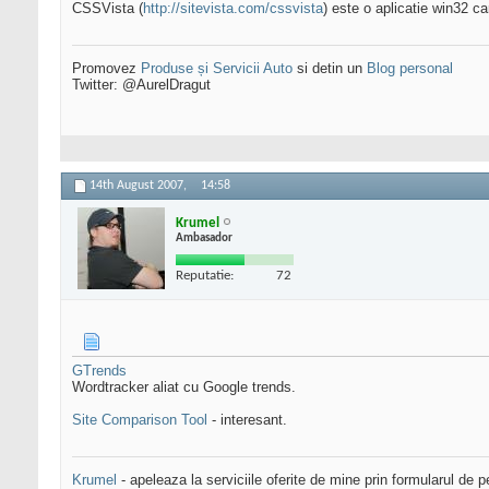
CSSVista (
http://sitevista.com/cssvista
) este o aplicatie win32 ca
Promovez
Produse și Servicii Auto
si detin un
Blog personal
Twitter: @AurelDragut
14th August 2007,
14:58
Krumel
Ambasador
Reputatie:
72
GTrends
Wordtracker aliat cu Google trends.
Site Comparison Tool
- interesant.
Krumel
- apeleaza la serviciile oferite de mine prin formularul de p