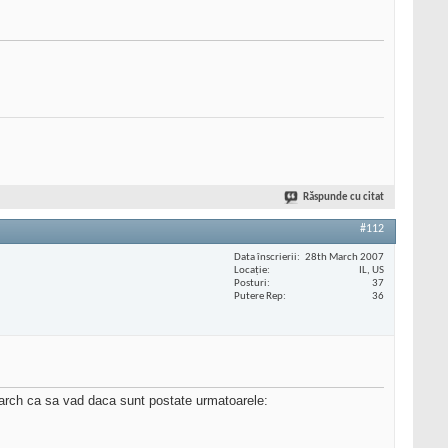
Răspunde cu citat
#112
Data înscrierii
28th March 2007
Locaţie
IL, US
Posturi
37
Putere Rep
36
search ca sa vad daca sunt postate urmatoarele: