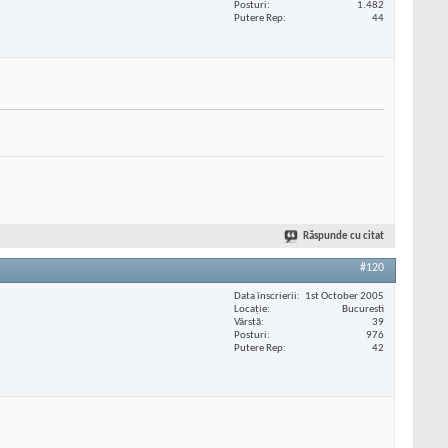
Posturi
1.482
Putere Rep
44
Răspunde cu citat
#120
Data înscrierii
1st October 2005
Locaţie
Bucuresti
Vârstă
39
Posturi
976
Putere Rep
42