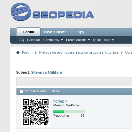
Forum
What's New?
Spy
FAQ
Calendar
Community
Forum Actions
Quick Links
Forum
Metode de promovare, resurse, articole si tutoriale
Util
Subiect:
Site-uri si Utilitare
1st March 2007,
10:14
floring
Membru SeoPedia
Reputatie:
36