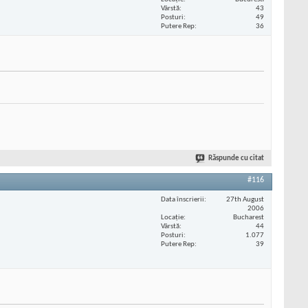
Vârstă
43
Posturi
49
Putere Rep
36
Răspunde cu citat
#116
Data înscrierii
27th August
2006
Locaţie
Bucharest
Vârstă
44
Posturi
1.077
Putere Rep
39