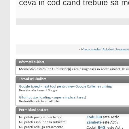
ceva in cod cand trebuie sa mod
«
Macromedia (Adobe) Dreamwe
Informații subiect
Momentan este/sunt 1 utilizator(i) care navighează în acest subiect.
(0 m
Thread-uri Similare
Google Speed - next tool pentru new Google Caffeine ranking
De adriana în forumul Google
Gifuri pt ajax loading - super simplu si tare :)
De danielbuca în forumul Utile
Permisiuni postare
Nu puteţi
posta subiecte noi.
Codul BB
este
Activ
Nu puteţi
răspunde la subiecte
Zâmbete
este
Activ
Nu puteţi
adăuga ataşamente
Codul
[IMG]
este
Activ