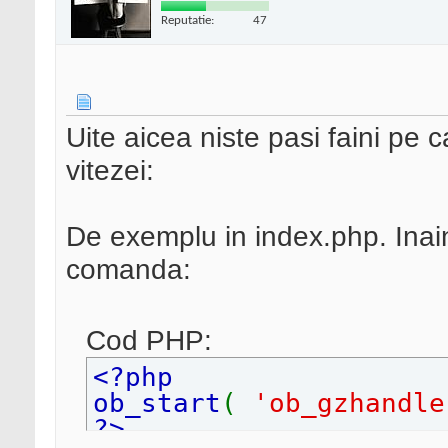
Reputatie:
47
Uite aicea niste pasi faini pe c
vitezei:
De exemplu in index.php. Inai
comanda:
Cod PHP:
<?php
ob_start
(
'ob_gzhandl
?>