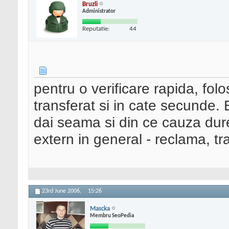
Bruzli
Administrator
Reputatie:
44
pentru o verificare rapida, fol
transferat si in cate secunde.
dai seama si din ce cauza dur
extern in general - reclama, tra
23rd June 2006,
15:26
Mascka
Membru SeoPedia