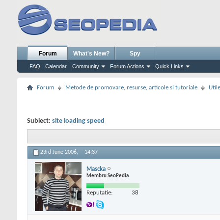
Forum
What's New?
Spy
FAQ
Calendar
Community
Forum Actions
Quick Links
Forum
Metode de promovare, resurse, articole si tutoriale
Util
Subiect:
site loading speed
23rd June 2006,
14:37
Mascka
Membru SeoPedia
Reputatie:
38