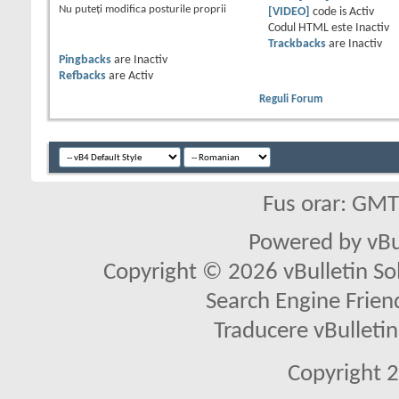
Nu puteţi
modifica posturile proprii
[VIDEO]
code is
Activ
Codul HTML este
Inactiv
Trackbacks
are
Inactiv
Pingbacks
are
Inactiv
Refbacks
are
Activ
Reguli Forum
Fus orar: GM
Powered by vBu
Copyright © 2026 vBulletin Solu
Search Engine Frien
Traducere vBullet
Copyright 