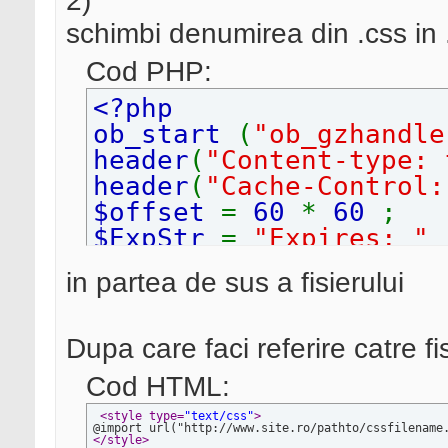
2)
schimbi denumirea din .css in 
Cod PHP:
<?php
ob_start
(
"ob_gzhandle
header
(
"Content-type: 
header
(
"Cache-Control:
$offset
=
60
*
60
;
$ExpStr
=
"Expires: "
gmdate
(
"D, d M Y H:i:s
in partea de sus a fisierului
time
() +
$offset
) .
" 
header
(
$ExpStr
);
?>
Dupa care faci referire catre fis
Cod HTML:
<style type=
"text/css"
>
</style>