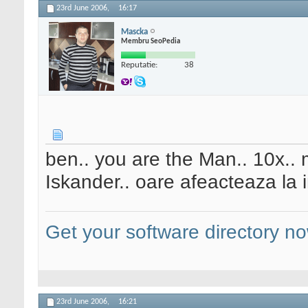
23rd June 2006,
16:17
Mascka
Membru SeoPedia
Reputatie:
38
ben.. you are the Man.. 10x.. 
Iskander.. oare afeacteaza la 
Get your software directory n
23rd June 2006,
16:21