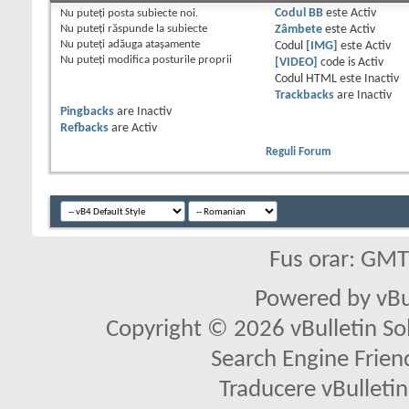
Nu puteţi
posta subiecte noi.
Codul BB
este
Activ
Nu puteţi
răspunde la subiecte
Zâmbete
este
Activ
Nu puteţi
adăuga ataşamente
Codul
[IMG]
este
Activ
Nu puteţi
modifica posturile proprii
[VIDEO]
code is
Activ
Codul HTML este
Inactiv
Trackbacks
are
Inactiv
Pingbacks
are
Inactiv
Refbacks
are
Activ
Reguli Forum
Fus orar: GM
Powered by vBu
Copyright © 2026 vBulletin Solu
Search Engine Frien
Traducere vBullet