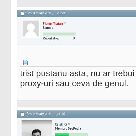
18th January 2011,
20:23
Florin Traian
Banned
Reputatie:
0
trist pustanu asta, nu ar trebu
proxy-uri sau ceva de genul.
18th January 2011,
21:56
Cristi G
Membru SeoPedia