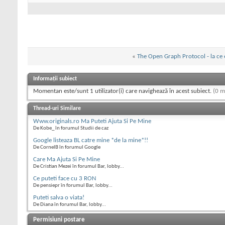
«
The Open Graph Protocol - la ce
Informații subiect
Momentan este/sunt 1 utilizator(i) care navighează în acest subiect.
(0 m
Thread-uri Similare
Www.originals.ro Ma Puteti Ajuta Si Pe Mine
De Kobe_ în forumul Studii de caz
Google listeaza BL catre mine *de la mine*!!
De CornelB în forumul Google
Care Ma Ajuta Si Pe Mine
De Cristian Mezei în forumul Bar, lobby...
Ce puteti face cu 3 RON
De pensiepr în forumul Bar, lobby...
Puteti salva o viata!
De Diana în forumul Bar, lobby...
Permisiuni postare