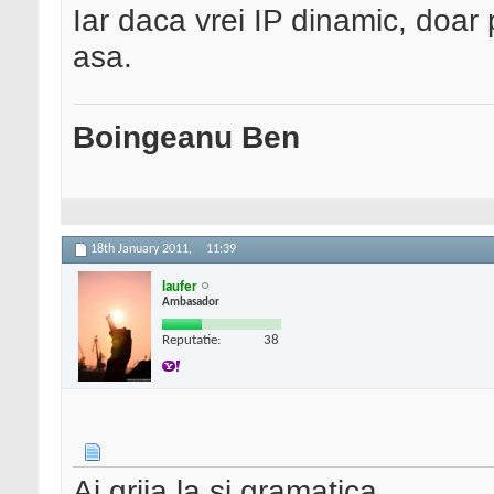
Iar daca vrei IP dinamic, doar
asa.
Boingeanu Ben
18th January 2011,
11:39
laufer
Ambasador
Reputatie:
38
Ai grija la si gramatica