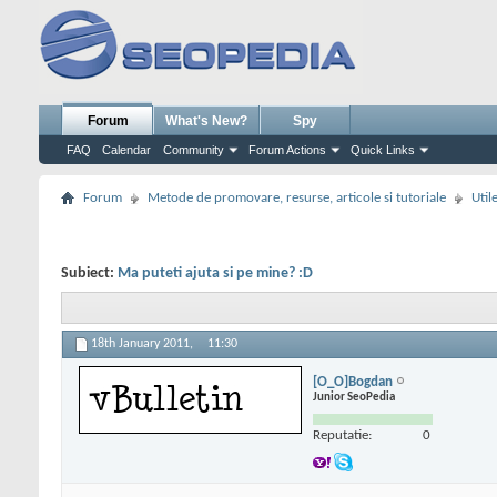
Forum
What's New?
Spy
FAQ
Calendar
Community
Forum Actions
Quick Links
Forum
Metode de promovare, resurse, articole si tutoriale
Util
Subiect:
Ma puteti ajuta si pe mine? :D
18th January 2011,
11:30
[O_O]Bogdan
Junior SeoPedia
Reputatie:
0