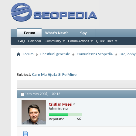
Forum
What's New?
Spy
FAQ
Calendar
Community
Forum Actions
Quick Links
Forum
Chestiuni generale
Comunitatea Seopedia
Bar, lobby.
Subiect:
Care Ma Ajuta Si Pe Mine
14th May 2006,
09:12
Cristian Mezei
Administrator
Reputatie:
66