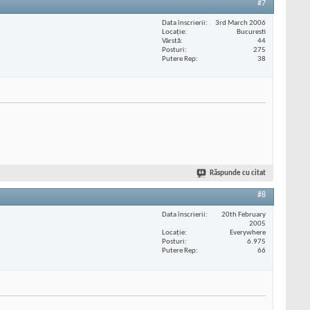
#7
Data înscrierii
3rd March 2006
Locaţie
Bucuresti
Vârstă
44
Posturi
275
Putere Rep
38
Răspunde cu citat
#8
Data înscrierii
20th February
2005
Locaţie
Everywhere
Posturi
6.975
Putere Rep
66