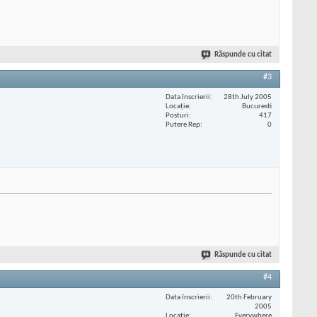
Răspunde cu citat
#3
Data înscrierii
28th July 2005
Locaţie
Bucuresti
Posturi
417
Putere Rep
0
Răspunde cu citat
#4
Data înscrierii
20th February
2005
Locaţie
Everywhere