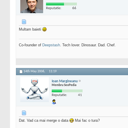
Reputatie:
66
Multam baieti
Co-founder of
Deepstash
. Tech lover. Dinosaur. Dad. Chef.
14th May 2006,
11:19
Ioan Margineanu
Membru SeoPedia
Reputatie:
41
Dat. Vad ca mai merge o data
Mai fac o tura?