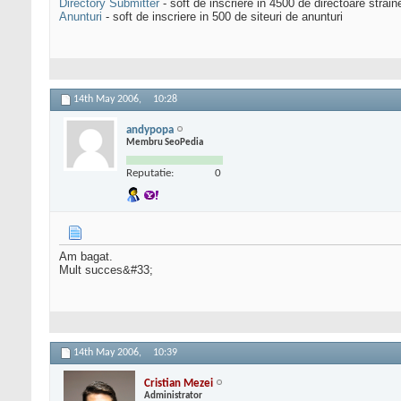
Directory Submitter
- soft de inscriere in 4500 de directoare strai
Anunturi
- soft de inscriere in 500 de siteuri de anunturi
14th May 2006,
10:28
andypopa
Membru SeoPedia
Reputatie:
0
Am bagat.
Mult succes&#33;
14th May 2006,
10:39
Cristian Mezei
Administrator