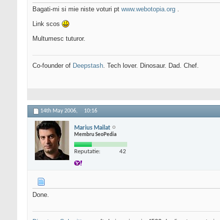
Bagati-mi si mie niste voturi pt
www.webotopia.org
.
Link scos
Multumesc tuturor.
Co-founder of
Deepstash
. Tech lover. Dinosaur. Dad. Chef.
14th May 2006,
10:16
Marius Mailat
Membru SeoPedia
Reputatie:
42
Done.