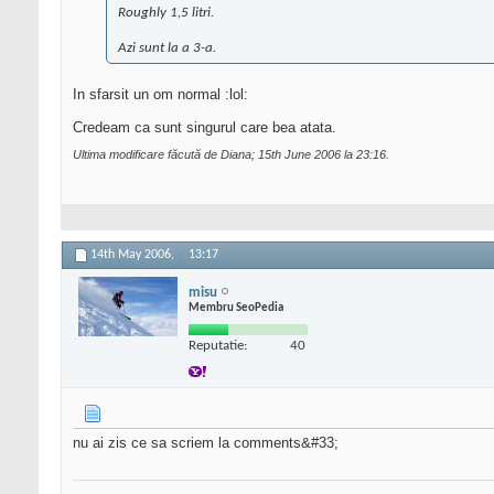
Roughly 1,5 litri.
Azi sunt la a 3-a.
In sfarsit un om normal :lol:
Credeam ca sunt singurul care bea atata.
Ultima modificare făcută de Diana; 15th June 2006 la
23:16
.
14th May 2006,
13:17
misu
Membru SeoPedia
Reputatie:
40
nu ai zis ce sa scriem la comments&#33;