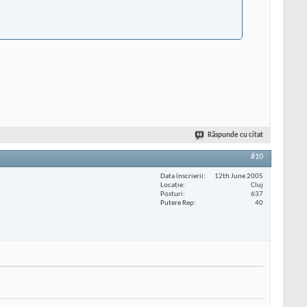
Răspunde cu citat
#10
Data înscrierii
12th June 2005
Locaţie
Cluj
Posturi
637
Putere Rep
40