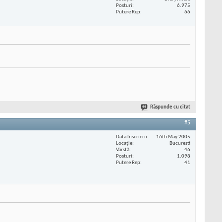
Posturi
6.975
Putere Rep
66
Răspunde cu citat
#5
Data înscrierii
16th May 2005
Locaţie
Bucuresti
Vârstă
46
Posturi
1.098
Putere Rep
41