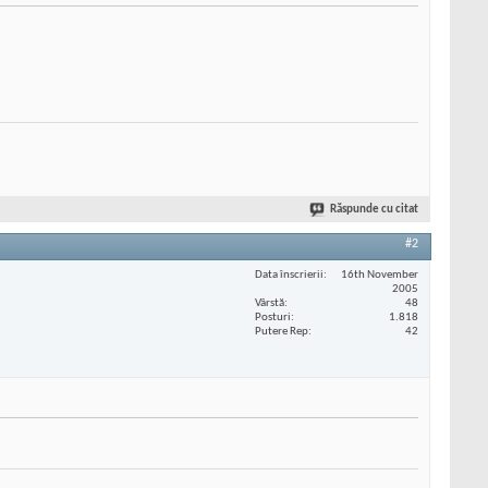
Răspunde cu citat
#2
Data înscrierii
16th November
2005
Vârstă
48
Posturi
1.818
Putere Rep
42