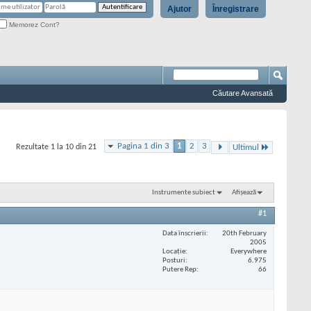
Ajutor
Înregistrare
Memorez Cont?
Căutare Avansată
Pagina 1 din 3
1
2
3
Rezultate 1 la 10 din 21
Ultimul
Instrumente subiect
Afișează
#1
Data înscrierii
20th February
2005
Locaţie
Everywhere
Posturi
6.975
Putere Rep
66