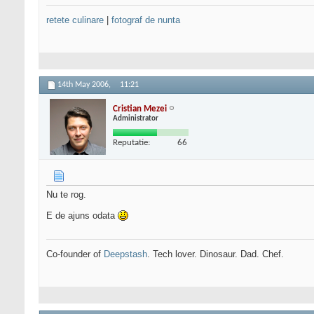
retete culinare
|
fotograf de nunta
14th May 2006,
11:21
Cristian Mezei
Administrator
Reputatie:
66
Nu te rog.
E de ajuns odata
Co-founder of
Deepstash
. Tech lover. Dinosaur. Dad. Chef.