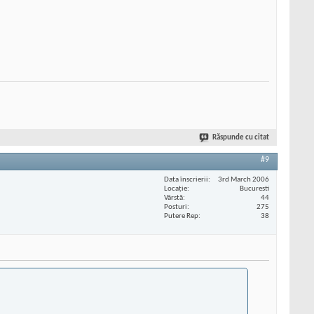
Răspunde cu citat
#9
Data înscrierii
3rd March 2006
Locaţie
Bucuresti
Vârstă
44
Posturi
275
Putere Rep
38