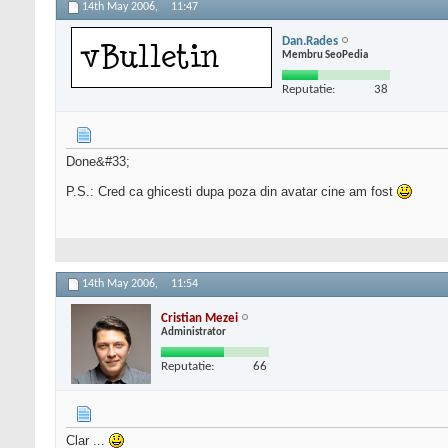
14th May 2006,
11:47
Dan.Rades
Membru SeoPedia
Reputatie:
38
Done&#33;
P.S.: Cred ca ghicesti dupa poza din avatar cine am fost
14th May 2006,
11:54
Cristian Mezei
Administrator
Reputatie:
66
Clar ...