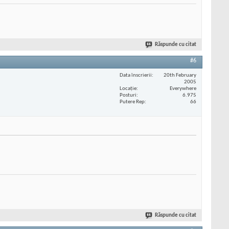
Răspunde cu citat
#6
Data înscrierii
20th February
2005
Locaţie
Everywhere
Posturi
6.975
Putere Rep
66
Răspunde cu citat