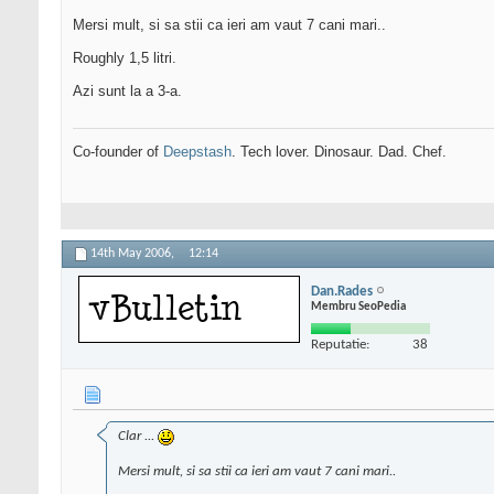
Mersi mult, si sa stii ca ieri am vaut 7 cani mari..
Roughly 1,5 litri.
Azi sunt la a 3-a.
Co-founder of
Deepstash
. Tech lover. Dinosaur. Dad. Chef.
14th May 2006,
12:14
Dan.Rades
Membru SeoPedia
Reputatie:
38
Clar ...
Mersi mult, si sa stii ca ieri am vaut 7 cani mari..