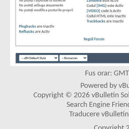
Nu puteţi
răspunde la subiecte
Zâmbete
este
Activ
Nu puteţi
adăuga ataşamente
Codul
[IMG]
este
Activ
Nu puteţi
modifica posturile proprii
[VIDEO]
code is
Activ
Codul HTML este
Inactiv
Trackbacks
are
Inactiv
Pingbacks
are
Inactiv
Refbacks
are
Activ
Reguli Forum
Fus orar: GM
Powered by vBu
Copyright © 2026 vBulletin Solu
Search Engine Frien
Traducere vBullet
Copyright