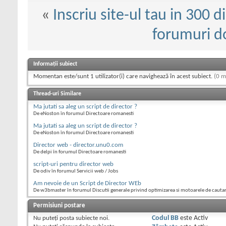
«
Inscriu site-ul tau in 300 
forumuri d
Informații subiect
Momentan este/sunt 1 utilizator(i) care navighează în acest subiect.
(0 m
Thread-uri Similare
Ma jutati sa aleg un script de director ?
De eNoston în forumul Directoare romanesti
Ma jutati sa aleg un script de director ?
De eNoston în forumul Directoare romanesti
Director web - director.unu0.com
De delpi în forumul Directoare romanesti
script-uri pentru director web
De odiv în forumul Servicii web / Jobs
Am nevoie de un Script de Director WEb
De w3bmaster în forumul Discutii generale privind optimizarea si motoarele de cauta
Permisiuni postare
Nu puteţi
posta subiecte noi.
Codul BB
este
Activ