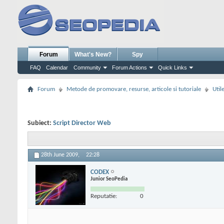
Forum
What's New?
Spy
FAQ
Calendar
Community
Forum Actions
Quick Links
Forum
Metode de promovare, resurse, articole si tutoriale
Util
Subiect:
Script Director Web
28th June 2009,
22:28
CODEX
Junior SeoPedia
Reputatie:
0