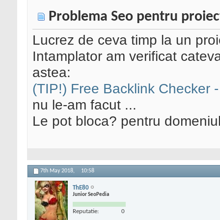
Problema Seo pentru proiec
Lucrez de ceva timp la un proi
Intamplator am verificat cateva
astea:
(TIP!) Free Backlink Checker -
nu le-am facut ...
Le pot bloca? pentru domeniu
7th May 2018,
10:58
ThE80
Junior SeoPedia
Reputatie:
0