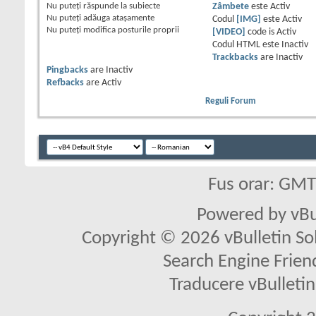
Nu puteţi
răspunde la subiecte
Zâmbete
este
Activ
Nu puteţi
adăuga ataşamente
Codul
[IMG]
este
Activ
Nu puteţi
modifica posturile proprii
[VIDEO]
code is
Activ
Codul HTML este
Inactiv
Trackbacks
are
Inactiv
Pingbacks
are
Inactiv
Refbacks
are
Activ
Reguli Forum
Fus orar: GM
Powered by vBu
Copyright © 2026 vBulletin Solu
Search Engine Frien
Traducere vBullet