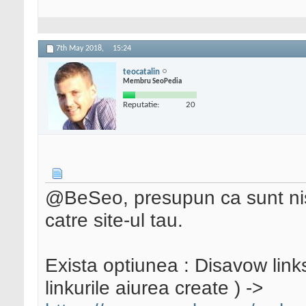
7th May 2018,
15:24
teocatalin
Membru SeoPedia
Reputatie:
20
@BeSeo, presupun ca sunt nist
catre site-ul tau.
Exista optiunea : Disavow link
linkurile aiurea create ) ->