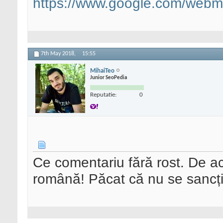
https://www.google.com/webma
7th May 2018,
15:55
MihaiTeo
Junior SeoPedia
Reputatie:
0
Ce comentariu fără rost. De ac
română! Păcat că nu se sancț