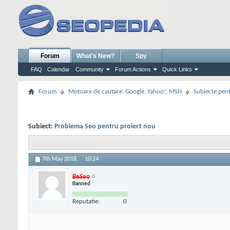
Forum
What's New?
Spy
FAQ
Calendar
Community
Forum Actions
Quick Links
Forum
Motoare de cautare. Google, Yahoo!, MSN
Subiecte pent
Subiect:
Problema Seo pentru proiect nou
7th May 2018,
10:24
BeSeo
Banned
Reputatie:
0