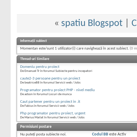
«
spatiu Blogspot
|
C
Informații subiect
Momentan este/sunt 1 utilizator(i) care navighează în acest subiect.
(0 m
Thread-uri Similare
Domeniu pentru proiect
De Emanuel Tr în forumul Subiecte pentru incepatori
caute2-3 persoane pentru un proiect
De beatrice88 în forumul Servicii web / Jobs
Programator pentru proiect PHP - nivel mediu
De adson în forumul Locuri de munca
Caut partener pentru un proiect in .it
De Fabius în forumul Servicii web / Jobs
Php programator pentru proiect, urgent
De Marius Mailat în forumul Servicii web / Jobs
Permisiuni postare
Nu puteţi
posta subiecte noi.
Codul BB
este
Activ