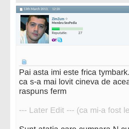
13th March 2013,
12:20
ZimZum
Membru SeoPedia
Reputatie:
27
Pai asta imi este frica tymbark.
ca s-a mai lovit cineva de ace
raspuns ferm
--- Later Edit --- (ca mi-a fost 