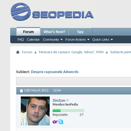
Forum
What's New?
Spy
FAQ
Calendar
Community
Forum Actions
Quick Links
Forum
Motoare de cautare. Google, Yahoo!, MSN
Subiecte pent
Subiect:
Despre cupoanele Adwords
13th March 2013,
12:04
ZimZum
Membru SeoPedia
Reputatie:
27