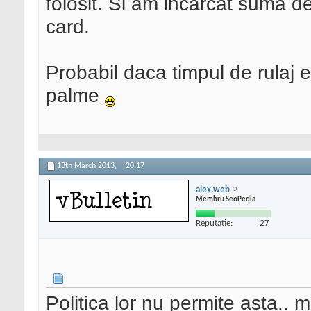
folosit. Si am incarcat suma d
card.
Probabil daca timpul de rulaj 
palme
13th March 2013,
20:17
alex.web
Membru SeoPedia
Reputatie:
27
Politica lor nu permite asta..