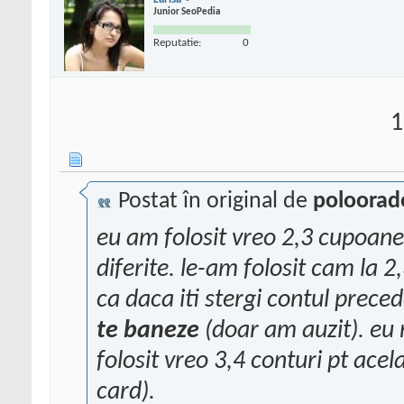
Junior SeoPedia
Reputatie:
0
1
Postat în original de
poloorad
eu am folosit vreo 2,3 cupoane 
diferite. le-am folosit cam la 2
ca daca iti stergi contul prece
te baneze
(doar am auzit). eu
folosit vreo 3,4 conturi pt acel
card).