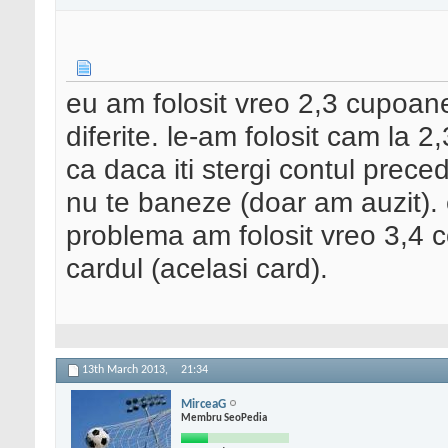
eu am folosit vreo 2,3 cupoane
diferite. le-am folosit cam la 2
ca daca iti stergi contul prece
nu te baneze (doar am auzit). 
problema am folosit vreo 3,4 co
cardul (acelasi card).
13th March 2013,
21:34
MirceaG
Membru SeoPedia