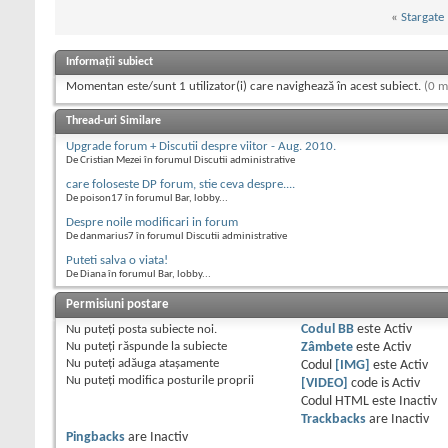
«
Stargate
Informații subiect
Momentan este/sunt 1 utilizator(i) care navighează în acest subiect.
(0 m
Thread-uri Similare
Upgrade forum + Discutii despre viitor - Aug. 2010.
De Cristian Mezei în forumul Discutii administrative
care foloseste DP forum, stie ceva despre....
De poison17 în forumul Bar, lobby...
Despre noile modificari in forum
De danmarius7 în forumul Discutii administrative
Puteti salva o viata!
De Diana în forumul Bar, lobby...
Permisiuni postare
Nu puteţi
posta subiecte noi.
Codul BB
este
Activ
Nu puteţi
răspunde la subiecte
Zâmbete
este
Activ
Nu puteţi
adăuga ataşamente
Codul
[IMG]
este
Activ
Nu puteţi
modifica posturile proprii
[VIDEO]
code is
Activ
Codul HTML este
Inactiv
Trackbacks
are
Inactiv
Pingbacks
are
Inactiv