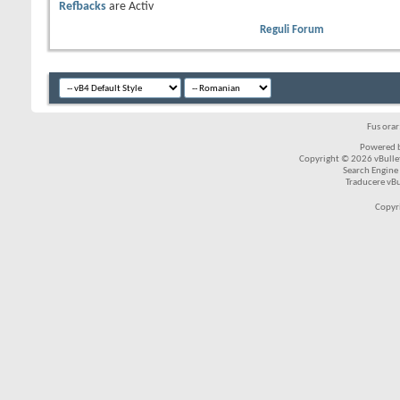
Refbacks
are
Activ
Reguli Forum
Fus ora
Powered b
Copyright © 2026 vBulleti
Search Engine
Traducere vB
Copyr