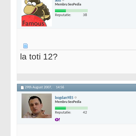
add
Membru SeoPedia
Reputatie:
38
la toti 12?
29th August 2007,
14:56
bogdan985
Membru SeoPedia
Reputatie:
42