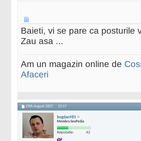
Baieti, vi se pare ca posturile
Zau asa ...
Am un magazin online de
Cos
Afaceri
29th August 2007,
15:17
bogdan985
Membru SeoPedia
Reputatie:
42