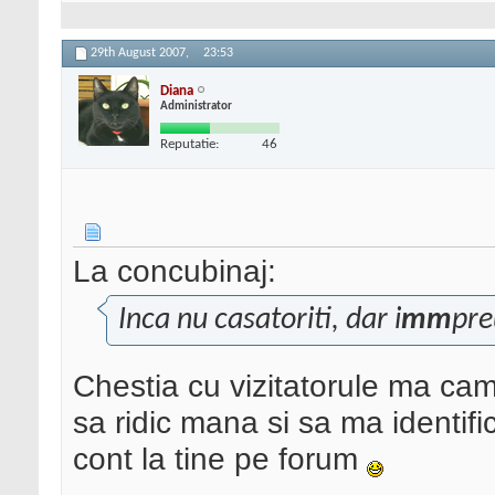
29th August 2007,
23:53
Diana
Administrator
Reputatie:
46
La concubinaj:
Inca nu casatoriti, dar i
mm
pre
Chestia cu vizitatorule ma cam
sa ridic mana si sa ma identifi
cont la tine pe forum