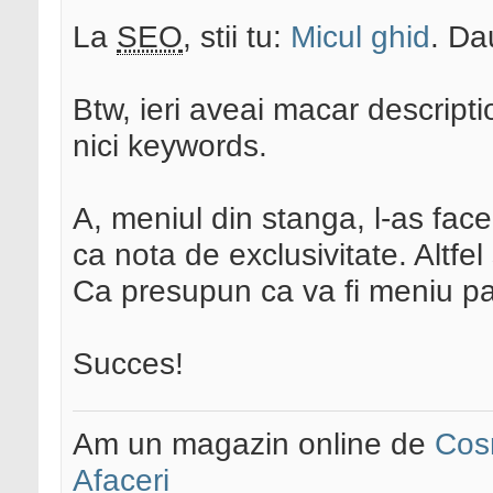
La
SEO
, stii tu:
Micul ghid
. Da
Btw, ieri aveai macar descripti
nici keywords.
A, meniul din stanga, l-as face
ca nota de exclusivitate. Altfel
Ca presupun ca va fi meniu p
Succes!
Am un magazin online de
Cos
Afaceri