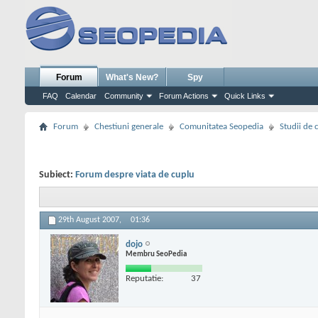
Forum
What's New?
Spy
FAQ
Calendar
Community
Forum Actions
Quick Links
Forum
Chestiuni generale
Comunitatea Seopedia
Studii de 
Subiect:
Forum despre viata de cuplu
29th August 2007,
01:36
dojo
Membru SeoPedia
Reputatie:
37