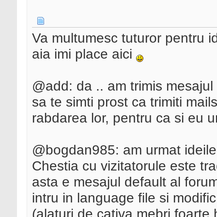
Va multumesc tuturor pentru ide
aia imi place aici
@add: da .. am trimis mesajul ce
sa te simti prost ca trimiti ma
rabdarea lor, pentru ca si eu u
@bogdan985: am urmat ideile d
Chestia cu vizitatorule este t
asta e mesajul default al forum
intru in language file si modi
(alaturi de cativa mebri foarte 