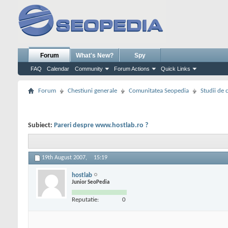
Forum
What's New?
Spy
FAQ
Calendar
Community
Forum Actions
Quick Links
Forum
Chestiuni generale
Comunitatea Seopedia
Studii de 
Subiect:
Pareri despre www.hostlab.ro ?
19th August 2007,
15:19
hostlab
Junior SeoPedia
Reputatie:
0