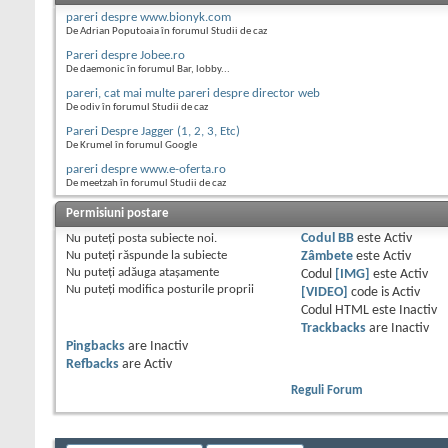
pareri despre www.bionyk.com
De Adrian Poputoaia în forumul Studii de caz
Pareri despre Jobee.ro
De daemonic în forumul Bar, lobby...
pareri, cat mai multe pareri despre director web
De odiv în forumul Studii de caz
Pareri Despre Jagger (1, 2, 3, Etc)
De Krumel în forumul Google
pareri despre www.e-oferta.ro
De meetzah în forumul Studii de caz
Permisiuni postare
Nu puteţi
posta subiecte noi.
Codul BB
este
Activ
Nu puteţi
răspunde la subiecte
Zâmbete
este
Activ
Nu puteţi
adăuga ataşamente
Codul
[IMG]
este
Activ
Nu puteţi
modifica posturile proprii
[VIDEO]
code is
Activ
Codul HTML este
Inactiv
Trackbacks
are
Inactiv
Pingbacks
are
Inactiv
Refbacks
are
Activ
Reguli Forum