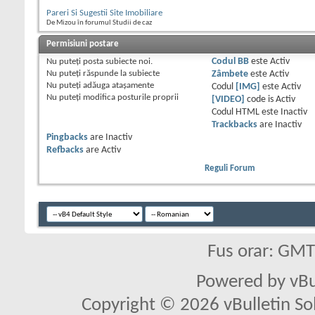
Pareri Si Sugestii Site Imobiliare
De Mizou în forumul Studii de caz
Permisiuni postare
Nu puteţi
posta subiecte noi.
Codul BB
este
Activ
Nu puteţi
răspunde la subiecte
Zâmbete
este
Activ
Nu puteţi
adăuga ataşamente
Codul
[IMG]
este
Activ
Nu puteţi
modifica posturile proprii
[VIDEO]
code is
Activ
Codul HTML este
Inactiv
Trackbacks
are
Inactiv
Pingbacks
are
Inactiv
Refbacks
are
Activ
Reguli Forum
Fus orar: GM
Powered by vBu
Copyright © 2026 vBulletin Solu