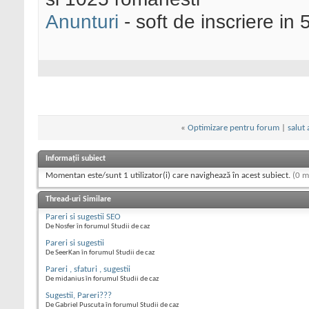
Anunturi
- soft de inscriere in 
«
Optimizare pentru forum
|
salut 
Informații subiect
Momentan este/sunt 1 utilizator(i) care navighează în acest subiect.
(0 m
Thread-uri Similare
Pareri si sugestii SEO
De Nosfer în forumul Studii de caz
Pareri si sugestii
De SeerKan în forumul Studii de caz
Pareri , sfaturi , sugestii
De midanius în forumul Studii de caz
Sugestii, Pareri???
De Gabriel Puscuta în forumul Studii de caz