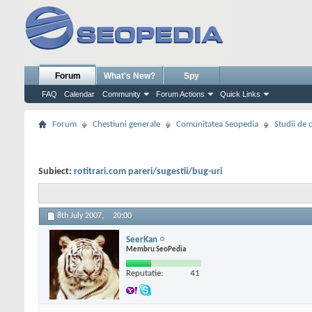
Forum
What's New?
Spy
FAQ
Calendar
Community
Forum Actions
Quick Links
Forum
Chestiuni generale
Comunitatea Seopedia
Studii de 
Subiect:
rotitrari.com pareri/sugestii/bug-uri
8th July 2007,
20:00
SeerKan
Membru SeoPedia
Reputatie:
41