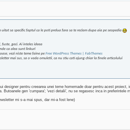
Am uitat sa specific faptul ca le poti prelua fara sa te reclam dupa aia pe seopedia
 fuste, geci. Ai inteles ideea
nde ca alea sunt linkuri
enoase, vezi niste teme faine pe
Free WordPress Themes | FabThemes
tter mai sus, sa o vada omuletii, ca nu stiu cati ajung chiar la finele articolului
nui designer pentru creearea unei teme homemade doar pentru acest proiect, i
a. Butoanele gen 'cumpara'; 'vezi detalii', nu se regasesc inca in preferintele
ewsletter mi s-a mai spus, dar mi-a fost lene)