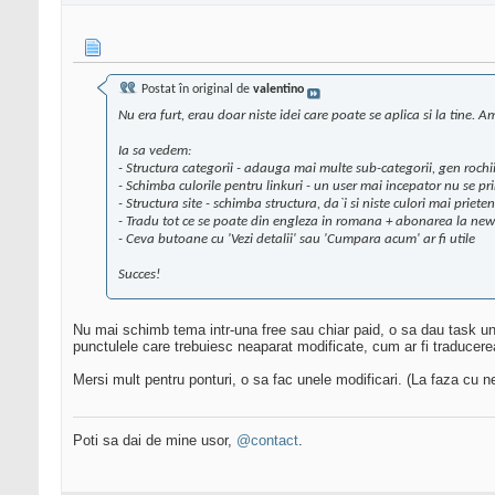
Postat în original de
valentino
Nu era furt, erau doar niste idei care poate se aplica si la tine. 
Ia sa vedem:
- Structura categorii - adauga mai multe sub-categorii, gen rochii,
- Schimba culorile pentru linkuri - un user mai incepator nu se pri
- Structura site - schimba structura, da`i si niste culori mai priet
- Tradu tot ce se poate din engleza in romana + abonarea la newsle
- Ceva butoane cu 'Vezi detalii' sau 'Cumpara acum' ar fi utile
Succes!
Nu mai schimb tema intr-una free sau chiar paid, o sa dau task u
punctulele care trebuiesc neaparat modificate, cum ar fi traducere
Mersi mult pentru ponturi, o sa fac unele modificari. (La faza cu n
Poti sa dai de mine usor,
@contact
.