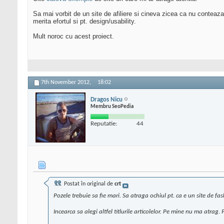
Sa mai vorbit de un site de afiliere si cineva zicea ca nu conteaza
merita efortul si pt. design/usability.
Mult noroc cu acest proiect.
7th November 2012,
18:02
Dragos Nicu
Membru SeoPedia
Reputatie:
44
Postat în original de
crt
Pozele trebuie sa fie mari. Sa atraga ochiul pt. ca e un site de fas
Incearca sa alegi altfel titlurile articolelor. Pe mine nu ma atrag