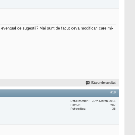
 eventual ce sugestii? Mai sunt de facut ceva modificari care mi-
Răspunde cu citat
#18
Data înscrierii
30th March 2011
Posturi
967
Putere Rep
38