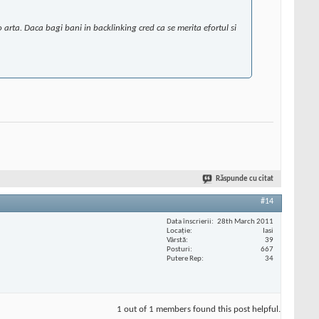
 o arta. Daca bagi bani in backlinking cred ca se merita efortul si
Răspunde cu citat
#14
Data înscrierii
28th March 2011
Locaţie
Iasi
Vârstă
39
Posturi
667
Putere Rep
34
1 out of 1 members found this post helpful.