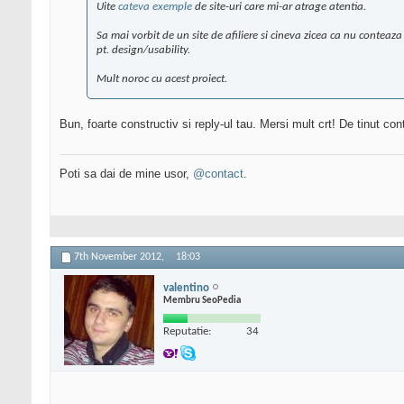
Uite
cateva exemple
de site-uri care mi-ar atrage atentia.
Sa mai vorbit de un site de afiliere si cineva zicea ca nu conteaza 
pt. design/usability.
Mult noroc cu acest proiect.
Bun, foarte constructiv si reply-ul tau. Mersi mult crt! De tinut c
Poti sa dai de mine usor,
@contact
.
7th November 2012,
18:03
valentino
Membru SeoPedia
Reputatie:
34