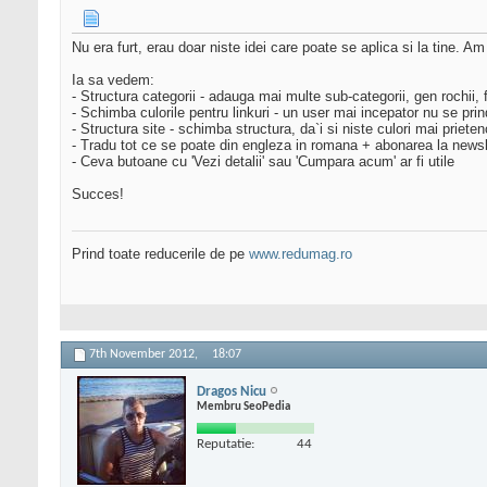
Nu era furt, erau doar niste idei care poate se aplica si la tine. A
Ia sa vedem:
- Structura categorii - adauga mai multe sub-categorii, gen rochii, f
- Schimba culorile pentru linkuri - un user mai incepator nu se prin
- Structura site - schimba structura, da`i si niste culori mai priet
- Tradu tot ce se poate din engleza in romana + abonarea la newslet
- Ceva butoane cu 'Vezi detalii' sau 'Cumpara acum' ar fi utile
Succes!
Prind toate reducerile de pe
www.redumag.ro
7th November 2012,
18:07
Dragos Nicu
Membru SeoPedia
Reputatie:
44