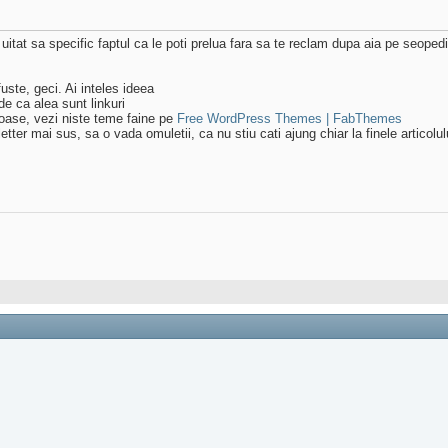
m uitat sa specific faptul ca le poti prelua fara sa te reclam dupa aia pe seoped
uste, geci. Ai inteles ideea
de ca alea sunt linkuri
enoase, vezi niste teme faine pe
Free WordPress Themes | FabThemes
ter mai sus, sa o vada omuletii, ca nu stiu cati ajung chiar la finele articolul