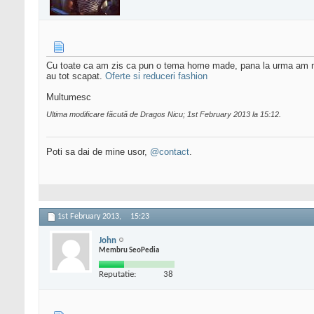
Cu toate ca am zis ca pun o tema home made, pana la urma am mers 
au tot scapat.
Oferte si reduceri fashion
Multumesc
Ultima modificare făcută de Dragos Nicu; 1st February 2013 la
15:12
.
Poti sa dai de mine usor,
@contact
.
1st February 2013,
15:23
John
Membru SeoPedia
Reputatie:
38