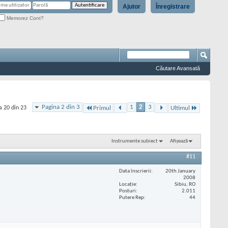
Ajutor
Înregistrare
Memorez Cont?
Căutare Avansată
Pagina 2 din 3
1
2
3
a 20 din 23
Primul
Ultimul
Instrumente subiect
Afișează
#11
Data înscrierii
20th January
2008
Locaţie
Sibiu, RO
Posturi
2.011
Putere Rep
44