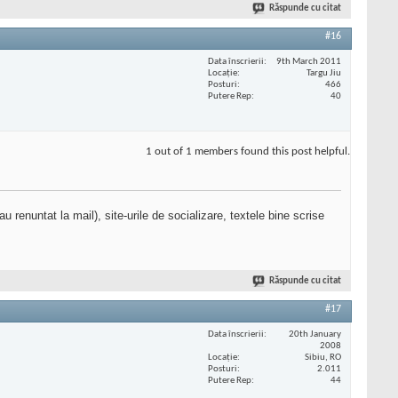
Răspunde cu citat
#16
Data înscrierii
9th March 2011
Locaţie
Targu Jiu
Posturi
466
Putere Rep
40
1 out of 1 members found this post helpful.
au renuntat la mail), site-urile de socializare, textele bine scrise
Răspunde cu citat
#17
Data înscrierii
20th January
2008
Locaţie
Sibiu, RO
Posturi
2.011
Putere Rep
44