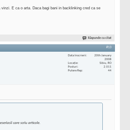
a vinzi. E ca o arta. Daca bagi bani in backlinking cred ca se
Răspunde cu citat
#13
Data înscrierii
20th January
2008
Locaţie
Sibiu, RO
Posturi
2.011
Putere Rep
44
eriasii care scriu articole.