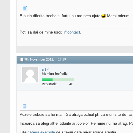
E putin diferita treaba si furtul nu ma prea ajuta
Mersi oricum!
Poti sa dai de mine usor,
@contact
.
7th November 2012,
17:59
crt
Membru SeoPedia
Reputatie:
40
Pozele trebuie sa fie mari. Sa atraga ochiul pt. ca e un site de fas
Incearca sa alegi altfel titlurile articolelor. Pe mine nu ma atrag.
Uite
cateva exemple
de site-uri care mi-ar atrage atentia.