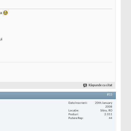
ia
ui
Răspunde cu citat
#15
Data înscrierii
20th January
2008
Locaţie
Sibiu, RO
Posturi
2.011
Putere Rep
44