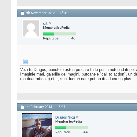
7th November 2012,
18:41
crt
Membru SeoPedia
Reputatie:
40
Vezi tu Dragos, punctele astea pe care tu le pui in notepad iti pot
Imaginie mari, galeriile de imagini, butoanele "call to action", un de
(nu doar articole) etc., sunt lucruri care pot sa iti aduca un plus.
1st February 2013,
15:05
Dragos Nicu
Membru SeoPedia
Reputatie:
44