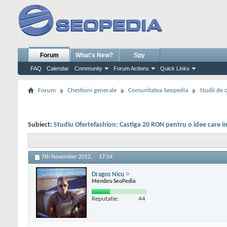
Forum
What's New?
Spy
FAQ
Calendar
Community
Forum Actions
Quick Links
Forum
Chestiuni generale
Comunitatea Seopedia
Studii de 
Subiect:
Studiu Ofertefashion: Castiga 20 RON pentru o idee care im
7th November 2012,
17:54
Dragos Nicu
Membru SeoPedia
Reputatie:
44