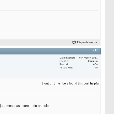
Răspunde cu citat
#12
Data înscrierii
9th March 2011
Locaţie
Targu Jiu
Posturi
466
Putere Rep
40
1 out of 1 members found this post helpful.
juta meseriasii care scriu articole.