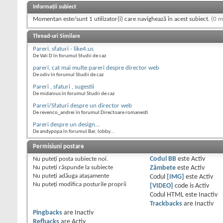
Informații subiect
Momentan este/sunt 1 utilizator(i) care navighează în acest subiect.
(0 m
Thread-uri Similare
Pareri, sfaturi - like4.us
De Vali D în forumul Studii de caz
pareri, cat mai multe pareri despre director web
De odiv în forumul Studii de caz
Pareri , sfaturi , sugestii
De midanius în forumul Studii de caz
Pareri/Sfaturi despre un director web
De revenco_andrei în forumul Directoare romanesti
Pareri despre un design...
De andypopa în forumul Bar, lobby...
Permisiuni postare
Nu puteţi
posta subiecte noi.
Codul BB
este
Activ
Nu puteţi
răspunde la subiecte
Zâmbete
este
Activ
Nu puteţi
adăuga ataşamente
Codul
[IMG]
este
Activ
Nu puteţi
modifica posturile proprii
[VIDEO]
code is
Activ
Codul HTML este
Inactiv
Trackbacks
are
Inactiv
Pingbacks
are
Inactiv
Refbacks
are
Activ