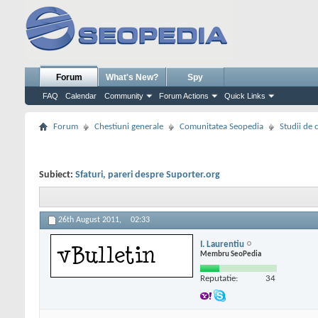
Forum
What's New?
Spy
FAQ
Calendar
Community
Forum Actions
Quick Links
Forum
Chestiuni generale
Comunitatea Seopedia
Studii de 
Subiect:
Sfaturi, pareri despre Suporter.org
26th August 2011,
02:33
I. Laurentiu
Membru SeoPedia
Reputatie:
34