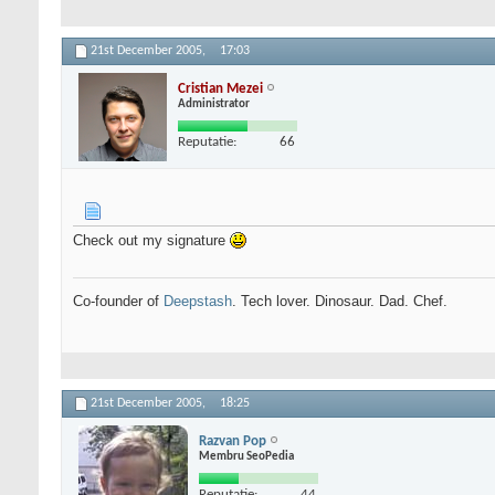
21st December 2005,
17:03
Cristian Mezei
Administrator
Reputatie:
66
Check out my signature
Co-founder of
Deepstash
. Tech lover. Dinosaur. Dad. Chef.
21st December 2005,
18:25
Razvan Pop
Membru SeoPedia
Reputatie:
44