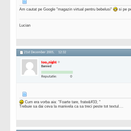
Am cautat pe Google "magazin virtual pentru bebelusi"
si pe po
Lucian
21st December 2005,
12:32
too_night
Banned
Reputatie:
0
Cum era vorba aia: "Foarte tare, frate&#33; "
Trebuie sa dai ceva la manivela ca sa treci peste tot textul....