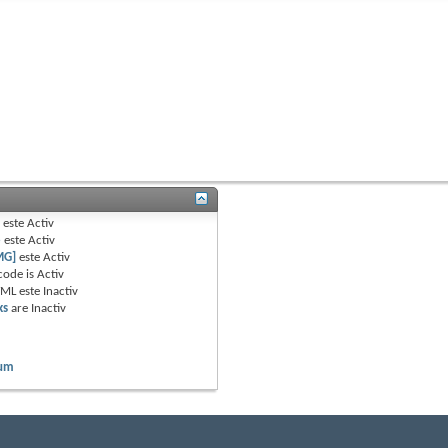
B
este
Activ
e
este
Activ
MG]
este
Activ
code is
Activ
TML este
Inactiv
ks
are
Inactiv
rum