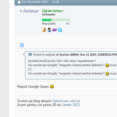
21st December 2005,
12:36
Ciprian Sorlea
Ambasador
Reputatie:
41
Postat în original de
kevinro &#064; Dec 21 2005, 02&#58;02 PM
Quoted post[/post]</div><div class='quotemain'>
Am cautat pe Google "magazin virtual pentru bebelusi"
si pe
[/]
Am cautat pe Google "magazin virtual pentru bebelusi"
si pe
Report Google Spam
Scriem pe blog despre
Optimizare site-uri
.
Avem pentru voi peste 20 de
Unelte SEO
.