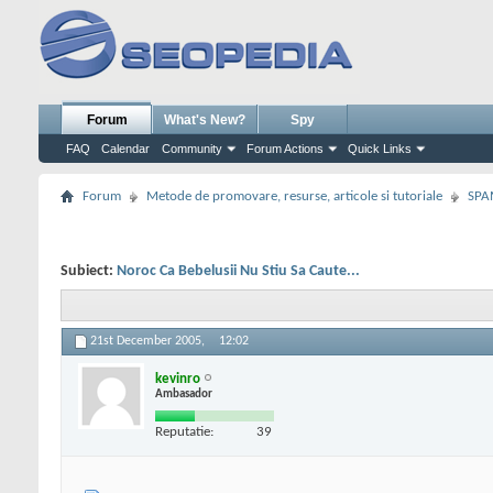
Forum
What's New?
Spy
FAQ
Calendar
Community
Forum Actions
Quick Links
Forum
Metode de promovare, resurse, articole si tutoriale
SPA
Subiect:
Noroc Ca Bebelusii Nu Stiu Sa Caute...
21st December 2005,
12:02
kevinro
Ambasador
Reputatie:
39