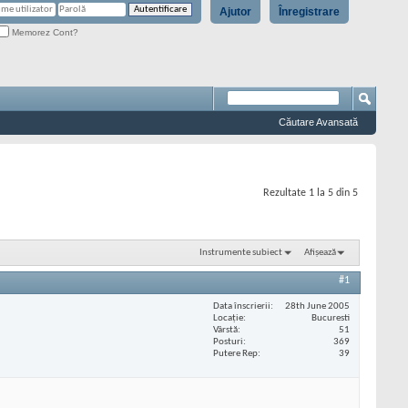
Ajutor
Înregistrare
Memorez Cont?
Căutare Avansată
Rezultate 1 la 5 din 5
Instrumente subiect
Afișează
#1
Data înscrierii
28th June 2005
Locaţie
Bucuresti
Vârstă
51
Posturi
369
Putere Rep
39