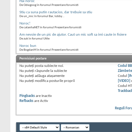
Hai noroc
De Odwgoog în forumul Prezentare forumisti
Stiu ca suna putin rautacios, dar trebuie sa stiu
De un_mic în forumul Bar, lobby...
Noroc!
De catanhaNET în forumul Prezentare forumisti
Am nevoie de un pic de ajutor. Caut un mic soft sa imi caute in fisiere
De zuk în forumul Utile
Noroc bun
De BogdanM în forumul Prezentare forumisti
Permisiuni postare
Nu puteţi
posta subiecte noi.
Codul B
Nu puteţi
răspunde la subiecte
Zâmbet
Nu puteţi
adăuga ataşamente
Codul
[I
Nu puteţi
modifica posturile proprii
[VIDEO]
Codul H
Trackbac
Pingbacks
are
Inactiv
Refbacks
are
Activ
Reguli Fo