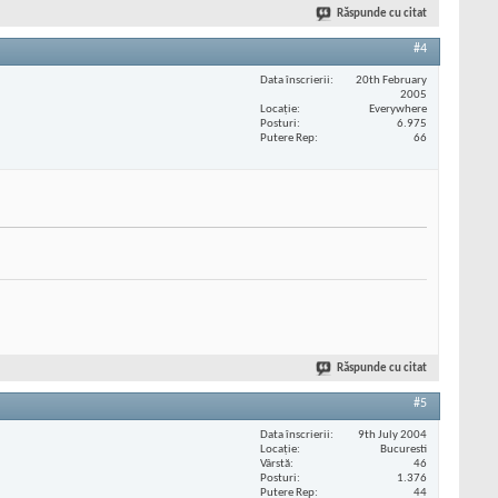
Răspunde cu citat
#4
Data înscrierii
20th February
2005
Locaţie
Everywhere
Posturi
6.975
Putere Rep
66
Răspunde cu citat
#5
Data înscrierii
9th July 2004
Locaţie
Bucuresti
Vârstă
46
Posturi
1.376
Putere Rep
44