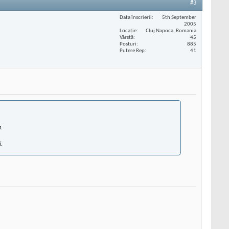
#3
Data înscrierii
5th September
2005
Locaţie
Cluj Napoca, Romania
Vârstă
45
Posturi
885
Putere Rep
41
.
.