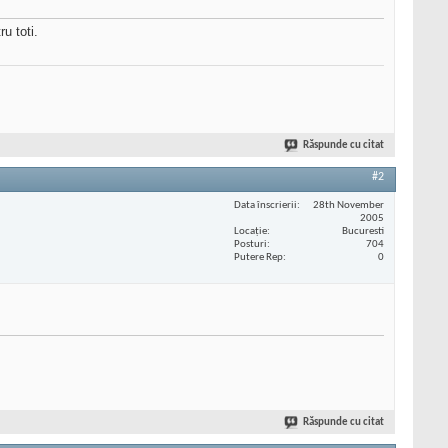
u toti.
Răspunde cu citat
#2
Data înscrierii
28th November
2005
Locaţie
Bucuresti
Posturi
704
Putere Rep
0
Răspunde cu citat