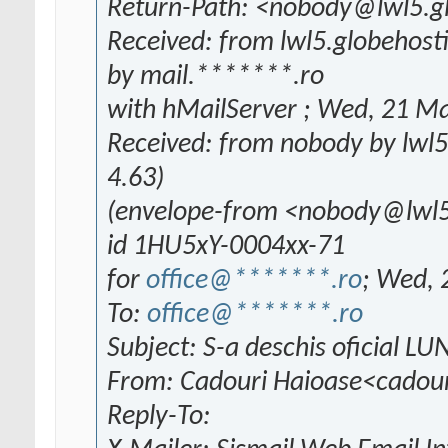
Return-Path: <nobody@lwl5.g
Received: from lwl5.globehosti
by mail.*******.ro
with hMailServer ; Wed, 21 M
Received: from nobody by lwl5.
4.63)
(envelope-from <nobody@lwl5
id 1HU5xY-0004xx-71
for
office@*******.ro
; Wed, 
To:
office@*******.ro
Subject: S-a deschis oficial 
From: Cadouri Haioase<cado
Reply-To: