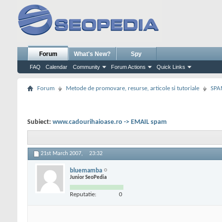
Forum
What's New?
Spy
FAQ
Calendar
Community
Forum Actions
Quick Links
Forum
Metode de promovare, resurse, articole si tutoriale
SPA
Subiect:
www.cadourihaioase.ro -> EMAIL spam
21st March 2007,
23:32
bluemamba
Junior SeoPedia
Reputatie:
0