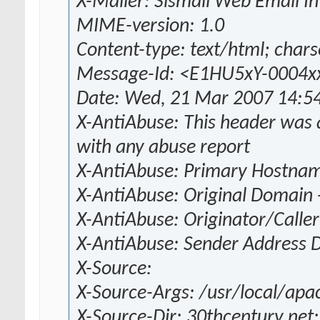
X-Mailer: Sismail Web Email In
MIME-version: 1.0
Content-type: text/html; char
Message-Id: <E1HU5xY-0004xx
Date: Wed, 21 Mar 2007 14:5
X-AntiAbuse: This header was a
with any abuse report
X-AntiAbuse: Primary Hostname
X-AntiAbuse: Original Domain 
X-AntiAbuse: Originator/Caller
X-AntiAbuse: Sender Address D
X-Source:
X-Source-Args: /usr/local/apa
X-Source-Dir: 30thcentury.net