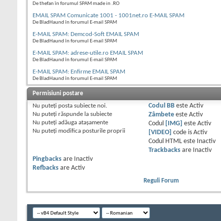
De thefan în forumul SPAM made in .RO
EMAIL SPAM Comunicate 1001 - 1001net.ro E-MAIL SPAM
De BladHaund în forumul E-mail SPAM
E-MAIL SPAM: Demcod-Soft EMAIL SPAM
De BladHaund în forumul E-mail SPAM
E-MAIL SPAM: adrese-utile.ro EMAIL SPAM
De BladHaund în forumul E-mail SPAM
E-MAIL SPAM: Enfirme EMAIL SPAM
De BladHaund în forumul E-mail SPAM
Permisiuni postare
Nu puteţi
posta subiecte noi.
Codul BB
este
Activ
Nu puteţi
răspunde la subiecte
Zâmbete
este
Activ
Nu puteţi
adăuga ataşamente
Codul
[IMG]
este
Activ
Nu puteţi
modifica posturile proprii
[VIDEO]
code is
Activ
Codul HTML este
Inactiv
Trackbacks
are
Inactiv
Pingbacks
are
Inactiv
Refbacks
are
Activ
Reguli Forum