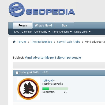
Forum
What's New?
Spy
FAQ
Calendar
Community
Forum Actions
Quick Links
Forum
The Marketplace
Servicii web / Jobs
Vand advertorial
Subiect:
Vand advertoriale pe 3 site-uri personale
2nd August 2020,
13:52
tottyovi
Membru SeoPedia
Reputatie:
25