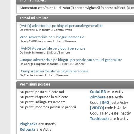
Informații subiect
Momentan este/sunt 1 utilizator(i) care navighează în acest subiect.
(0 m
Thread-uri Similare
[VAND] advertoriale pe bloguri personale/generaliste
De Petronel D în forumul Continut web
Vand advertoriale pe 2 bloguri personale
De edy12006 în forumul Link-uri/Bannere
[VAND] Advertoriale pe bloguri personale
De irealx în forumul Link-uri/Bannere
Cumpar advertoriale pe bloguri personale sau site-uri generaliste
De George Ginghina în forumul Link-uri/Bannere
[Cumpar] advertoriale pe bloguri personale
De Clax în forumul Link-uri/Bannere
Permisiuni postare
Nu puteţi
posta subiecte noi.
Codul BB
este
Activ
Nu puteţi
răspunde la subiecte
Zâmbete
este
Activ
Nu puteţi
adăuga ataşamente
Codul
[IMG]
este
Activ
Nu puteţi
modifica posturile proprii
[VIDEO]
code is
Activ
Codul HTML este
Inactiv
Trackbacks
are
Inactiv
Pingbacks
are
Inactiv
Refbacks
are
Activ