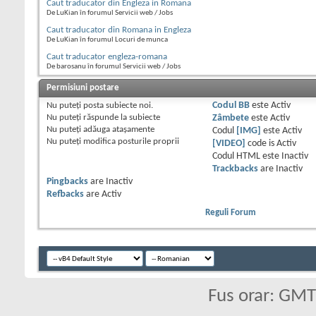
Caut traducator din Engleza in Romana
De LuKian în forumul Servicii web / Jobs
Caut traducator din Romana in Engleza
De LuKian în forumul Locuri de munca
Caut traducator engleza-romana
De barosanu în forumul Servicii web / Jobs
Permisiuni postare
Nu puteţi
posta subiecte noi.
Codul BB
este
Activ
Nu puteţi
răspunde la subiecte
Zâmbete
este
Activ
Nu puteţi
adăuga ataşamente
Codul
[IMG]
este
Activ
Nu puteţi
modifica posturile proprii
[VIDEO]
code is
Activ
Codul HTML este
Inactiv
Trackbacks
are
Inactiv
Pingbacks
are
Inactiv
Refbacks
are
Activ
Reguli Forum
Fus orar: GM