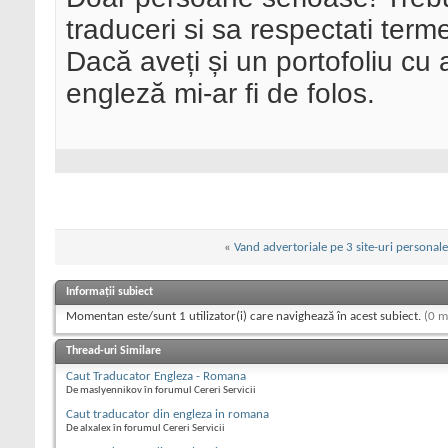
traduceri si sa respectati term
Dacă aveți și un portofoliu cu 
engleză mi-ar fi de folos.
«
Vand advertoriale pe 3 site-uri personale
Informații subiect
Momentan este/sunt 1 utilizator(i) care navighează în acest subiect.
(0 m
Thread-uri Similare
Caut Traducator Engleza - Romana
De maslyennikov în forumul Cereri Servicii
Caut traducator din engleza in romana
De alxalex în forumul Cereri Servicii