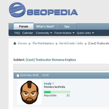
Forum
What's New?
Spy
FAQ
Calendar
Community
Forum Actions
Quick Links
Forum
The Marketplace
Servicii web / Jobs
[Caut] Traduca
Subiect:
[Caut] Traducator Romana-Engleza
22nd May 2018,
13:35
irealx
Membru SeoPedia
Reputatie:
31