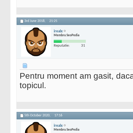
3rd June 2018,
21:25
irealx
Membru SeoPedia
Reputatie:
31
Pentru moment am gasit, daca
topicul.
5th October 2020,
17:16
irealx
Membru SeoPedia