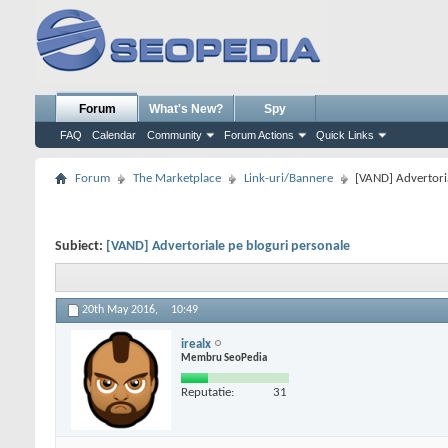
Forum
What's New?
Spy
FAQ
Calendar
Community
Forum Actions
Quick Links
Forum
The Marketplace
Link-uri/Bannere
[VAND] Advertori
Subiect:
[VAND] Advertoriale pe bloguri personale
20th May 2016,
10:49
irealx
Membru SeoPedia
Reputatie:
31