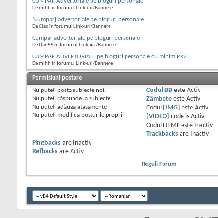
CUMPAR Advertoriale pe bloguri personale
De mihh în forumul Link-uri/Bannere
[Cumpar] advertoriale pe bloguri personale
De Clax în forumul Link-uri/Bannere
Cumpar advertoriale pe bloguri personale
De Dan55 în forumul Link-uri/Bannere
CUMPAR ADVERTORIALE pe bloguri personale cu minim PR2.
De mihh în forumul Link-uri/Bannere
Permisiuni postare
Nu puteţi
posta subiecte noi.
Codul BB
este
Activ
Nu puteţi
răspunde la subiecte
Zâmbete
este
Activ
Nu puteţi
adăuga ataşamente
Codul
[IMG]
este
Activ
Nu puteţi
modifica posturile proprii
[VIDEO]
code is
Activ
Codul HTML este
Inactiv
Trackbacks
are
Inactiv
Pingbacks
are
Inactiv
Refbacks
are
Activ
Reguli Forum