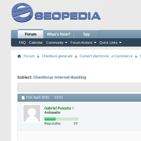
Forum
What's New?
Spy
FAQ
Calendar
Community
Forum Actions
Quick Links
Forum
Chestiuni generale
Comert electronic, e-Commerce
Subiect:
Chestionar Internet-Banking
21st April 2010,
13:03
Gabriel Puscuta
Ambasador
Reputatie:
39