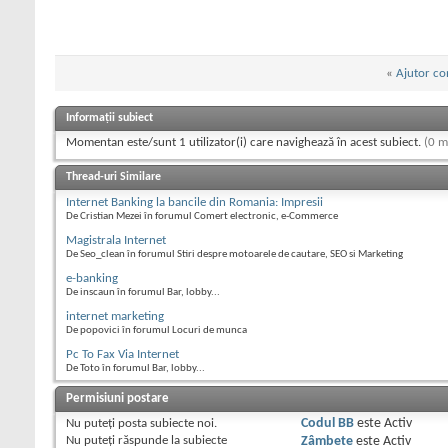
«
Ajutor co
Informații subiect
Momentan este/sunt 1 utilizator(i) care navighează în acest subiect.
(0 m
Thread-uri Similare
Internet Banking la bancile din Romania: Impresii
De Cristian Mezei în forumul Comert electronic, e-Commerce
Magistrala Internet
De Seo_clean în forumul Stiri despre motoarele de cautare, SEO si Marketing
e-banking
De inscaun în forumul Bar, lobby...
internet marketing
De popovici în forumul Locuri de munca
Pc To Fax Via Internet
De Toto în forumul Bar, lobby...
Permisiuni postare
Nu puteţi
posta subiecte noi.
Codul BB
este
Activ
Nu puteţi
răspunde la subiecte
Zâmbete
este
Activ