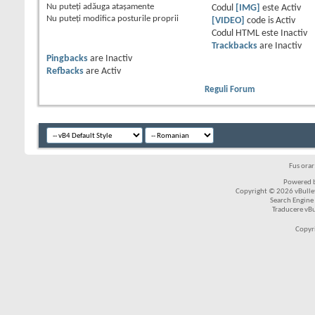
Nu puteţi
adăuga ataşamente
Codul
[IMG]
este
Activ
Nu puteţi
modifica posturile proprii
[VIDEO]
code is
Activ
Codul HTML este
Inactiv
Trackbacks
are
Inactiv
Pingbacks
are
Inactiv
Refbacks
are
Activ
Reguli Forum
Fus ora
Powered b
Copyright © 2026 vBulleti
Search Engine
Traducere vB
Copyr