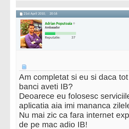
21st April 2010,
20:16
Adrian Poputoaia
Ambasador
Reputatie:
37
Am completat si eu si daca tot 
banci aveti IB?
Deoarece eu folosesc serviciil
aplicatia aia imi mananca zilel
Nu mai zic ca fara internet ex
de pe mac adio IB!