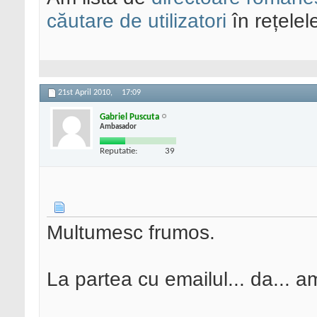
căutare de utilizatori
în rețelel
21st April 2010,
17:09
Gabriel Puscuta
Ambasador
Reputatie:
39
Multumesc frumos.
La partea cu emailul... da... a