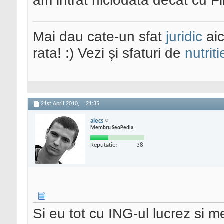
am intrat niciodata decat cu F
Mai dau cate-un sfat
juridic
aic
rata! :) Vezi și sfaturi de
nutriti
21st April 2010,
21:35
alecs
Membru SeoPedia
Reputatie:
38
Si eu tot cu ING-ul lucrez si m