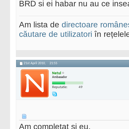
BRD si ei habar nu au ce inse
Am lista de
directoare româneș
căutare de utilizatori
în rețelel
21st April 2010,
21:55
Netul
Ambasador
Reputatie:
49
Am completat si eu.