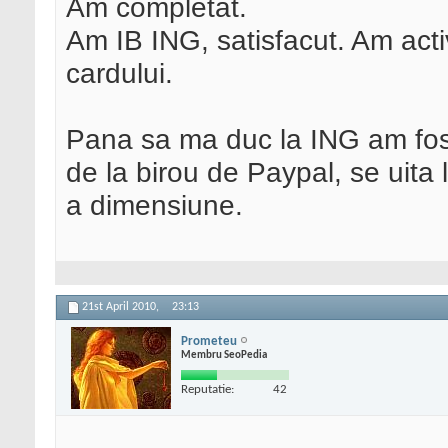
Am completat.
Am IB ING, satisfacut. Am acti
cardului.
Pana sa ma duc la ING am fost
de la birou de Paypal, se uita 
a dimensiune.
21st April 2010,
23:13
Prometeu
Membru SeoPedia
Reputatie:
42