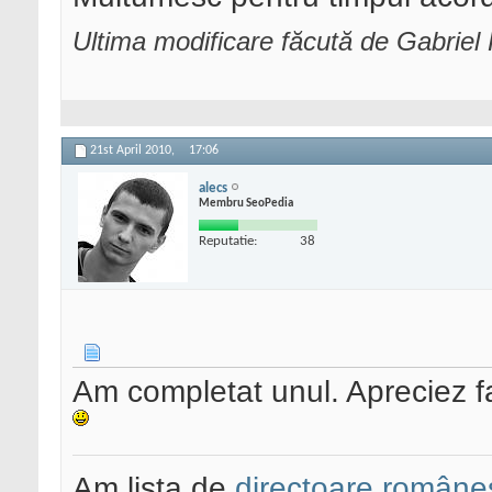
Ultima modificare făcută de Gabriel
21st April 2010,
17:06
alecs
Membru SeoPedia
Reputatie:
38
Am completat unul. Apreciez fa
Am lista de
directoare româneș