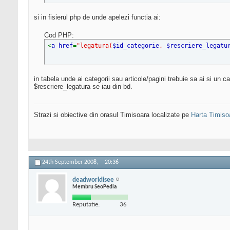
si in fisierul php de unde apelezi functia ai:
Cod PHP:
<
a href
=
"legatura(
$id_categorie
,
$rescriere_legatu
in tabela unde ai categorii sau articole/pagini trebuie sa ai si un 
$rescriere_legatura se iau din bd.
Strazi si obiective din orasul Timisoara localizate pe
Harta Timiso
24th September 2008,
20:36
deadworldisee
Membru SeoPedia
Reputatie:
36