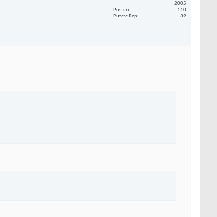
2005
Posturi
110
Putere Rep
39