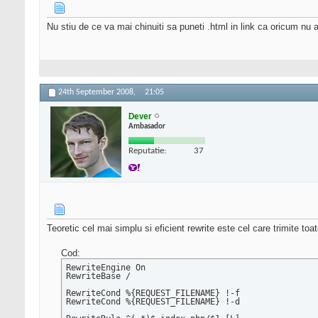
Nu stiu de ce va mai chinuiti sa puneti .html in link ca oricum nu a
24th September 2008,
21:05
Dever
Ambasador
Reputatie:
37
Teoretic cel mai simplu si eficient rewrite este cel care trimite t
Cod:
RewriteEngine On

RewriteBase /

RewriteCond %{REQUEST_FILENAME} !-f

RewriteCond %{REQUEST_FILENAME} !-d
