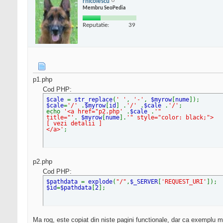
rnicolescu
Membru SeoPedia
Reputatie:
39
p1.php
Cod PHP:
$cale
=
str_replace
(
' '
,
'-'
,
$myrow
[
nume
]);
$cale
=
'/'
.
$myrow
[
id
] .
'/'
.
$cale
.
'/'
;
echo
'<a href="p2.php'
.
$cale
.
'"
title="'
.
$myrow
[
nume
].
'" style="color: black;">
[ vezi detalii ]
</a>'
;
p2.php
Cod PHP:
$pathdata
=
explode
(
"/"
,
$_SERVER
[
'REQUEST_URI'
]);
$id
=
$pathdata
[
2
];
Ma rog, este copiat din niste pagini functionale, dar ca exemplu 