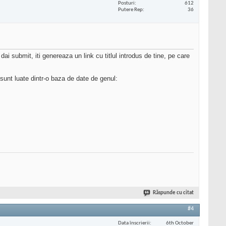
Posturi
612
Putere Rep
36
dai submit, iti genereaza un link cu titlul introdus de tine, pe care
e sunt luate dintr-o baza de date de genul:
Răspunde cu citat
#4
Data înscrierii
6th October