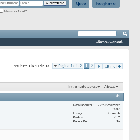
Ajutor
Înregistrare
Memorez Cont?
Căutare Avansată
Pagina 1 din 2
1
2
Rezultate 1 la 10 din 13
Ultimul
Instrumente subiect
Afișează
#1
Data înscrierii
29th November
2007
Locaţie
Bucuresti
Posturi
612
Putere Rep
36