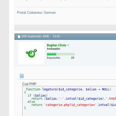
Portal Ciobanesc German
24th September 2008,
13:25
Bogdan Citoiu
Ambasador
Reputatie:
38
Cod PHP:
function
legatura
(
$id_categorie
,
$alias
=
NULL
)
{
if (
$alias
)
return (
$alias
.
'-'
.
intval
(
$id_categorie
).
'.htm
else
return
'categorie.php?id_categorie='
.
intval
(
$i
}