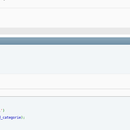
l'
)
d_categorie
);