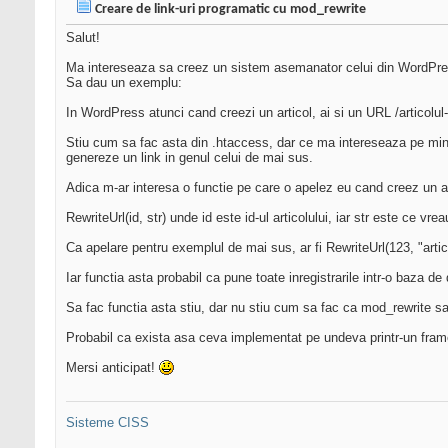
Creare de link-uri programatic cu mod_rewrite
Salut!
Ma intereseaza sa creez un sistem asemanator celui din WordPress, 
Sa dau un exemplu:
In WordPress atunci cand creezi un articol, ai si un URL /articolul
Stiu cum sa fac asta din .htaccess, dar ce ma intereseaza pe mine 
genereze un link in genul celui de mai sus.
Adica m-ar interesa o functie pe care o apelez eu cand creez un ar
RewriteUrl(id, str) unde id este id-ul articolului, iar str este ce vre
Ca apelare pentru exemplul de mai sus, ar fi RewriteUrl(123, "arti
Iar functia asta probabil ca pune toate inregistrarile intr-o baza d
Sa fac functia asta stiu, dar nu stiu cum sa fac ca mod_rewrite sa
Probabil ca exista asa ceva implementat pe undeva printr-un frame
Mersi anticipat!
Sisteme CISS