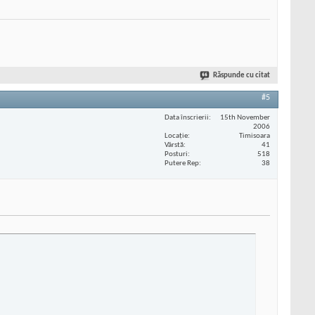
Răspunde cu citat
#5
Data înscrierii
15th November
2006
Locaţie
Timisoara
Vârstă
41
Posturi
518
Putere Rep
38