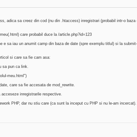
adica sa creez din cod (nu din .htaccess) inregistrari (probabil intr-o baza d
-meu(.html) care probabil duce la /article.php?id=123
e sa iau un anumit camp din baza de date (spre exemplu titlul) si la submit-ul
ticol si care sa fie cam asa:
au sa pun ca link.
colul-meu.html")
e date, care sa fie accesata de mod_rewrite.
 acceseze inregistrarile respective.
work PHP, dar nu stiu care (ca sunt la inceput cu PHP si nu le-am incercat).