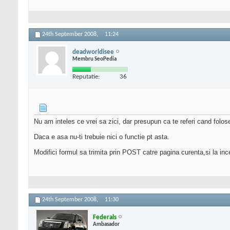
24th September 2008,
11:24
deadworldisee
Membru SeoPedia
Reputatie:
36
Nu am inteles ce vrei sa zici, dar presupun ca te referi cand folo
Daca e asa nu-ti trebuie nici o functie pt asta.
Modifici formul sa trimita prin POST catre pagina curenta,si la incep
24th September 2008,
11:30
Federals
Ambasador