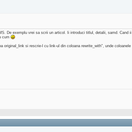
 De exemplu vrei sa scrii un articol. Ii introduci titlul, detalii, samd. Cand ii 
tiu cum
na original_link si rescrie-l cu link-ul din coloana rewrite_with", unde coloanel