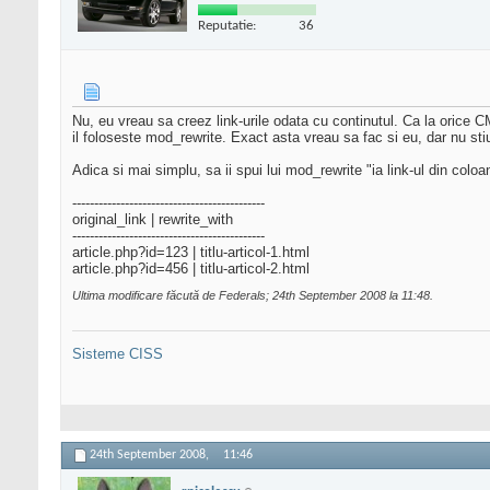
Reputatie:
36
Nu, eu vreau sa creez link-urile odata cu continutul. Ca la orice CMS.
il foloseste mod_rewrite. Exact asta vreau sa fac si eu, dar nu s
Adica si mai simplu, sa ii spui lui mod_rewrite "ia link-ul din coloa
--------------------------------------------
original_link | rewrite_with
--------------------------------------------
article.php?id=123 | titlu-articol-1.html
article.php?id=456 | titlu-articol-2.html
Ultima modificare făcută de Federals; 24th September 2008 la
11:48
.
Sisteme CISS
24th September 2008,
11:46