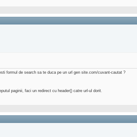
sesti formul de search sa te duca pe un url gen site.com/cuvant-cautat ?
utul paginii, faci un redirect cu header() catre url-ul dorit.