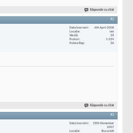
Răspunde cu citat
#2
Data înscrierii
6th April 2008
Locaţie
iasi
Vârstă
39
Posturi
1.034
Putere Rep
36
Răspunde cu citat
#3
Data înscrierii
29th November
2007
Locaţie
Bucuresti