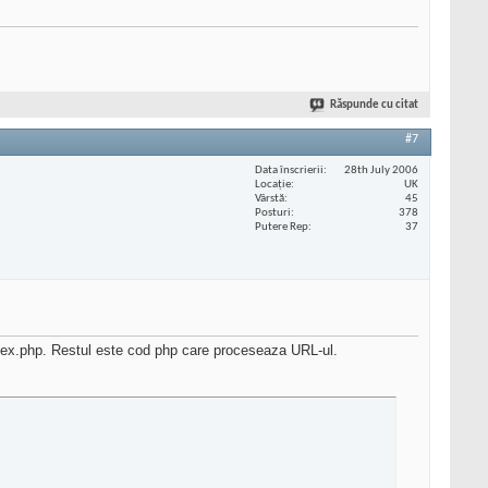
Răspunde cu citat
#7
Data înscrierii
28th July 2006
Locaţie
UK
Vârstă
45
Posturi
378
Putere Rep
37
 index.php. Restul este cod php care proceseaza URL-ul.