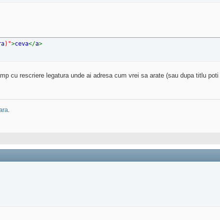
ra
)"
>
ceva
</
a
>
camp cu rescriere legatura unde ai adresa cum vrei sa arate (sau dupa titlu poti 
ara
.