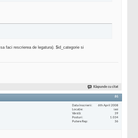
sa faci rescrierea de legatura). $id_categorie si
Răspunde cu citat
#6
Data înscrierii
6th April 2008
Locaţie
iasi
Vârstă
39
Posturi
1.034
Putere Rep
36