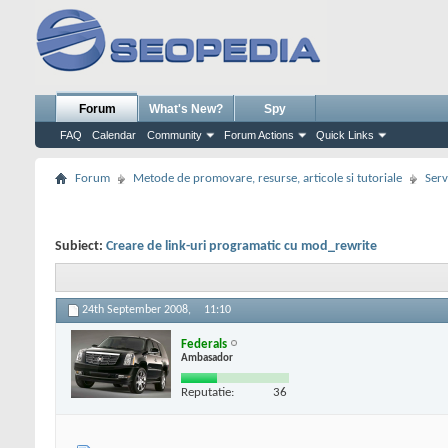
Forum
What's New?
Spy
FAQ
Calendar
Community
Forum Actions
Quick Links
Forum
Metode de promovare, resurse, articole si tutoriale
Serv
Subiect:
Creare de link-uri programatic cu mod_rewrite
24th September 2008,
11:10
Federals
Ambasador
Reputatie:
36