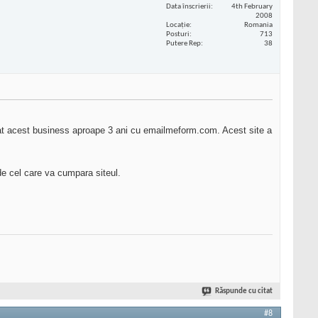
Data înscrierii
4th February
2008
Locaţie
Romania
Posturi
713
Putere Rep
38
t acest business aproape 3 ani cu emailmeform.com. Acest site a
 de cel care va cumpara siteul.
Răspunde cu citat
#8