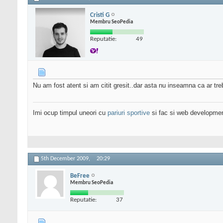
Cristi G
Membru SeoPedia
Reputatie:
49
Nu am fost atent si am citit gresit..dar asta nu inseamna ca ar tre
Imi ocup timpul uneori cu
pariuri sportive
si fac si web developme
5th December 2009,
20:29
BeFree
Membru SeoPedia
Reputatie:
37