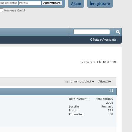
Ajutor
Înregistrare
Memorez Cont?
Căutare Avansată
Rezultate 1 la 10 din 10
Instrumente subiect
Afișează
#1
Data înscrierii
4th February
2008
Locaţie
Romania
Posturi
713
Putere Rep
38