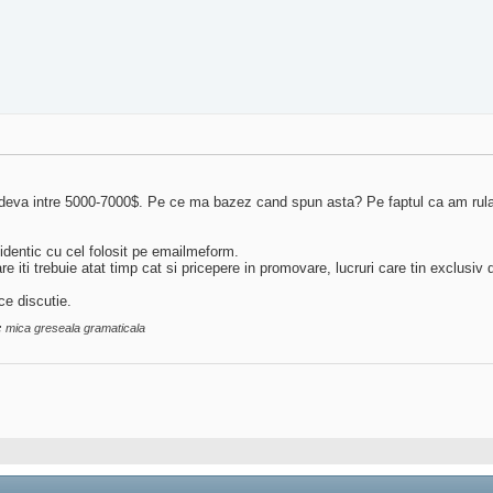
eva intre 5000-7000$. Pe ce ma bazez cand spun asta? Pe faptul ca am rula
 identic cu cel folosit pe emailmeform.
re iti trebuie atat timp cat si pricepere in promovare, lucruri care tin exclusiv
ce discutie.
:
mica greseala gramaticala