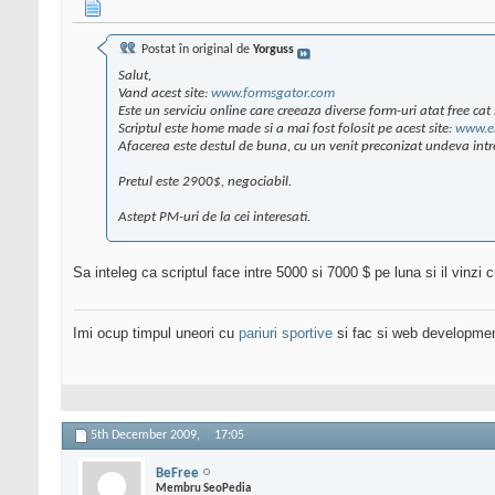
Postat în original de
Yorguss
Salut,
Vand acest site:
www.formsgator.com
Este un serviciu online care creeaza diverse form-uri atat free cat s
Scriptul este home made si a mai fost folosit pe acest site:
www.e
Afacerea este destul de buna, cu un venit preconizat undeva int
Pretul este 2900$, negociabil.
Astept PM-uri de la cei interesati.
Sa inteleg ca scriptul face intre 5000 si 7000 $ pe luna si il vinzi 
Imi ocup timpul uneori cu
pariuri sportive
si fac si web developme
5th December 2009,
17:05
BeFree
Membru SeoPedia