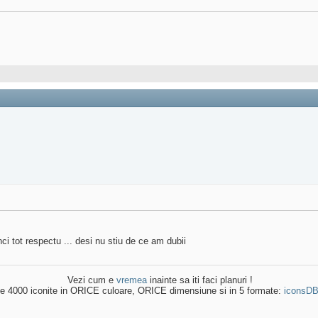
i tot respectu ... desi nu stiu de ce am dubii
Vezi cum e
vremea
inainte sa iti faci planuri !
e 4000 iconite in ORICE culoare, ORICE dimensiune si in 5 formate:
iconsD