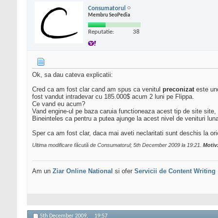
Consumatorul
Membru SeoPedia
Reputatie:
38
Ok, sa dau cateva explicatii:
Cred ca am fost clar cand am spus ca venitul
preconizat
este und
fost vandut intradevar cu 185.000$ acum 2 luni pe Flippa.
Ce vand eu acum?
Vand engine-ul pe baza caruia functioneaza acest tip de site site,
Bineinteles ca pentru a putea ajunge la acest nivel de venituri luna
Sper ca am fost clar, daca mai aveti neclaritati sunt deschis la ori
Ultima modificare făcută de Consumatorul; 5th December 2009 la
19:21
.
Motiv
Am un
Ziar Online
National
si ofer
Servicii de Content Writing
5th December 2009,
19:57