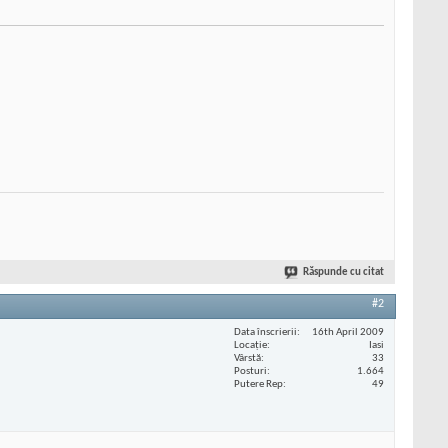
Răspunde cu citat
#2
Data înscrierii
16th April 2009
Locaţie
Iasi
Vârstă
33
Posturi
1.664
Putere Rep
49