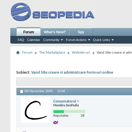
Forum
What's New?
Spy
FAQ
Calendar
Community
Forum Actions
Quick Links
Forum
The Marketplace
Website-uri
Vand Site creare si ad
Subiect:
Vand Site creare si administrare Form-uri online
5th December 2009,
15:06
Consumatorul
Membru SeoPedia
Reputatie:
38