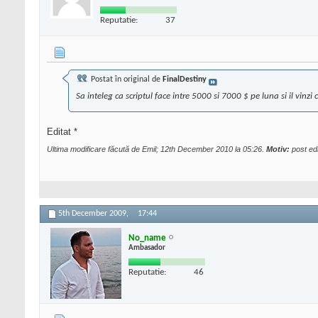
Reputatie:
37
Postat în original de
FinalDestiny
Sa inteleg ca scriptul face intre 5000 si 7000 $ pe luna si il vinzi
Editat *
Ultima modificare făcută de Emil; 12th December 2010 la
05:26
.
Motiv:
post edi
5th December 2009,
17:44
No_name
Ambasador
Reputatie:
46