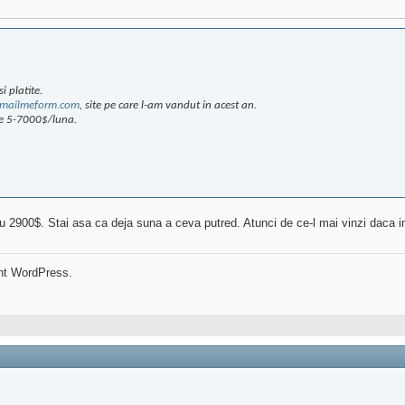
i platite.
mailmeform.com
, site pe care l-am vandut in acest an.
re 5-7000$/luna.
cu 2900$. Stai asa ca deja suna a ceva putred. Atunci de ce-l mai vinzi daca in 1 
nt WordPress.