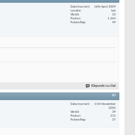
Data înscrierii
16th April 2009
Locaţie
Iasi
Vârstă
33
Posturi
1.664
Putere Rep
49
Răspunde cu citat
#9
Data înscrierii
11th November
2006
Vârstă
39
Posturi
215
Putere Rep
37