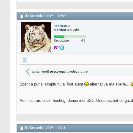
5th December 2009,
17:59
SeerKan
Membru SeoPedia
Reputatie:
41
cu un venit
preconizat
undeva intre
Sper ca pur si simplu nu ai fost atent
alternativa ma sperie...
Administrare linux, hosting, domenii si SSL. Orice pachet de gazd
5th December 2009,
19:16