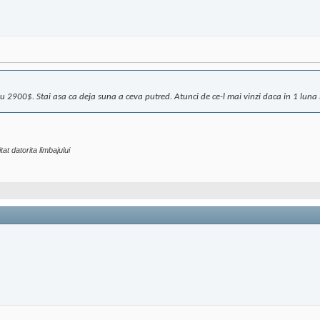
 cu 2900$. Stai asa ca deja suna a ceva putred. Atunci de ce-l mai vinzi daca in 1 luna iti
tat datorita limbajului