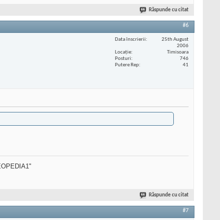
Răspunde cu citat
#6
Data înscrierii
25th August
2006
Locaţie
Timisoara
Posturi
746
Putere Rep
41
SEOPEDIA1"
Răspunde cu citat
#7