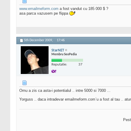
www.emailmeform.com
a fost vandut cu 185 000 $ ?
asa parca vazusem pe flippa
5th December 2009,
17:46
StarNET
Membru SeoPedia
Reputatie:
37
Omu a zis ca asta-i potentialul .. intre 5000 si 7000 ...
Yorguss .. daca intradevar emailmeform.com`u a fost al tau .. atunc
Pest