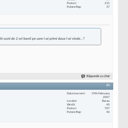
Posturi
215
Putere Rep
37
 scoti de 2 ori banii pe care i-ai primi daca l-ai vinde...?
Răspunde cu citat
#4
Data înscrierii
19th February
2007
Locaţie
Bacau
Vârstă
40
Posturi
707
Putere Rep
46