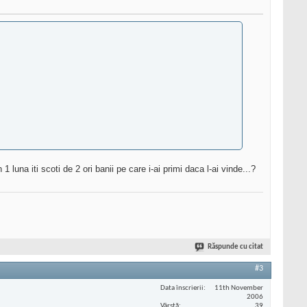
luna iti scoti de 2 ori banii pe care i-ai primi daca l-ai vinde...?
Răspunde cu citat
#3
Data înscrierii
11th November
2006
Vârstă
39