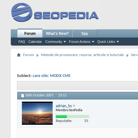
Forum
What's New?
Spy
FAQ
Calendar
Community
Forum Actions
Quick Links
Forum
Metode de promovare, resurse, articole si tutoriale
Serv
Subiect:
care stie: MODX CMS
26th October 2007,
23:11
adrian_hs
Membru SeoPedia
Reputatie:
35