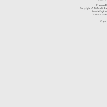
Powered b
Copyright © 2026 vBulleti
Search Engine
Traducere vB
Copyr