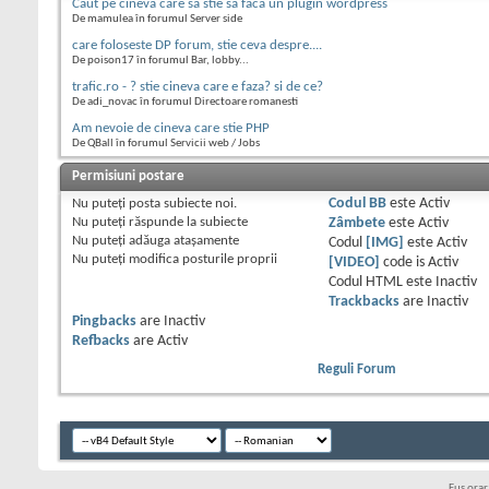
Caut pe cineva care sa stie sa faca un plugin wordpress
De mamulea în forumul Server side
care foloseste DP forum, stie ceva despre....
De poison17 în forumul Bar, lobby...
trafic.ro - ? stie cineva care e faza? si de ce?
De adi_novac în forumul Directoare romanesti
Am nevoie de cineva care stie PHP
De QBall în forumul Servicii web / Jobs
Permisiuni postare
Nu puteţi
posta subiecte noi.
Codul BB
este
Activ
Nu puteţi
răspunde la subiecte
Zâmbete
este
Activ
Nu puteţi
adăuga ataşamente
Codul
[IMG]
este
Activ
Nu puteţi
modifica posturile proprii
[VIDEO]
code is
Activ
Codul HTML este
Inactiv
Trackbacks
are
Inactiv
Pingbacks
are
Inactiv
Refbacks
are
Activ
Reguli Forum
Fus ora