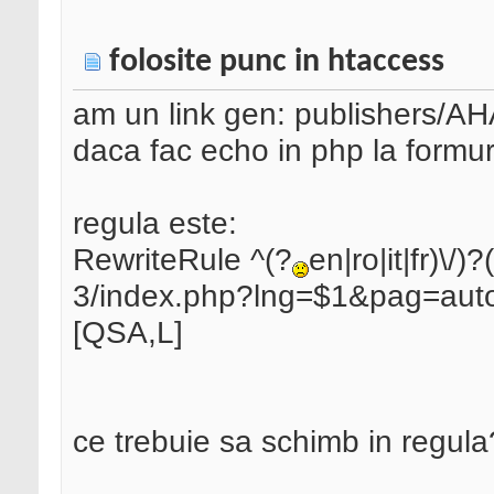
folosite punc in htaccess
am un link gen: publishers/AH
daca fac echo in php la formuri
regula este:
RewriteRule ^(?
en|ro|it|fr)\/)
3/index.php?lng=$1&pag=au
[QSA,L]
ce trebuie sa schimb in regula