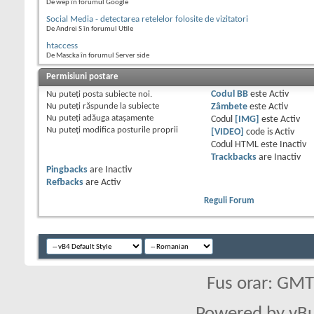
De wep în forumul Google
Social Media - detectarea retelelor folosite de vizitatori
De Andrei S în forumul Utile
htaccess
De Mascka în forumul Server side
Permisiuni postare
Nu puteţi
posta subiecte noi.
Codul BB
este
Activ
Nu puteţi
răspunde la subiecte
Zâmbete
este
Activ
Nu puteţi
adăuga ataşamente
Codul
[IMG]
este
Activ
Nu puteţi
modifica posturile proprii
[VIDEO]
code is
Activ
Codul HTML este
Inactiv
Trackbacks
are
Inactiv
Pingbacks
are
Inactiv
Refbacks
are
Activ
Reguli Forum
Fus orar: GM