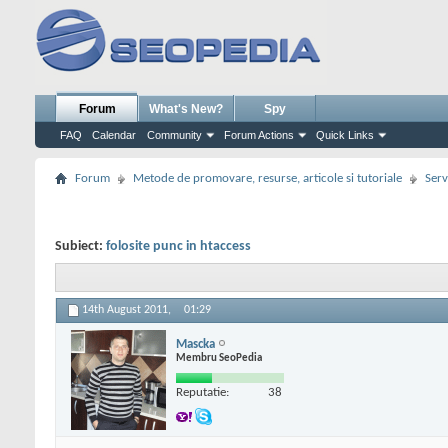
Forum
What's New?
Spy
FAQ
Calendar
Community
Forum Actions
Quick Links
Forum
Metode de promovare, resurse, articole si tutoriale
Serv
Subiect:
folosite punc in htaccess
14th August 2011,
01:29
Mascka
Membru SeoPedia
Reputatie:
38