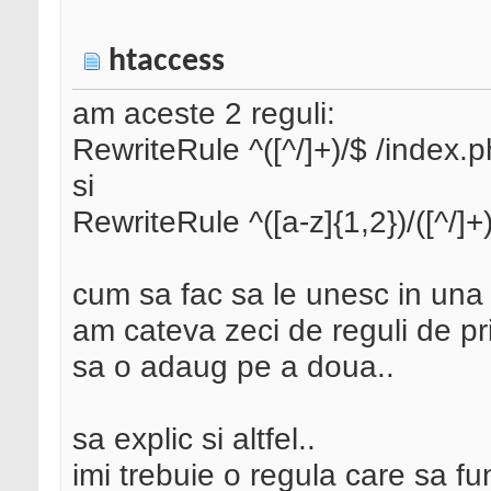
htaccess
am aceste 2 reguli:
RewriteRule ^([^/]+)/$ /index
si
RewriteRule ^([a-z]{1,2})/([^/
cum sa fac sa le unesc in una
am cateva zeci de reguli de pr
sa o adaug pe a doua..
sa explic si altfel..
imi trebuie o regula care sa fun