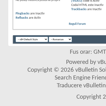
Nu puteţi
modifica posturile proprii
[VIDEO]
code is
Activ
Codul HTML este
Inactiv
Trackbacks
are
Inactiv
Pingbacks
are
Inactiv
Refbacks
are
Activ
Reguli Forum
Fus orar: GM
Powered by vBu
Copyright © 2026 vBulletin Solu
Search Engine Frien
Traducere vBullet
Copyright 