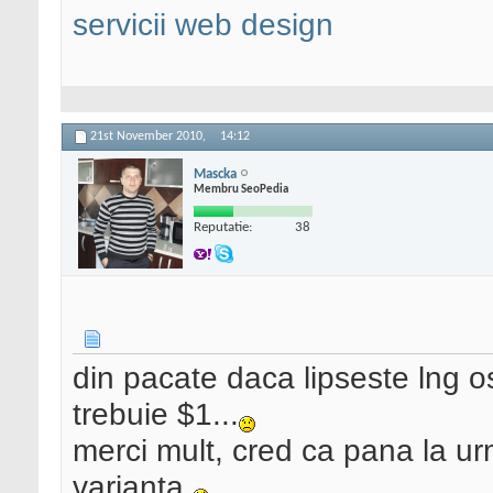
servicii web design
21st November 2010,
14:12
Mascka
Membru SeoPedia
Reputatie:
38
din pacate daca lipseste lng o
trebuie $1...
merci mult, cred ca pana la ur
varianta