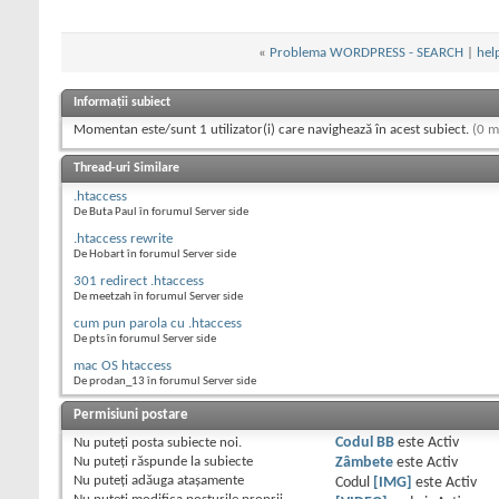
«
Problema WORDPRESS - SEARCH
|
hel
Informații subiect
Momentan este/sunt 1 utilizator(i) care navighează în acest subiect.
(0 m
Thread-uri Similare
.htaccess
De Buta Paul în forumul Server side
.htaccess rewrite
De Hobart în forumul Server side
301 redirect .htaccess
De meetzah în forumul Server side
cum pun parola cu .htaccess
De pts în forumul Server side
mac OS htaccess
De prodan_13 în forumul Server side
Permisiuni postare
Nu puteţi
posta subiecte noi.
Codul BB
este
Activ
Nu puteţi
răspunde la subiecte
Zâmbete
este
Activ
Nu puteţi
adăuga ataşamente
Codul
[IMG]
este
Activ