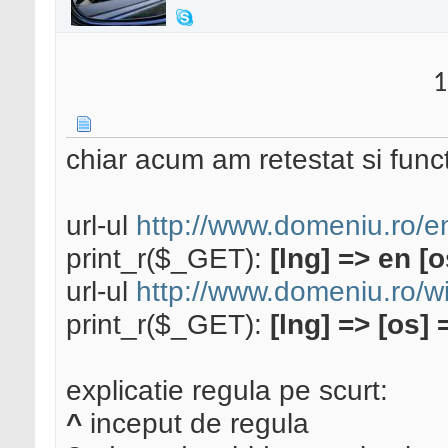
1
chiar acum am retestat si func
url-ul
http://www.domeniu.ro/e
print_r($_GET):
[lng] => en [
url-ul
http://www.domeniu.ro/w
print_r($_GET):
[lng] => [os]
explicatie regula pe scurt:
^
inceput de regula