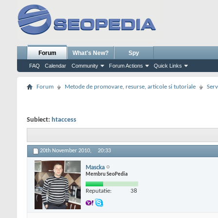
Forum
What's New?
Spy
FAQ
Calendar
Community
Forum Actions
Quick Links
Forum
Metode de promovare, resurse, articole si tutoriale
Serv
Subiect:
htaccess
20th November 2010,
20:33
Mascka
Membru SeoPedia
Reputatie:
38