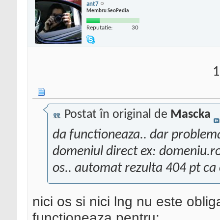
ant7
Membru SeoPedia
Reputatie:
30
1
Postat în original de
Mascka
da functioneaza.. dar problem
domeniul direct ex: domeniu.ro/
os.. automat rezulta 404 pt ca 
nici os si nici lng nu este oblig
functioneaza pentru: