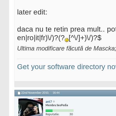
later edit:
daca nu te retin prea mult.. pot
en|ro|it|fr)\/)?(?
[^\/]+)\/)?$
Ultima modificare făcută de Masck
Get your software directory n
22nd November 2010,
16:44
ant7
Membru SeoPedia
Reputatie:
30