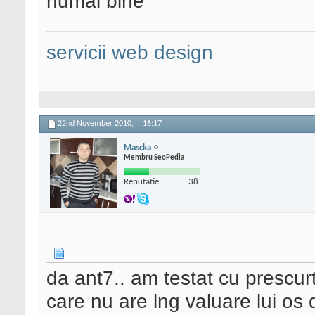
numai bine
servicii web design
22nd November 2010,
16:17
Mascka
Membru SeoPedia
Reputatie:
38
da ant7.. am testat cu prescur
care nu are lng valuare lui os