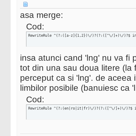
asa merge:
Cod:
RewriteRule ^(?:([a-z]{1,2})\/)?(?:([^\/]+)\/)?$ i
insa atunci cand 'lng' nu va fi 
tot din una sau doua litere (la f
perceput ca si 'lng'. de aceea
limbilor posibile (banuiesc ca '
Cod:
RewriteRule ^(?:(en|ro|it|fr)\/)?(?:([^\/]+)\/)?$ 