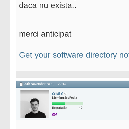
daca nu exista..
merci anticipat
Get your software directory n
20th November 2010,
22:43
Cristi G
Membru SeoPedia
Reputatie:
49