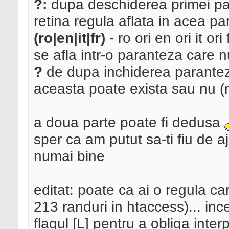
?:
dupa deschiderea primei par
retina regula aflata in acea p
(ro|en|it|fr)
- ro ori en ori it ori
se afla intr-o paranteza care n
?
de dupa inchiderea parantez
aceasta poate exista sau nu (n
a doua parte poate fi dedusa
sper ca am putut sa-ti fiu de a
numai bine
editat: poate ca ai o regula ca
213 randuri in htaccess)... inc
flagul [L] pentru a obliga inte