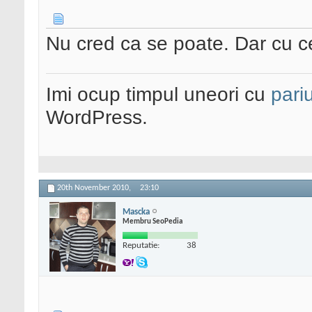
Nu cred ca se poate. Dar cu c
Imi ocup timpul uneori cu
pariu
WordPress.
20th November 2010,
23:10
Mascka
Membru SeoPedia
Reputatie:
38