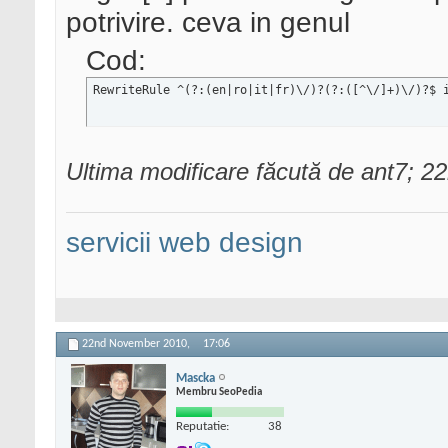
potrivire. ceva in genul
Cod:
RewriteRule ^(?:(en|ro|it|fr)\/)?(?:([^\/]+)\/)?$ 
Ultima modificare făcută de ant7; 
servicii web design
22nd November 2010,
17:06
Mascka
Membru SeoPedia
Reputatie:
38